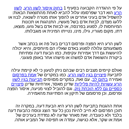
עו"ד?
הקשר בין מחלת הסוכרת לשרות הצבאי
תביעות תלמידים - תאונות ילדים
ביטוח לאומי - תביעות פיצויים נפגעי תאונות עבודה
רשלנות רפואית- העברת נטל הראיה אל הנתבעים
חוק הפיצויים לנפגעי תאונות דרכים
על פי ההגדרה הקבועה בסעיף 1
בחוק איסור לשון הרע
,
לשון
קצין תגמולים - בקשה לעיון נוסף
תאונות אופניים
הרע
הוא דבר שפרסומו עלול להביא לאחת מהתוצאות הבאות:
רשלנות רפואית - ניתוחים
עורך דין תאונת דרכים, עברת תאונה? נשאר לבחור
להשפיל אדם בעיני אחרים או להפוך אותו מטרה לשנאה, לבוז או
קצין תגמולים דחה את תביעתך?
תאונות אופנוע - רכב דו גלגלי
עו"ד
ללעג מצדם, לבזות אדם בשל מעשיו, התנהגות או תכונות
רשלנות רפואית - אבחון לקוי
המיוחסות לו, לפגוע בפרנסה, או לבזות אדם בשל גזעו, מוצאו,
נכי צה"ל וחוק הנכים, לאן?
תביעת ביטוח בגין נכות מתאונה ומחלוקת בנוגע
תקנות פיצויים לנפגעי תאונות דרכים (תשלומים
דתו, מקום מגוריו, גילו, מינו, נטייתו המינית או מוגבלותו.
רשלנות רפואית בלידה - הריון
לפרשנות חישוב הפיצוי
תכופים)
קביעת אחוזי נכות לנפגעי משרד הביטחון - תקנות
תביעת רשלנות רפואית - הריון, לידה
פגיעות ברחוב - תאונה בשטח ציבורי
חוק נפגעי תאונות דרכים (סיוע לבני משפחה)
לשון הרע היא הפצה ופרסום דברים בעל פה או בכתב אשר
נפגעי פעולות איבה - טרור
משמעותם עלולה לפגוע באדם שאליו הם מיוחסים, והיא יכולה
שיתוק מוחין, פיגור שכלי, תביעת רשלנות רפואית
חיה מועדת - נשיכת כלב
ייעוץ - עורכי דין
להיעשות גם דרך אמירות עקיפות, כמו הבעת דעה ומתיחת
הלם קרב
ביקורת והשוואת אדם למשהו או מישהו אחר באופן פוגעני.
רשלנות רפואית- ניתוח פלסטי קוסמטי
רשלנות מקצועית
שאלות ותשובות - נזקי גוף
קצין תגמולים- מידע משפטי ומדריך להגשת תביעה
זכויות החולה- על הזכויות שלנו בתחום הבריאות
זכויות נפגעי עבירה| קורבנות משפט פלילי ועבירות
תביעת פיצויים - דוגמאות
ואולם קיימים מצבים רבים שבהם ניתן לטעון כי לא קיימת עילה
מאגר חוקים| דיני צבא
מין
לתביעת
פיצויים בגין לשון הרע
, כמו במקרים של
אמת בפרסום
מידע על תביעות רשלנות רפואית
פורום אורטופדיה וכירורגיה
נכי צה"ל - דוגמאות לתביעות נכות
ואמירה
בתום לב
. עם זאת, במקרים מסוימים
תביעות בגין לשון
חוק פיצוי לנפגעי פוליו, התשס"ז-2007
הרע עשויות להיות פליליות
שדינן מאסר, אזרחיות שדינן
פיצויים
ס` 35-36 לחוק הנזיקין
עורכי דין מייעצים- משרד הביטחון, צבא
כספיים גם ללא הוכחת נזק
, וגם להוביל לצווי מניעה, איסור הפצה
בדיקת החזרי מס
תיעוד חומר רפואי - רשלנות רפואית
ופרסום, וכן פרסומם של תיקון או הסתייגות מהאמירה.
קטעי עיתונות
דואר אלקטרוני, חוק הספאם ודואר זבל, עד מתי?
חוק זכויות החולה
בחירת זכויות לפי חוק הביטוח הלאומי או לפי חוק
אחת ההגנות בתביעת לשון הרע היא הבעת דעה, במקרה זה
צליפת שוט, פגיעות ראש, זעזוע מוח, פגיעה נפשית
הנכים?
תוכן הפרסום לא חייב להיות נכון כל עוד הוצג ונוסח כהבעת דעה
בלבד ולא כעובדה. זאת מאחר שדעה לא נמדדת בערכים של
דירוג עורכי דין - פרסום עורכי דין בחינם באינטרנט !
אמת או שקר, אלא כגישה, עמדה או תפיסה של המביע אותה.
מומחה רפואי - מה תפקידו ?