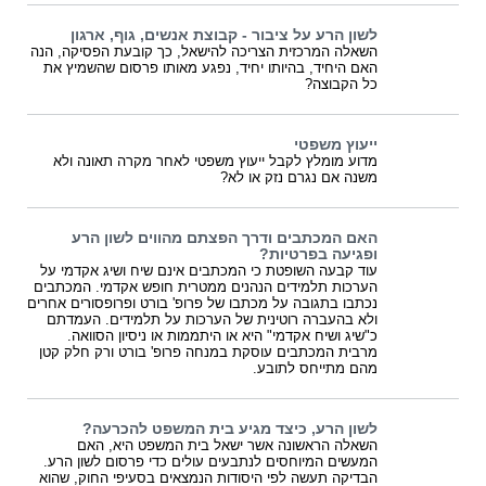
לשון הרע על ציבור - קבוצת אנשים, גוף, ארגון
השאלה המרכזית הצריכה להישאל, כך קובעת הפסיקה, הנה
האם היחיד, בהיותו יחיד, נפגע מאותו פרסום שהשמיץ את
כל הקבוצה?
ייעוץ משפטי
מדוע מומלץ לקבל ייעוץ משפטי לאחר מקרה תאונה ולא
משנה אם נגרם נזק או לא?
האם המכתבים ודרך הפצתם מהווים לשון הרע
ופגיעה בפרטיות?
עוד קבעה השופטת כי המכתבים אינם שיח ושיג אקדמי על
הערכות תלמידים הנהנים ממטרית חופש אקדמי. המכתבים
נכתבו בתגובה על מכתבו של פרופ' בורט ופרופסורים אחרים
ולא בהעברה רוטינית של הערכות על תלמידים. העמדתם
כ"שיג ושיח אקדמי" היא או היתממות או ניסיון הסוואה.
מרבית המכתבים עוסקת במנחה פרופ' בורט ורק חלק קטן
מהם מתייחס לתובע.
לשון הרע, כיצד מגיע בית המשפט להכרעה?
השאלה הראשונה אשר ישאל בית המשפט היא, האם
המעשים המיוחסים לנתבעים עולים כדי פרסום לשון הרע.
הבדיקה תעשה לפי היסודות הנמצאים בסעיפי החוק, שהוא