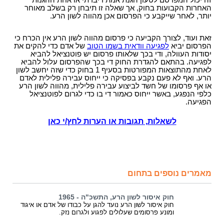
זה יכול המפרסם לטעון הגנת אמת דיברתי או אחת ההגנות
האחרות הקבועות בחוק, אך שאלה זו תיבחן רק בשלב מאוחר
יותר, לאחר שייקבע כי הפרסום אכן מהווה לשון הרע.
זאת ועוד, לצורך הקביעה כי פרסום מהווה לשון הרע אין הכרח כי
הפרסום יביא
לפגיעה וודאית בשמו הטוב
של אדם כדי להקים את
יסודות העוולה, ודי בכך שלאותו פרסום יש פוטנציאל להביא
לפגיעה. בהתאם להגדרת החוק די בכך שהפרסום עלול להביא
לאחת מהתוצאות המפורטות בסעיף 1 בחוק כדי שזה יחשב לשון
הרע. ואף לא פעם נקבע בפסיקה כי ייחוס עבירה פלילית לאדם
או אף פרסומו של חשד לביצוע עבירה פלילית, מהווה לשון הרע
כלפי הנפגע, באשר ייחוס כאמור די בו כדי לגרום לפוטנציאל
הפגיעה.
לשאלות, תגובות או הערות לחץ/י כאן
מאמרים נוספים בתחום
חוק איסור לשון הרע, התשכ"ה - 1965
חוק איסור לשון הרע נועד להגן על כבודו של אדם או איגוד
ומונע פרסומים שעלולים לפגוע ולגרום נזק.