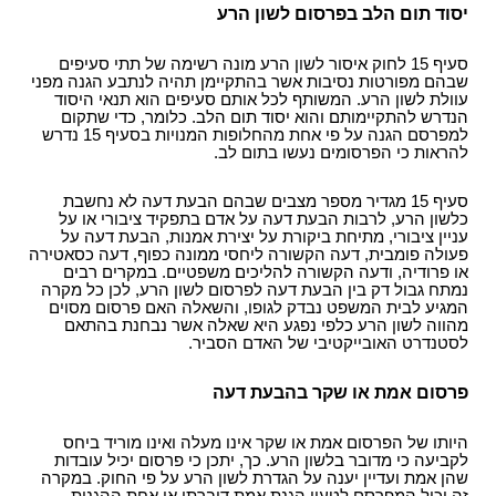
יסוד תום הלב בפרסום לשון הרע
סעיף 15 לחוק איסור לשון הרע מונה רשימה של תתי סעיפים
שבהם מפורטות נסיבות אשר בהתקיימן תהיה לנתבע הגנה מפני
עוולת לשון הרע. המשותף לכל אותם סעיפים הוא תנאי היסוד
הנדרש להתקיימותם והוא יסוד תום הלב. כלומר, כדי שתקום
למפרסם הגנה על פי אחת מהחלופות המנויות בסעיף 15 נדרש
להראות כי הפרסומים נעשו בתום לב.
סעיף 15 מגדיר מספר מצבים שבהם הבעת דעה לא נחשבת
כלשון הרע, לרבות הבעת דעה על אדם בתפקיד ציבורי או על
עניין ציבורי, מתיחת ביקורת על יצירת אמנות, הבעת דעה על
פעולה פומבית, דעה הקשורה ליחסי ממונה כפוף, דעה כסאטירה
או פרודיה, ודעה הקשורה להליכים משפטיים. במקרים רבים
נמתח גבול דק בין הבעת דעה לפרסום לשון הרע, לכן כל מקרה
המגיע לבית המשפט נבדק לגופו, והשאלה האם פרסום מסוים
מהווה לשון הרע כלפי נפגע היא שאלה אשר נבחנת בהתאם
לסטנדרט האובייקטיבי של האדם הסביר.
פרסום אמת או שקר בהבעת דעה
היותו של הפרסום אמת או שקר אינו מעלה ואינו מוריד ביחס
לקביעה כי מדובר בלשון הרע. כך, יתכן כי פרסום יכיל עובדות
שהן אמת ועדיין יענה על הגדרת לשון הרע על פי החוק. במקרה