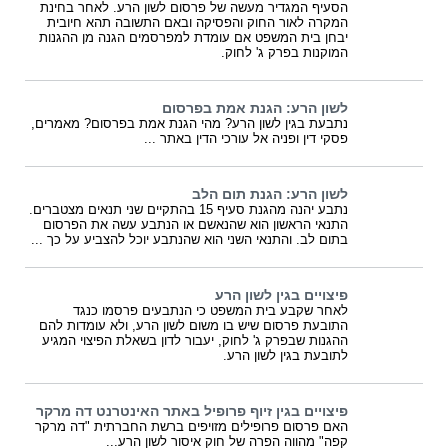
הסעיף המגדיר מעשה של פרסום לשון הרע. לאחר בחינת
המקרה לאור החוק והפסיקה ובאם התשובה תהא חיובית
יבחן בית המשפט אם עומדת למפרסמים הגנה מן ההגנות
המוקנות בפרק ג' לחוק.
לשון הרע: הגנת אמת בפרסום
נתבעת בגין לשון הרע? מהי הגנת אמת בפרסום? מאמרים,
פסקי דין ופניה אל עורכי הדין באתר ...
לשון הרע: הגנת תום הלב
נתבע יהנה מהגנת סעיף 15 בהתקיים שני תנאים מצטברים.
התנאי הראשון הוא שהנאשם או הנתבע עשה את הפרסום
בתום לב. והתנאי השני הוא שהנתבע יוכל להצביע על כך ...
פיצויים בגין לשון הרע
לאחר שקבע בית המשפט כי הנתבעים פרסמו כנגד
התובעת פרסום שיש בו משום לשון הרע, ולא עומדות להם
ההגנות שבפרק ג' לחוק, יעבור לדון בשאלת הפיצוי המגיע
לתובעת בגין לשון הרע.
פיצויים בגין זיוף פרופיל באתר האינטרנט דה מרקר
האם פרסום פרופילים מזויפים ברשת החברתית "דה מרקר
קפה" מהווה הפרה של חוק איסור לשון הרע...