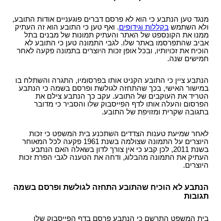
מנגד טען הנתבע כי הוא לא פרסם דברים פוגעניים אודות התובע,
ולא השתמש
בקללות וגידופים
. ואף טען כי התובע הוא זה העתיק
ממנו את הקונספט של האתר והעתיק תמונות של מבנים בתל
אביב שהתפרסמו באתר שלו. לגבי התמונה טען כי התובע לא
הוכיח את זכויותיו, ובכל אופן זכות היוצרים בתמונה פקעה לאחר
חמישים שנה.
הנתבע ציין כי התובע הקניט אותו בפרסומיו, התגרה והשתלח בו
במישור האישי, בכך שהתחזה לגולשת ופרסם בשמה כי הנתבע
הטריד את העוקבים של התובע. עקב כך הנתבע צילם את
הפרסום והעלה אותו לדף הפייסבוק שלו והסביר כי מדובר
בתגובה שקרית ומזויפת של התובע.
לאחר שמיעת טענות הצדדים השתכנע בית המשפט כי זכות
היוצרים על התמונה שצולמה בשנת 1961 פקעה לכל המאוחר
בשנת 2011, לכן קבע כי אין צורך לדון בשאלה האם הנתבע
העתיק את התמונה מהבלוג, ודחה את הטענה לגבי הפרת זכות
היוצרים.
הנתבע לא הוכיח שהתובע התחזה לגולשת ופרסם בשמה
תגובות
בית המשפט התרשם כי הנתבע פרסם בדף הפייסבוק שלו