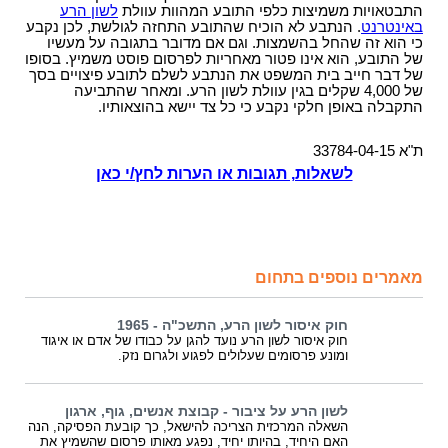
התבטאויות משמיצות כלפי התובע המהוות עוולת
לשון הרע
באינטרנט
. הנתבע לא הוכיח שהתובע התחזה לגולשת, לכן נקבע
כי הוא זה שהחל בהשמצות. וגם אם מדובר בתגובה על מעשיו
של התובע, הוא אינו פטור מאחריות לפרסום פוסט משמיץ. בסופו
של דבר חייב בית המשפט את הנתבע לשלם לתובע פיצויים בסך
של 4,000 שקלים בגין עוולת לשון הרע. ומאחר שהתביעה
התקבלה באופן חלקי נקבע כי כל צד יישא בהוצאותיו.
ת"א 33784-04-15
לשאלות, תגובות או הערות לחץ/י כאן
מאמרים נוספים בתחום
חוק איסור לשון הרע, התשכ"ה - 1965
חוק איסור לשון הרע נועד להגן על כבודו של אדם או איגוד
ומונע פרסומים שעלולים לפגוע ולגרום נזק.
לשון הרע על ציבור - קבוצת אנשים, גוף, ארגון
השאלה המרכזית הצריכה להישאל, כך קובעת הפסיקה, הנה
האם היחיד, בהיותו יחיד, נפגע מאותו פרסום שהשמיץ את