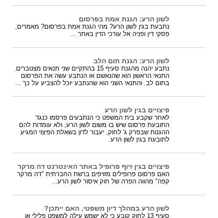
לשון הרע: הגנת אמת בפרסום
נתבעת בגין לשון הרע? מהי הגנת אמת בפרסום? מאמרים,
פסקי דין ופניה אל עורכי הדין באתר ...
לשון הרע: הגנת תום הלב
נתבע יהנה מהגנת סעיף 15 בהתקיים שני תנאים מצטברים.
התנאי הראשון הוא שהנאשם או הנתבע עשה את הפרסום
בתום לב. והתנאי השני הוא שהנתבע יוכל להצביע על כך ...
פיצויים בגין לשון הרע
לאחר שקבע בית המשפט כי הנתבעים פרסמו כנגד
התובעת פרסום שיש בו משום לשון הרע, ולא עומדות להם
ההגנות שבפרק ג' לחוק, יעבור לדון בשאלת הפיצוי המגיע
לתובעת בגין לשון הרע.
פיצויים בגין זיוף פרופיל באתר האינטרנט דה מרקר
האם פרסום פרופילים מזויפים ברשת החברתית "דה מרקר
קפה" מהווה הפרה של חוק איסור לשון הרע...
לשון הרע במהלך דיון משפטי, האם ייתכן?
סעיף 13 לחוק קובע כי לא ישמש עילה למשפט פלילי או