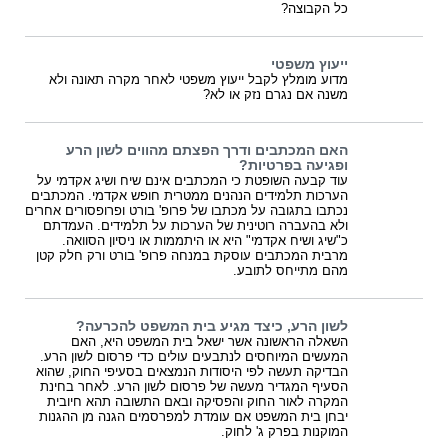
כל הקבוצה?
ייעוץ משפטי
מדוע מומלץ לקבל ייעוץ משפטי לאחר מקרה תאונה ולא
משנה אם נגרם נזק או לא?
האם המכתבים ודרך הפצתם מהווים לשון הרע
ופגיעה בפרטיות?
עוד קבעה השופטת כי המכתבים אינם שיח ושיג אקדמי על
הערכות תלמידים הנהנים ממטרית חופש אקדמי. המכתבים
נכתבו בתגובה על מכתבו של פרופ' בורט ופרופסורים אחרים
ולא בהעברה רוטינית של הערכות על תלמידים. העמדתם
כ"שיג ושיח אקדמי" היא או היתממות או ניסיון הסוואה.
מרבית המכתבים עוסקת במנחה פרופ' בורט ורק חלק קטן
מהם מתייחס לתובע.
לשון הרע, כיצד מגיע בית המשפט להכרעה?
השאלה הראשונה אשר ישאל בית המשפט היא, האם
המעשים המיוחסים לנתבעים עולים כדי פרסום לשון הרע.
הבדיקה תעשה לפי היסודות הנמצאים בסעיפי החוק, שהוא
הסעיף המגדיר מעשה של פרסום לשון הרע. לאחר בחינת
המקרה לאור החוק והפסיקה ובאם התשובה תהא חיובית
יבחן בית המשפט אם עומדת למפרסמים הגנה מן ההגנות
המוקנות בפרק ג' לחוק.