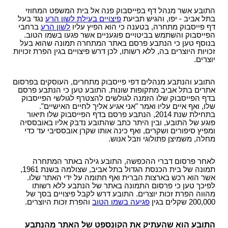
עו"ד?
הקשר בין מחלת הסוכרת לשרות הצבאי
תביעות תלמידים - תאונות ילדים
ביטוח לאומי - תביעות פיצויים נפגעי תאונות עבודה
התובע אשר מנהל דף בפייסבוק פנה אל בית המשפט המחוזי
רשלנות רפואית- העברת נטל הראיה אל הנתבעים
חוק הפיצויים לנפגעי תאונות דרכים
קצין תגמולים - בקשה לעיון נוסף
בתל אביב - יפו, והגיש תביעת
פיצויים בעילת לשון הרע
נגד בעל
תאונות אופניים
רשלנות רפואית - ניתוחים
דף פייסבוק מתחרה, בטענה כי הוא הפיץ עליו
לשון הרע
ברחבי
עורך דין תאונת דרכים, עברת תאונה? נשאר לבחור
קצין תגמולים דחה את תביעתך?
הפייסבוק והשתמש בביטויים פוגעניים אשר פגעו בשמו הטוב.
תאונות אופנוע - רכב דו גלגלי
עו"ד
רשלנות רפואית - אבחון לקוי
בנוסף טען כי הנתבע פרסם באתר המתחרה תמונה שהוא בעל
נכי צה"ל וחוק הנכים, לאן?
תביעת ביטוח בגין נכות מתאונה ומחלוקת בנוגע
זכויות היוצרים בה, ללא רשותו, לכן דרש פיצויים בגין הפרת זכויות
תקנות פיצויים לנפגעי תאונות דרכים (תשלומים
רשלנות רפואית בלידה - הריון
יוצרים.
לפרשנות חישוב הפיצוי
תכופים)
קביעת אחוזי נכות לנפגעי משרד הביטחון - תקנות
תביעת רשלנות רפואית - הריון, לידה
פגיעות ברחוב - תאונה בשטח ציבורי
חוק נפגעי תאונות דרכים (סיוע לבני משפחה)
נפגעי פעולות איבה - טרור
התובע והנתבע מנהלים דפי פייסבוק מתחרים, העוסקים בפרסום
שיתוק מוחין, פיגור שכלי, תביעת רשלנות רפואית
אתרים בתל אביב מתקופות שונות. התובע טען כי הנתבע פרסם
חיה מועדת - נשיכת כלב
ייעוץ - עורכי דין
הלם קרב
בדף הפייסבוק שלו הזמנה לגולשים להצטרף לגולשי הפייסבוק
רשלנות רפואית- ניתוח פלסטי קוסמטי
רשלנות מקצועית
שלו, ואף איים עליו ואמר "אני אגיע אליך לחיים האישיים".
שאלות ותשובות - נזקי גוף
קצין תגמולים- מידע משפטי ומדריך להגשת תביעה
בתחילת שנת 2014, הנתבע פרסם בדף הפייסבוק שלו תיאור
זכויות החולה- על הזכויות שלנו בתחום הבריאות
זכויות נפגעי עבירה| קורבנות משפט פלילי ועבירות
פוגע של התובע, ובין היתר כתב שהתובע נדבק אליו באובססיה
תביעת פיצויים - דוגמאות
מאגר חוקים| דיני צבא
מין
ומפיץ סיפורים ושקרים, ואף כינה אותו שקרן אובססיבי עד כדי
מידע על תביעות רשלנות רפואית
פורום אורטופדיה וכירורגיה
מחלה, משמיצן פתולוגי וזבל אנוש.
נכי צה"ל - דוגמאות לתביעות נכות
חוק פיצוי לנפגעי פוליו, התשס"ז-2007
ס` 35-36 לחוק הנזיקין
עורכי דין מייעצים- משרד הביטחון, צבא
בדיקת החזרי מס
לאחר פרסום דברי ההכפשה, התובע גילה באתר המתחרה
תיעוד חומר רפואי - רשלנות רפואית
תמונה של בית הכנסת הגדול בתל אביב, שצולמה בשנת 1961,
קטעי עיתונות
דואר אלקטרוני, חוק הספאם ודואר זבל, עד מתי?
אשר הוא רכש בארצות הברית ואף חתומה על ידי האתר שלו.
חוק זכויות החולה
בחירת זכויות לפי חוק הביטוח הלאומי או לפי חוק
לפיכך טען כי פרסום התמונה באתר של הנתבע ללא רשותו
צליפת שוט, פגיעות ראש, זעזוע מוח, פגיעה נפשית
מהווה הפרת זכות יוצרים. התובע דרש לקבל פיצויים בסך של
הנכים?
200,000 שקלים בגין
פגיעה בשמו הטוב
והפרת זכות היוצרים.
דירוג עורכי דין - פרסום עורכי דין בחינם באינטרנט !
מומחה רפואי - מה תפקידו ?
התובע הוא שהעתיק את הקונספט של האתר מהנתבע