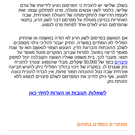
בשלב שלישי יש להוכיח כי הפרסום הגיע לידיעתו של גורם
שלישי, כלומר לשני אנשים ומעלה, פרט למתלונן עצמו. זאת
לעומת הדרישה להתקיימותה של העוולה האזרחית, שבה
האחריות בנזיקין מוטלת על מפרסם דבר לשון הרע, בתנאי
שהפרסום הגיע לאדם אחד לפחות פרט לנפגע.
אם הנאשם בפרסום לשון הרע לא הודה באשמה או שהתיק
הפלילי לא הסתיים בפשרה. התיק יעבור להליכי גילוי מסמכים
לשלב ההוכחות והכרעת הדין. העונש הצפוי לנאשם הוא עד שנת
מאסר לריצוי בפועל. למרות שברוב המקרים מוטל מאסר על
תנאי.
מעבר לכך, בית משפט שאליו הוגשה הקובלנה יכול לפסוק
פיצויים
בסך של 50,000 שקלים, מבלי שהנפגע יצטרך להוכיח
נזק שנגרם לו. במקרה של זיכוי בהליך הפלילי ניתן להגיש תביעה
אזרחית שבה נטל ההוכחה חמור פחות, אין הכרח להוכיח כוונה
לפגוע, ואף ניתן לחייב את המפרסם לשלם פיצויים לנפגע ללא
הוכחת נזק.
לשאלות, תגובות או הערות לחץ/י כאן
מאמרים נוספים בתחום