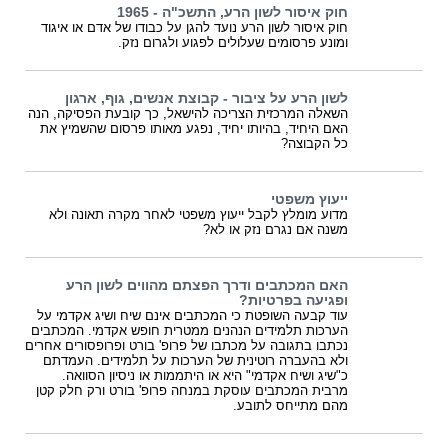
חוק איסור לשון הרע, התשכ"ה - 1965
חוק איסור לשון הרע נועד להגן על כבודו של אדם או איגוד
ומונע פרסומים שעלולים לפגוע ולגרום נזק.
לשון הרע על ציבור - קבוצת אנשים, גוף, ארגון
השאלה המרכזית הצריכה להישאל, כך קובעת הפסיקה, הנה
האם היחיד, בהיותו יחיד, נפגע מאותו פרסום שהשמיץ את
כל הקבוצה?
ייעוץ משפטי
מדוע מומלץ לקבל ייעוץ משפטי לאחר מקרה תאונה ולא
משנה אם נגרם נזק או לא?
האם המכתבים ודרך הפצתם מהווים לשון הרע
ופגיעה בפרטיות?
עוד קבעה השופטת כי המכתבים אינם שיח ושיג אקדמי על
הערכות תלמידים הנהנים ממטרית חופש אקדמי. המכתבים
נכתבו בתגובה על מכתבו של פרופ' בורט ופרופסורים אחרים
ולא בהעברה רוטינית של הערכות על תלמידים. העמדתם
כ"שיג ושיח אקדמי" היא או היתממות או ניסיון הסוואה.
מרבית המכתבים עוסקת במנחה פרופ' בורט ורק חלק קטן
מהם מתייחס לתובע.