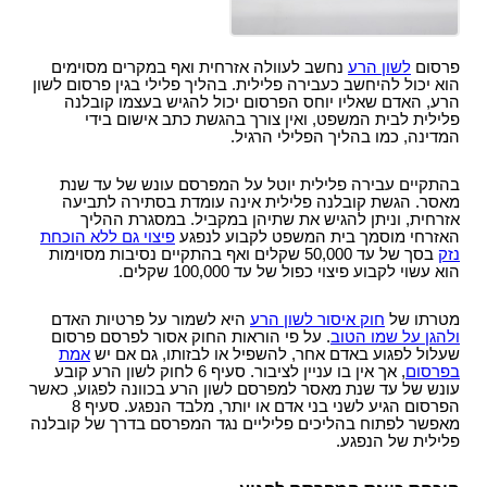
עו"ד?
הקשר בין מחלת הסוכרת לשרות הצבאי
תביעות תלמידים - תאונות ילדים
ביטוח לאומי - תביעות פיצויים נפגעי תאונות עבודה
רשלנות רפואית- העברת נטל הראיה אל הנתבעים
חוק הפיצויים לנפגעי תאונות דרכים
קצין תגמולים - בקשה לעיון נוסף
תאונות אופניים
רשלנות רפואית - ניתוחים
עורך דין תאונת דרכים, עברת תאונה? נשאר לבחור
פרסום
לשון הרע
נחשב לעוולה אזרחית ואף במקרים מסוימים
קצין תגמולים דחה את תביעתך?
תאונות אופנוע - רכב דו גלגלי
עו"ד
הוא יכול להיחשב כעבירה פלילית. בהליך פלילי בגין פרסום לשון
רשלנות רפואית - אבחון לקוי
הרע, האדם שאליו יוחס הפרסום יכול להגיש בעצמו קובלנה
נכי צה"ל וחוק הנכים, לאן?
תביעת ביטוח בגין נכות מתאונה ומחלוקת בנוגע
תקנות פיצויים לנפגעי תאונות דרכים (תשלומים
פלילית לבית המשפט, ואין צורך בהגשת כתב אישום בידי
רשלנות רפואית בלידה - הריון
לפרשנות חישוב הפיצוי
תכופים)
קביעת אחוזי נכות לנפגעי משרד הביטחון - תקנות
המדינה, כמו בהליך הפלילי הרגיל.
תביעת רשלנות רפואית - הריון, לידה
פגיעות ברחוב - תאונה בשטח ציבורי
חוק נפגעי תאונות דרכים (סיוע לבני משפחה)
נפגעי פעולות איבה - טרור
בהתקיים עבירה פלילית יוטל על המפרסם עונש של עד שנת
שיתוק מוחין, פיגור שכלי, תביעת רשלנות רפואית
חיה מועדת - נשיכת כלב
ייעוץ - עורכי דין
הלם קרב
מאסר. הגשת קובלנה פלילית אינה עומדת בסתירה לתביעה
אזרחית, וניתן להגיש את שתיהן במקביל. במסגרת ההליך
רשלנות רפואית- ניתוח פלסטי קוסמטי
רשלנות מקצועית
שאלות ותשובות - נזקי גוף
קצין תגמולים- מידע משפטי ומדריך להגשת תביעה
האזרחי מוסמך בית המשפט לקבוע לנפגע
פיצוי גם ללא הוכחת
זכויות החולה- על הזכויות שלנו בתחום הבריאות
נזק
בסך של עד 50,000 שקלים ואף בהתקיים נסיבות מסוימות
זכויות נפגעי עבירה| קורבנות משפט פלילי ועבירות
תביעת פיצויים - דוגמאות
מאגר חוקים| דיני צבא
הוא עשוי לקבוע פיצוי כפול של עד 100,000 שקלים.
מין
מידע על תביעות רשלנות רפואית
פורום אורטופדיה וכירורגיה
נכי צה"ל - דוגמאות לתביעות נכות
חוק פיצוי לנפגעי פוליו, התשס"ז-2007
ס` 35-36 לחוק הנזיקין
מטרתו של
חוק איסור לשון הרע
היא לשמור על פרטיות האדם
עורכי דין מייעצים- משרד הביטחון, צבא
ולהגן על שמו הטוב
. על פי הוראות החוק אסור לפרסם פרסום
בדיקת החזרי מס
תיעוד חומר רפואי - רשלנות רפואית
שעלול לפגוע באדם אחר, להשפיל או לבזותו, גם אם יש
אמת
קטעי עיתונות
בפרסום
, אך אין בו עניין לציבור. סעיף 6 לחוק לשון הרע קובע
דואר אלקטרוני, חוק הספאם ודואר זבל, עד מתי?
חוק זכויות החולה
עונש של עד שנת מאסר למפרסם לשון הרע בכוונה לפגוע, כאשר
בחירת זכויות לפי חוק הביטוח הלאומי או לפי חוק
הפרסום הגיע לשני בני אדם או יותר, מלבד הנפגע. סעיף 8
צליפת שוט, פגיעות ראש, זעזוע מוח, פגיעה נפשית
הנכים?
מאפשר לפתוח בהליכים פליליים נגד המפרסם בדרך של קובלנה
דירוג עורכי דין - פרסום עורכי דין בחינם באינטרנט !
פלילית של הנפגע.
מומחה רפואי - מה תפקידו ?