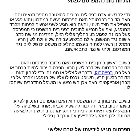
הוכחת כוונת המפרסם לפגוע
כדי להרשיע אדם בפלילים צריכים להצטבר מספר תנאים והם:
האם מדובר בפרסום? האם הפרסום נעשה במתכוון והוא פגע או
השפיל את הצד השני, והאם הוא הגיע לשני אנשים לפחות מלבד
מהנפגע, ואף על הנפגע להוכיח בפני בית המשפט כי המפרסם
פעל בכוונה לפגוע בו. בהליך פלילי רגיל, המדינה מגישה כתב
אישום נגד הנאשם, אולם בביצוע עבירה של עוולת לשון הרע,
המתלונן רשאי לפתוח בעצמו בהליכים משפטיים פליליים נגד
המפרסם, ולהגיש נגדו כתב אישום.
בשלב ראשון בוחן בית המשפט האם מדובר בפרסום והאם
מדובר בפרסום של דבר לשון הרע. הפרסום יכול להיות בכתב או
בעל פה,
בפייסבוק
, בדרך של צליל או תמונה. כדי לבחון האם
מדובר בלשון הרע, השופט נכנס לנעליו של הנפגע ומברר על פי
מבחן אובייקטיבי האם אכן חש נפגע או מושפל מהדברים שיוחסו
לו.
בשלב שני בוחן בית המשפט הוא האם המפרסם התכוון לפגוע
בשמו הטוב במזיד והתכוון להשפיל ולבזות אותו. בשלב זה על
הנפגע להציג ראיות ולהוכיח כי
התקיימו נסיבות שונות לפגיעה
מכוונת, לכן מומלץ להתייעץ עם עורך דין פלילי.
הפרסום הגיע לידיעתו של גורם שלישי