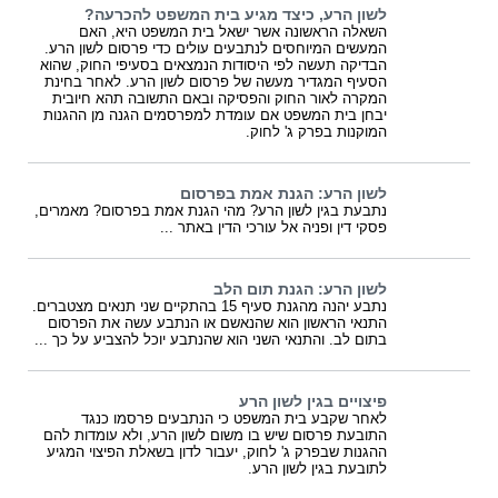
לשון הרע, כיצד מגיע בית המשפט להכרעה?
השאלה הראשונה אשר ישאל בית המשפט היא, האם
המעשים המיוחסים לנתבעים עולים כדי פרסום לשון הרע.
הבדיקה תעשה לפי היסודות הנמצאים בסעיפי החוק, שהוא
הסעיף המגדיר מעשה של פרסום לשון הרע. לאחר בחינת
המקרה לאור החוק והפסיקה ובאם התשובה תהא חיובית
יבחן בית המשפט אם עומדת למפרסמים הגנה מן ההגנות
המוקנות בפרק ג' לחוק.
לשון הרע: הגנת אמת בפרסום
נתבעת בגין לשון הרע? מהי הגנת אמת בפרסום? מאמרים,
פסקי דין ופניה אל עורכי הדין באתר ...
לשון הרע: הגנת תום הלב
נתבע יהנה מהגנת סעיף 15 בהתקיים שני תנאים מצטברים.
התנאי הראשון הוא שהנאשם או הנתבע עשה את הפרסום
בתום לב. והתנאי השני הוא שהנתבע יוכל להצביע על כך ...
פיצויים בגין לשון הרע
לאחר שקבע בית המשפט כי הנתבעים פרסמו כנגד
התובעת פרסום שיש בו משום לשון הרע, ולא עומדות להם
ההגנות שבפרק ג' לחוק, יעבור לדון בשאלת הפיצוי המגיע
לתובעת בגין לשון הרע.