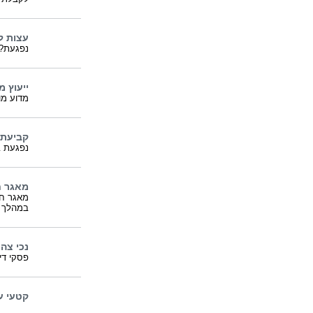
עצות לה
נפגעת? 
ייעוץ 
מדוע מו
קביעת 
נפגעת ב
מאגר ח
מאגר חוק
במהלך ש
נכי צה"
פסקי דין
קטעי ע