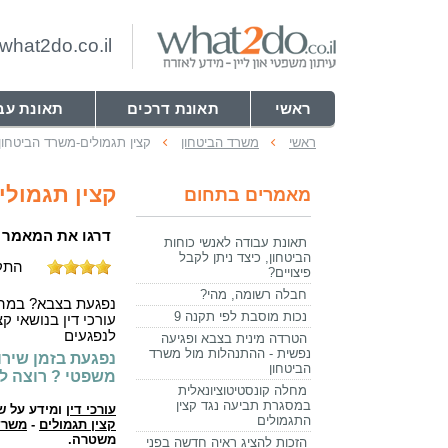
hat2do.co.il
ראשי
תאונת דרכים
תאונת עב
ראשי
משרד הביטחון
קצין תגמולים-משרד הביטחון
קצין תגמולי
מאמרים בתחום
דרגו את המאמר
תאונת עבודה לאנשי כוחות
הביטחון, כיצד ניתן לקבל
התקבלו 4 דירוגים ב
פיצויים?
חבלה רשומה, מהי?
נפגעת בצבא? במהלך
נכות מוסבת לפי תקנה 9
עורכי דין בנושאי ק
לנפגעים
הטרדה מינית בצבא ופגיעה
נפשית - ההתנהלות מול משרד
נפגעת בזמן שירו
הביטחון
משפטי ? רוצה ל
מחלה קונסטיטוציונאלית
במסגרת תביעה נגד קצין
עורכי דין
ומידע על שא
התגמולים
קצין תגמולים
-
משרד
משטרה.
הזכות להציג ראיה חדשה בפני