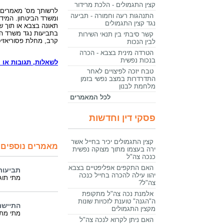
קצין התגמולים - הלכת מרידור
לרשותך מס’ מאמרים, 
התנהגות רעה וחמורה - תביעה
ומשרד הביטחון. המיד
נגד קצין התגמולים
תאונה בצבא או תוך שי
בתביעות נגד משרד הבי
קשר סיבתי בין תנאי השירות
קרב, מחלת פסוריאזיס
לבין הנכות
הטרדה מינית בצבא - הכרה
בנכות נפשית
לשאלות, תגובות או ה
טבח יזכה לפיצויים לאחר
התדרדרות במצב נפשי בזמן
מלחמת לבנון
לכל המאמרים
פסקי דין וחדשות
קצין התגמולים יכיר בחייל אשר
מאמרים נוספים 
ירה בעצמו מתוך מצוקה נפשית
כנכה צה"ל
האם התקפים אפליפטיים בצבא
תביעות
יהוו עילה להכרה בחייל כנכה
מתי תוג
צה"ל?
אלמנת נכה צה"ל מתקופת
ה"הגנה" טוענת לזכויות שונות
התיישנ
מקצין התגמולים
מתי מתי
האם ניתן לקרוא לנכה צה"ל