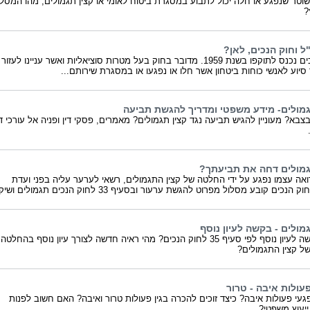
 שוטר שנפגע או חלה יכול לתבוע במסגרת ביטוח לאומי או קצין תגמולים, מהו המסלו
?
ל וחוק הנכים, לאן?
חוק הנכים נכנס לתוקפו בשנת 1959. מדובר בחוק בעל מטרות סוציאליות ואשר עניינו לעזור
סיוע לאנשי כוחות ביטחון אשר חלו או נפגעו או במסגרת שירותם...
גמולים- מידע משפטי ומדריך להגשת תביעה
צבא? מעוניין להגיש תביעה נגד קצין תגמולים? מאמרים, פסקי דין ופניה אל עורכי די
.
גמולים דחה את תביעתך?
אה עצמו נפגע על ידי החלטה של קצין התגמולים, רשאי לערער עליה בפני ועדת
 הנכים קובע מסלול מפרוט להגשת ערעור ובסעיף 33 לחוק הנכים תגמולים ושיקום
מולים - בקשה לעיון נוסף
מהי בקשה לעיון נוסף לפי סעיף 35 לחוק הנכים? מהי ראיה חדשה לצורך עיון נוסף בהחלטה
ל קצין התגמולים?
עולות איבה - טרור
געי פעולות איבה? כיצד זוכים להכרה בגין פעולות טרור ואיבה? האם חשוב לפנות
יעוץ משפטי?