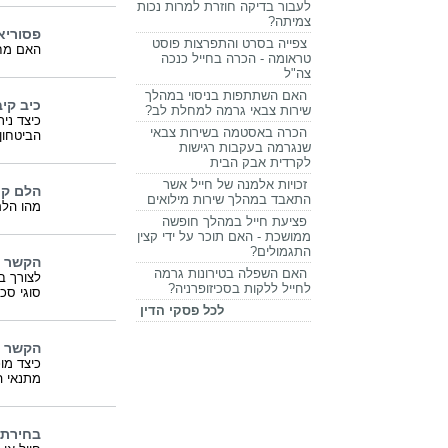
לעבור בדיקה חוזרת למרות נכות
צמיתה?
פסוריא
צפייה בסרט והתפרצות פוסט
האם מחל
טראומה - הכרה בחייל כנכה
צה"ל
האם השתתפות בניסוי במהלך
כיב קי
שירות צבאי גרמה למחלת לב?
כיצד נית
הכרה באסטמה בשירות צבאי
הביטחון
שנגרמה בעקבות רגישות
לקרדית אבק הבית
זכויות אלמנה של חייל אשר
הלם קר
התאבד במהלך שירות מילואים
מהו הלם
פציעת חייל במהלך חופשה
ממושכת - האם תוכר על ידי קצין
התגמולים?
הקשר ב
האם השפלה בטירונות גרמה
לצורך ב
לחייל ללקות בסכיזופרניה?
סוגי סכ
לכל פסקי הדין
הקשר ב
כיצד מו
מתנאי ה
בחירת ז