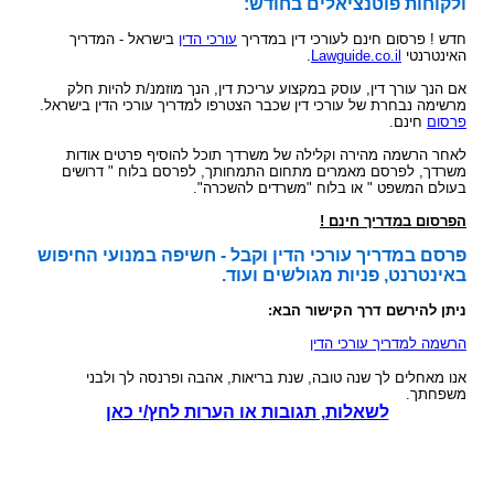
ולקוחות פוטנציאלים בחודש:
חדש ! פרסום חינם לעורכי דין במדריך
עורכי הדין
בישראל - המדריך
האינטרנטי
Lawguide.co.il
.
אם הנך עורך דין, עוסק במקצוע עריכת דין, הנך מוזמנ/ת להיות חלק
מרשימה נבחרת של עורכי דין שכבר הצטרפו למדריך עורכי הדין בישראל.
פרסום
חינם.
לאחר הרשמה מהירה וקלילה של משרדך תוכל להוסיף פרטים אודות
משרדך, לפרסם מאמרים מתחום התמחותך, לפרסם בלוח " דרושים
בעולם המשפט " או בלוח "משרדים להשכרה".
הפרסום במדריך חינם !
פרסם במדריך עורכי הדין וקבל - חשיפה במנועי החיפוש
באינטרנט, פניות מגולשים ועוד.
ניתן להירשם דרך הקישור הבא:
הרשמה למדריך עורכי הדין
אנו מאחלים לך שנה טובה, שנת בריאות, אהבה ופרנסה לך ולבני
משפחתך.
לשאלות, תגובות או הערות לחץ/י כאן