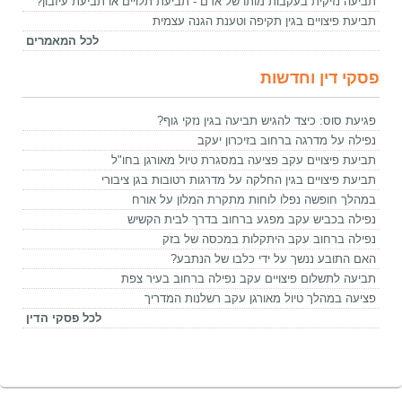
תביעה נזיקית בעקבות מותו של אדם - תביעת תלויים או תביעת עיזבון?
תביעת פיצויים בגין תקיפה וטענת הגנה עצמית
לכל המאמרים
פסקי דין וחדשות
פגיעת סוס: כיצד להגיש תביעה בגין נזקי גוף?
נפילה על מדרגה ברחוב בזיכרון יעקב
תביעת פיצויים עקב פציעה במסגרת טיול מאורגן בחו"ל
תביעת פיצויים בגין החלקה על מדרגות רטובות בגן ציבורי
במהלך חופשה נפלו לוחות מתקרת המלון על אורח
נפילה בכביש עקב מפגע ברחוב בדרך לבית הקשיש
נפילה ברחוב עקב היתקלות במכסה של בזק
האם התובע ננשך על ידי כלבו של הנתבע?
תביעה לתשלום פיצויים עקב נפילה ברחוב בעיר צפת
פציעה במהלך טיול מאורגן עקב רשלנות המדריך
לכל פסקי הדין