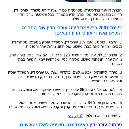
עו"ד?
הקשר בין מחלת הסוכרת לשרות הצבאי
תביעות תלמידים - תאונות ילדים
ביטוח לאומי - תביעות פיצויים נפגעי תאונות עבודה
רשלנות רפואית- העברת נטל הראיה אל הנתבעים
חוק הפיצויים לנפגעי תאונות דרכים
קצין תגמולים - בקשה לעיון נוסף
חברת דן אנד ברדסטריט מפרסמת כמידי שנה
דירוג משרדי עורכי דין
.
תאונות אופניים
הדירוג מתבצע לפי מס’ עורכי הדין במשרד. ככל שמספר עורכי הדין
רשלנות רפואית - ניתוחים
עורך דין תאונת דרכים, עברת תאונה? נשאר לבחור
קצין תגמולים דחה את תביעתך?
במשרד גדול יותר כך דירוגו עולה.
תאונות אופנוע - רכב דו גלגלי
עו"ד
רשלנות רפואית - אבחון לקוי
נכי צה"ל וחוק הנכים, לאן?
בשנת 2007 ברשימת דירוג עורכי הדין של החברה
תביעת ביטוח בגין נכות מתאונה ומחלוקת בנוגע
תקנות פיצויים לנפגעי תאונות דרכים (תשלומים
רשלנות רפואית בלידה - הריון
הופיעו משרדי עורכי הדין הבאים:
לפרשנות חישוב הפיצוי
תכופים)
קביעת אחוזי נכות לנפגעי משרד הביטחון - תקנות
תביעת רשלנות רפואית - הריון, לידה
1. הרצוג , פוקס , נאמן 139 עורכי דין, המשרד עוסק במשפט מסחרי דיני
פגיעות ברחוב - תאונה בשטח ציבורי
חוק נפגעי תאונות דרכים (סיוע לבני משפחה)
נפגעי פעולות איבה - טרור
מיסים ייצוג והופעה בבתי משפט שוק ההון, ניירות ערך והנפקות.
שיתוק מוחין, פיגור שכלי, תביעת רשלנות רפואית
חיה מועדת - נשיכת כלב
ייעוץ - עורכי דין
הלם קרב
2. גולדפרב, לוי, ערן, מאירי ושות’ 123 עורכי דין, המשרד עוסק בשוק ההון,
רשלנות רפואית- ניתוח פלסטי קוסמטי
ניירות ערך, הנפקות משפט מסחרי קניין ומקרקעין ייצוג והופעה בבתי
רשלנות מקצועית
שאלות ותשובות - נזקי גוף
קצין תגמולים- מידע משפטי ומדריך להגשת תביעה
משפט.
זכויות החולה- על הזכויות שלנו בתחום הבריאות
זכויות נפגעי עבירה| קורבנות משפט פלילי ועבירות
תביעת פיצויים - דוגמאות
מאגר חוקים| דיני צבא
3. מיתר, ליקוורניק, גבע & לשם, ברנדויין ושות’ 86 עורכי דין, המשרד עוסק
מין
מידע על תביעות רשלנות רפואית
במשפט מסחרי שוק ההון, ניירות ערך, הנפקות היי-טק מחשבים ייצוג
פורום אורטופדיה וכירורגיה
נכי צה"ל - דוגמאות לתביעות נכות
והופעה בבתי משפט.
חוק פיצוי לנפגעי פוליו, התשס"ז-2007
ס` 35-36 לחוק הנזיקין
עורכי דין מייעצים- משרד הביטחון, צבא
4. בלטר,גוט,אלוני ושות’ 85 עורכי דין, המשרד עוסק בייצוג והופעה בבתי
בדיקת החזרי מס
תיעוד חומר רפואי - רשלנות רפואית
משפט משפט מסחרי קניין ומקרקעין דיני נזיקין וביטוח.
קטעי עיתונות
דואר אלקטרוני, חוק הספאם ודואר זבל, עד מתי?
חוק זכויות החולה
5. יגאל ארנון ושות’ 84 עורכי דין, המשרד עוסק במשפט מסחרי שוק
בחירת זכויות לפי חוק הביטוח הלאומי או לפי חוק
ההון,ניירות ערך, הנפקות ומיזוגים קניין ומקרקעין ייצוג והופעה בבתי משפט.
צליפת שוט, פגיעות ראש, זעזוע מוח, פגיעה נפשית
הנכים?
לרשימת הדירוג המלאה
לחץ/י כאן
דירוג עורכי דין - פרסום עורכי דין בחינם באינטרנט !
פרסום עורכי דין
באינטרנט - חשיפה לאלפי גולשים
מומחה רפואי - מה תפקידו ?