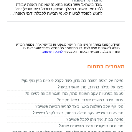
מהם דמי תאונה?
עובד בישראל אשר נפגע בתאונה שאיננה תאונת עבודה
(לדוגמא, תאונה במהלך משחק כדורגל ביום חופש) יכול
להגיש למוסד לביטוח לאומי תביעה לקבלת "דמי תאונה"...
המידע המוצג באתר זה אינו מהווה יעוץ משפטי או כל יעוץ אחר. נכונות המידע
עלולה להשתנות מעת לעת. כל המסתמך על המידע באתר עושה זאת על
אחריותו בלבד. הגלישה באתר היא בכפוף
לתנאי השימוש
.
מאמרים בתחום
נפילה על רצפה רטובה במועדון, כיצד לקבל פיצויים בגין נזקי גוף?
פיצוי על נפילה ברחוב, מתי תוגש תביעה?
פגיעה בפרטיות עקב האזנות סתר, מתי תוגש תביעה לפיצויים?
עדות יחידה במשפט אזרחי, באילו מקרים?
נזקי גוף עקב רשלנות באש, כיצד להגיש תביעת פיצויים?
תביעה נגד עירייה עקב נפילה ברחוב, כיצד לקבל פיצויים?
נפילה בבית, איך ניתן לקבל פיצויים?
מהי נכות תפקודית וכיצד מחשבים אותה?