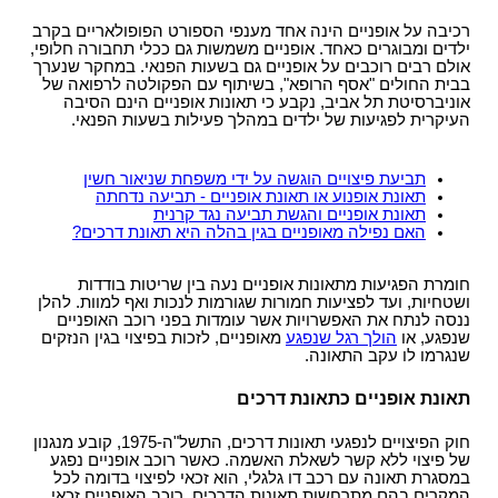
עו"ד?
הקשר בין מחלת הסוכרת לשרות הצבאי
תביעות תלמידים - תאונות ילדים
ביטוח לאומי - תביעות פיצויים נפגעי תאונות עבודה
רשלנות רפואית- העברת נטל הראיה אל הנתבעים
חוק הפיצויים לנפגעי תאונות דרכים
רכיבה על אופניים הינה אחד מענפי הספורט הפופולאריים בקרב
קצין תגמולים - בקשה לעיון נוסף
תאונות אופניים
ילדים ומבוגרים כאחד. אופניים משמשות גם ככלי תחבורה חלופי,
רשלנות רפואית - ניתוחים
עורך דין תאונת דרכים, עברת תאונה? נשאר לבחור
אולם רבים רוכבים על אופניים גם בשעות הפנאי. במחקר שנערך
קצין תגמולים דחה את תביעתך?
תאונות אופנוע - רכב דו גלגלי
עו"ד
בבית החולים "אסף הרופא", בשיתוף עם הפקולטה לרפואה של
רשלנות רפואית - אבחון לקוי
אוניברסיטת תל אביב, נקבע כי תאונות אופניים הינם הסיבה
נכי צה"ל וחוק הנכים, לאן?
תביעת ביטוח בגין נכות מתאונה ומחלוקת בנוגע
תקנות פיצויים לנפגעי תאונות דרכים (תשלומים
העיקרית לפגיעות של ילדים במהלך פעילות בשעות הפנאי.
רשלנות רפואית בלידה - הריון
לפרשנות חישוב הפיצוי
תכופים)
קביעת אחוזי נכות לנפגעי משרד הביטחון - תקנות
תביעת רשלנות רפואית - הריון, לידה
פגיעות ברחוב - תאונה בשטח ציבורי
חוק נפגעי תאונות דרכים (סיוע לבני משפחה)
נפגעי פעולות איבה - טרור
תביעת פיצויים הוגשה על ידי משפחת שניאור חשין
שיתוק מוחין, פיגור שכלי, תביעת רשלנות רפואית
תאונת אופנוע או תאונת אופניים - תביעה נדחתה
חיה מועדת - נשיכת כלב
ייעוץ - עורכי דין
הלם קרב
תאונת אופניים והגשת תביעה נגד קרנית
רשלנות רפואית- ניתוח פלסטי קוסמטי
רשלנות מקצועית
האם נפילה מאופניים בגין בהלה היא תאונת דרכים?
שאלות ותשובות - נזקי גוף
קצין תגמולים- מידע משפטי ומדריך להגשת תביעה
זכויות החולה- על הזכויות שלנו בתחום הבריאות
זכויות נפגעי עבירה| קורבנות משפט פלילי ועבירות
תביעת פיצויים - דוגמאות
מאגר חוקים| דיני צבא
מין
חומרת הפגיעות מתאונות אופניים נעה בין שריטות בודדות
מידע על תביעות רשלנות רפואית
ושטחיות, ועד לפציעות חמורות שגורמות לנכות ואף למוות. להלן
פורום אורטופדיה וכירורגיה
נכי צה"ל - דוגמאות לתביעות נכות
חוק פיצוי לנפגעי פוליו, התשס"ז-2007
ננסה לנתח את האפשרויות אשר עומדות בפני רוכב האופניים
ס` 35-36 לחוק הנזיקין
שנפגע, או
הולך רגל שנפגע
מאופניים, לזכות בפיצוי בגין הנזקים
עורכי דין מייעצים- משרד הביטחון, צבא
בדיקת החזרי מס
שנגרמו לו עקב התאונה.
תיעוד חומר רפואי - רשלנות רפואית
קטעי עיתונות
דואר אלקטרוני, חוק הספאם ודואר זבל, עד מתי?
חוק זכויות החולה
תאונת אופניים כתאונת דרכים
בחירת זכויות לפי חוק הביטוח הלאומי או לפי חוק
צליפת שוט, פגיעות ראש, זעזוע מוח, פגיעה נפשית
הנכים?
חוק הפיצויים לנפגעי תאונות דרכים, התשל"ה-1975, קובע מנגנון
דירוג עורכי דין - פרסום עורכי דין בחינם באינטרנט !
של פיצוי ללא קשר לשאלת האשמה. כאשר רוכב אופניים נפגע
במסגרת תאונה עם רכב דו גלגלי, הוא זכאי לפיצוי בדומה לכל
מומחה רפואי - מה תפקידו ?
המקרים בהם מתרחשות תאונות הדרכים. רוכב האופניים זכאי