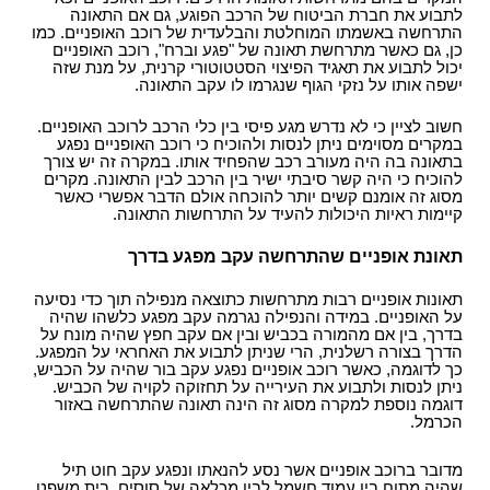
לתבוע את חברת הביטוח של הרכב הפוגע, גם אם התאונה
התרחשה באשמתו המוחלטת והבלעדית של רוכב האופניים. כמו
כן, גם כאשר מתרחשת תאונה של "פגע וברח", רוכב האופניים
יכול לתבוע את תאגיד הפיצוי הסטטוטורי קרנית, על מנת שזה
ישפה אותו על נזקי הגוף שנגרמו לו עקב התאונה.
חשוב לציין כי לא נדרש מגע פיסי בין כלי הרכב לרוכב האופניים.
במקרים מסוימים ניתן לנסות ולהוכיח כי רוכב האופניים נפגע
בתאונה בה היה מעורב רכב שהפחיד אותו. במקרה זה יש צורך
להוכיח כי היה קשר סיבתי ישיר בין הרכב לבין התאונה. מקרים
מסוג זה אומנם קשים יותר להוכחה אולם הדבר אפשרי כאשר
קיימות ראיות היכולות להעיד על התרחשות התאונה.
תאונת אופניים שהתרחשה עקב מפגע בדרך
תאונות אופניים רבות מתרחשות כתוצאה מנפילה תוך כדי נסיעה
על האופניים. במידה והנפילה נגרמה עקב מפגע כלשהו שהיה
בדרך, בין אם מהמורה בכביש ובין אם עקב חפץ שהיה מונח על
הדרך בצורה רשלנית, הרי שניתן לתבוע את האחראי על המפגע.
כך לדוגמה, כאשר רוכב אופניים נפגע עקב בור שהיה על הכביש,
ניתן לנסות ולתבוע את העירייה על תחזוקה לקויה של הכביש.
דוגמה נוספת למקרה מסוג זה הינה תאונה שהתרחשה באזור
הכרמל.
מדובר ברוכב אופניים אשר נסע להנאתו ונפגע עקב חוט תיל
שהיה מתוח בין עמוד חשמל לבין מכלאה של סוסים. בית משפט