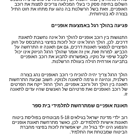
השלום בחיפה פסק כי בעלי המכלאה צריכים לפצות את רוכב
האופניים, וזאת בשל הרשלנות בה נהגו עת מתחו את חוט התיל
בצורה לא בטיחותית.
פגיעה בהולך רגל באמצעות אופניים
התנגשות בין רוכב אופניים להולך רגל אינה נחשבת לתאונת
דרכים. לכן, הולך הרגל אינו יכול לזכות בפיצוי בהתבסס על חוק
הפיצויים לנפגעי תאונות דרכים, גם אם תאונה זו התרחשה על
הכביש. למרות זאת, אין זה אומר שהולך הרגל הניזוק אינו יכול
לקבל שיפוי על נזקיו. באפשרותו לתבוע את רוכב האופניים
בתביעה אזרחית רגילה בעוולת הרשלנות.
הולך הרגל צריך יהיה להוכיח כי רוכב האופניים נהג בצורה
רשלנית, ונהיגה זו גרמה לתאונה ולנזקיו. חשוב שבעת התרחשות
תאונה בין הולך רגל ורוכב אופניים, הולך הרגל ייקח את הפרטים
של רוכב האופניים ואת פרטיהם של האנשים שהיו עדים לתאונה
זו.
תאונת אופניים שמתרחשת לתלמידי בית ספר
רוב ילדי מדינת ישראל בגילאים 5-18 מבוטחים בפוליסת ביטוח
תאונות אישיות לתלמידים. לכן, כאשר מתרחשת תאונת אופניים
והנפגע הינו ילד בגיל זה, יש אפשרות לזכות בפיצוי מחברת
הביטוח שמבטחת את התלמיד.