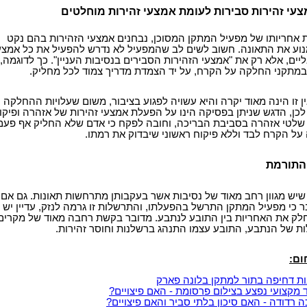
עי זהירות סבירות לעומת אמצעי זהירות מוחלטים
אחריותו של מפעיל המתקן המסוכן, נבחנים אמצעי הזהירות בהם נקט
נוע את התאונה. חשוב לשים לב שהמפעיל לא נדרש להפעיל את כל אמצע
ים, אלא רק את "אמצעי הזהירות הסבירים בנסיבות העניין". כך לדוגמה,
 במתקני החלקה על הקרח, על יד הצמדת מדריך צמוד לכל מחליק.
 זו הינה מאוד יקרה והיא עשויה לפגוע בציבור, משום שעלויות ההחלקה 
 לכן, הדגש שניתן בפסיקה הינו על הפעלת אמצעי זהירות של אזהרה ופיקו
שלטי אזהרה בסביבת הבריכה, וחובה לפקח כי אדם שלא החליק אף פעם
על הקרח לבד וללא פיקוח ראשוני שיבדוק את רמתו.
התורמת
 שיש מגוון רחב מאוד של נסיבות אשר בעקבותן מתרחשות תאונות. גם אם
ר כי מפעיל המתקן התרשל בהפעלתו, והתרשלות זו גרמה לנזק, עדיין יש
חלק את האחריות בין התובע לנתבע. מדובר בקשת רחבה מאוד של מקרים
 של הנתבע, התובע עצמו התנהג ברשלנות וחוסר זהירות.
ום:
ת דחיפה בתור למתקן בלונה פארק
 מקצועי נפצע בצילום פרסומת - האם פיצויים?
 רדודה - האם סיכון בלתי סביר והאם פיצויים?