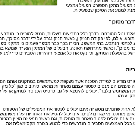
גיעה אלו. כפי שנראה, השאלה
 מפעיל מתקן הספורט הפעיל אמצעי
מנת למנוע את הסיכון שבפעילות.
דבר מסוכן"
אלת נטל ההוכחה. בדרך כלל בתביעות רשלנות, הנטל להוכיח כי הנתבע
בע. אולם, לפי פקודת הנזיקין, כאשר הנזק נגרם על ידי "דבר מסוכן", הנ
 לכתפי הנתבע. בתי המשפט הכירו בכך כבר מספר פעמים כי מתקני ספו
בר מסוכן", וכאשר מתרחשת תאונה, הבעלים של המתקן הוא זה שנושא בנ
ל בהפעלת המתקן, וכי נקט את כל אמצעי הזהירות הסבירים כדי למנוע
יות
פורט מודעים למידת הסכנה אשר נשקפת למשתמשים במתקנים אותם הם
ה פעמים הם מנסים לפטור עצמם מאחריות מראש. כיתובים כגון "כל נזק
ת המשתמש בלבד", יכולים להימצא על גבי כרטיס הכניסה למתקן או על ג
קן עצמו.
א אחת שתנאים מסוג זה אינם יכולים לפטור את המפעילים של הספורט
ופן מוחלט. מי שגורם לסיכון אינו יכול להטיל את האחריות על המשתמש
זה אינם יכולים לפטור מאחריות מוחלטת, וגם כאשר תנאי זה מצוין במפור
ט בכל האמצעים הסבירים הנדרשים כדי למנוע בצורה מקסימאלית את