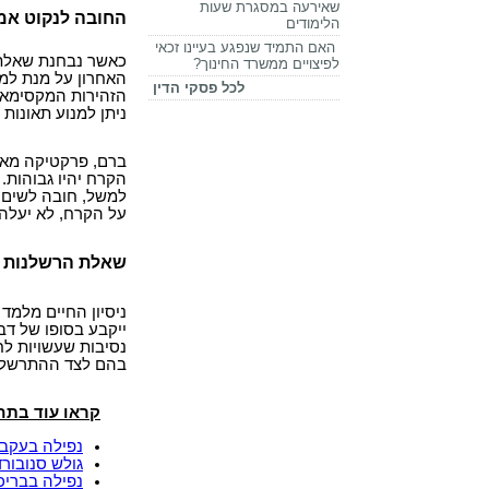
שאירעה במסגרת שעות
החובה לנקוט אמצ
הלימודים
האם התמיד שנפגע בעיינו זכאי
כאשר נבחנת שאלת 
לפיצויים ממשרד החינוך?
האחרון על מנת למ
לכל פסקי הדין
הזהירות המקסימאלי
ניתן למנוע תאונות
ברם, פרקטיקה מאין
הקרח יהיו גבוהות.
למשל, חובה לשים 
על הקרח, לא יעלה 
שאלת הרשלנות 
ניסיון החיים מלמד
ייקבע בסופו של דב
נסיבות שעשויות ל
בהם לצד ההתרשלות
קראו עוד בתח
נפילה בעקבו
גולש סנובורד
נפילה בבריכה