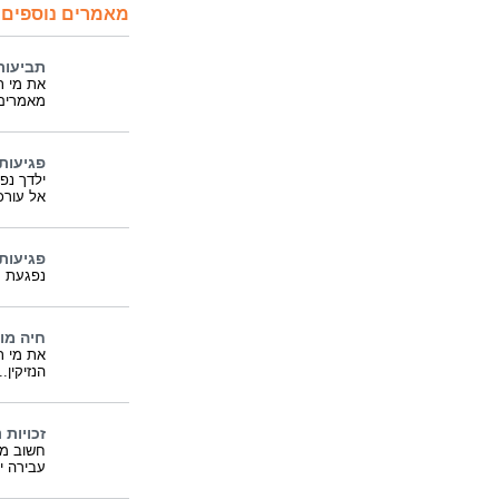
מאמרים נוספים 
תביעות
את מי ת
מאמרים ,
פגיעות
ילדך נפ
אל עורכי
פגיעות
נפגעת ע
חיה מו
את מי ת
הנזיקין..
זכויות 
חשוב מאו
עבירה י