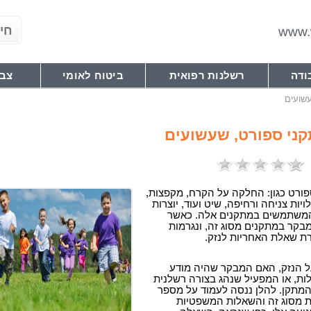
www.w
ודה
רשלנות רפואית
ביטוח לאומי
צבא
שועים
קני ספורט, שעשועים
פורט כגון: החלקה על הקרח, מקפצות,
ויות צניחה ורחיפה, שיט ועוד, יוצרות
 המשתמשים במתקנים אלה. כאשר
קר במתקנים מסוג זה, ונגרמות
רת שאלת האחריות לנזק.
על הנזק, האם המבקר שהיה מודע
ות, או המפעיל שנהג בצורה רשלנית
תקן. להלן ננסה לעמוד על מספר
ת מסוג זה והשאלות המשפטיות