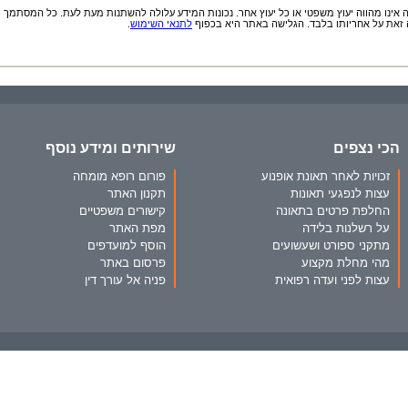
אינו מהווה יעוץ משפטי או כל יעוץ אחר. נכונות המידע עלולה להשתנות מעת לעת. כל המסתמך
זאת על אחריותו בלבד. הגלישה באתר היא בכפוף
לתנאי השימוש
.
הכי נצפים
שירותים ומידע נוסף
זכויות לאחר תאונת אופנוע
פורום רופא מומחה
עצות לנפגעי תאונות
תקנון האתר
החלפת פרטים בתאונה
קישורים משפטיים
על רשלנות בלידה
מפת האתר
מתקני ספורט ושעשועים
הוסף למועדפים
מהי מחלת מקצוע
פרסום באתר
עצות לפני ועדה רפואית
פניה אל עורך דין