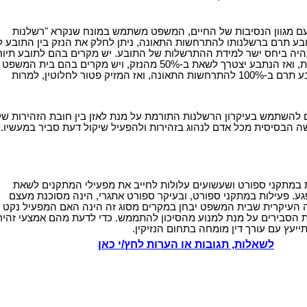
ם מגוון הנסיבות של החיים, המשפט משתמש במונח שנקרא "רשלנות
ע תרם ברשלנותו להתרחשות התאונה, ניתן לחלק את הנזק בין התובע לב
יה ביחס ישר למידת ההתרשלות של התובע. יש מקרים בהם לתובע תיו
50% רשלנות תורמת, ואז הנתבע יצטרך לשאת ב-50% מהנזק, ויש מקרים בהם בית המשפט
יכול לקבוע כי התובע תרם ב-100% להתרחשות התאונה, ואז המזיק פטור לחלוטין, למרות
 להשתמש בעיקרון הרשלנות התורמת על מנת לאזן בין חובת הזהירות של
ה הבסיסית מכל אדם לנהוג בזהירות ולהפעיל שיקול דעת סביר במעשיו.
במתקני ספורט ושעשועים עלולות לחייב את מפעילי המתקנים לשאת
גע. פעילות במתקני ספורט, ובעיקר ספורט אתגרי, הינה מסוכנת מעצם
 העיקרית שבית המשפט יבחן במקרים מסוג זה הינה האם המפעיל נקט
ת הסבירים על מנת למנוע מהסיכון להתממש. כדי לדעת מהם אמצעי זהיר
ייעץ עם עורך דין מומחה בתחום הנזיקין.
לשאלות, תגובות או הערות לחץ/י כאן