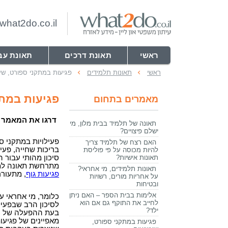
hat2do.co.il
ראשי
תאונת דרכים
תאונת עב
ראשי
תאונות תלמידים
פגיעות במתקני ספורט, שע
פגיעות במת
מאמרים בתחום
דרגו את המאמר
תאונה של תלמיד בבית מלון, מי
ישלם פיצויים?
פעילויות במתקני ס
האם רצח של תלמיד צריך
בריכות שחייה, פעיל
להיות מכוסה על פי פוליסת
תאונות אישיות?
סיכון מהותי עבור
מתרחשת תאונה למב
תאונות תלמידים, מי אחראי?
פגיעות גוף
, מתעור
על אחריות מורים, רשויות
ובטיחות
אלימות בבית הספר – האם ניתן
כלומר, מי אחראי 
לחייב את התוקף גם אם הוא
לסיכון הרב שבפעיל
ילד?
בעת ההפעלה של המ
מאפיינים של פגיעו
פגיעות במתקני ספורט,