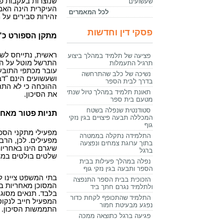
שנוצרות בעקבות פ
שעשועים
העיקרית הינה האם
לכל המאמרים
זהירות סבירים על 
פסקי דין וחדשות
מתקן הספורט כ"
ראשית, נתייחס לש
פציעה של תלמיד במהלך ביצוע
התרשל מוטל על התו
תרגיל התעמלות
עובר מכתפי התובע
נשיכה של כלב שהתרחשה
ושעשועים הינם "ד
בדרך לבית הספר
ההוכחה כי לא התרש
תאונת תלמיד במהלך טיול שנתי
את הסיכון.
מטעם בית ספר
סטודנטית שנפלה בשטח
תניות פטור מאחר
המכללה תבעה פיצויים בגין נזקי
גוף
מפעילי מתקני הס
התלמידה נתקלה בממטרה
מפעילים. לכן, הרב
בתוך ערוגת צמחים ונפצעה
שיגרם הינו באחריו
ברגל
שלטים בולטים במת
נפלה במהלך פעילות בבית
הספר ותבעה בגין נזקי גוף
בתי המשפט ציינו ל
הזכוכית בבית הספר התנפצה
המסוכן מאחריות בא
ולתלמיד נגרם חתך ביד
בלבד. תנאים מסוג 
התלמיד שהתכופף לקחת כדור
המפעיל חייב לנקו
נפגע מבעיטת חמור
התממשות הסיכון.
פגיעה ברגל כתוצאה ממכה