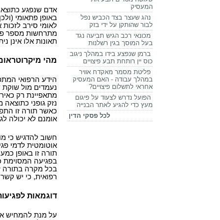
המעסיק
אדם שנפגע כתוצאה 
באופן פתאומי (ולכ
נהג שעצר בצד הכביש נפל
לבור שהותקן על ידי בזק
לאומי סירב לזכות 
מתרחשות מספר פגיע
מכונאי רכב הגיש תביעה נגד
תאונות אלו אינן ני
בעל המוסך בגין רשלנות
ברמן שנפצע בידו במהלך ניגוב
מהי מיקרוטראומ
כוס יין רותחת תבע פיצויים
פליטת מסמר מאקדח אוויר
הידע הרפואי המתפ
במהלך עבודה - האם המעסיק
אחראי לתשלום פיצויים?
נעמדים מול שוקת ש
מתאפיינת רק כאיר
הפועל נדרש לצעוד על פיגום
נזק גופני כתוצאה מ
מעץ כדי להגיע לאתר הבנייה
כאשר תורה זו התפ
לכל פסקי הדין
אומנם לא יכולה לג
חשוב להדגיש כי מו
אוטומטית לדמי פג
תורה זו באופן כמעט
בפגיעה המסוימת כפ
בכל מקרה בתורה זו
רפואית, כי יש קשר
דוגמאות לפגיעות
על מנת להמחיש את