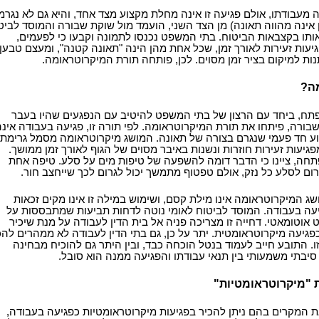
מעבודתו, אולם פגיעה זו אינה מחלת מקצוע מצד אחד, והיא גם לא נגרמ
ן אינה מהווה תאונה) מן הצד השני, הועמד מול שוקת שבורה והמוסד לביט
אותו בקצבאות הביטוח. בתי המשפט נכנסו לתמונה וקבעו כי לפעמים,
ות זעירות לאורך זמן, שכל אחת מהן הינה "תאונה קטנה", ומעצם טבען
תנות למיקום בציר זמן מסוים. לכן, פותחה תורת המיקרוטראומה.
ה?
תח, ביחד עם הרצון של בתי המשפט להיטיב עם הנפגעים שהיו בעבר
בורה, פיתחו את תורת המיקרוטראומה. לפי תורה זו, פגיעה בעבודה אינה
וע חד פעמי שנגרם בצורה של תאונה. המושג מיקרוטראומה מסמל גרימת
פגיעות זעירות חוזרות ונשנות באיבר מסוים של הגוף לאורך זמן ממושך.
תחה, ציינו כי הדבר דומה להשפעה של טיפות מים על סלע. טיפה אחת
רום לסלע כל נזק, אולם טפטוף מתמשך יכול לגרום לכך שייחצב חור.
שג המיקרוטראומה אינו מילת קסם, ושימוש במילה זו אינו מקים זכאות
יעה בעבודה. המוסד לביטוח לאומי נוטה לדחות תביעות שמתבססות על
 אוטומאטי. דחייה זו מצריכה פניה אל בית הדין לעבודה על מנת שיכיר
גיעה מיקרוטראומטית. יתר על כן, גם בתי הדין לעבודה לא ממהרים להכ
. התובע חייב לעמוד בנטל הוכחה כבד, ובין היתר גם להוכיח מבחינה
 סיבתי משמעותי בין תנאי עבודתו והפגיעה ממנה הוא סובל.
 "מיקרוטראומטיות"
 המקרים בהם ניתן להכיר בפגיעות מיקרוטראומטיות כפגיעה בעבודה,