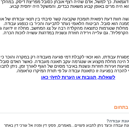
דוגמאות. כך למשל, אדם שהיה רצף אובחן כסובל מפריצת דיסק. במהלך
א היה מרים באופן קבוע משאות כבדים, והמשקל היה יחסית קבוע.
שה חוות דעת רפואית תומכת שקבעה קשר סיבתי בין תנאי עבודתו של אות
ממנה הוא סובל. הביטוח הלאומי נעתר לתביעה והכיר בו כנפגע עבודה.
 מחלות שנגרמות כתוצאה מהקלדה רבה על צג המחשב. מחלה זו ידועה ג
רפלית". גם עלייה וירידה חוזרת ונשנית במדרגות עשויה לזכות הכרה.
גרת עבודתו, הוא זכאי לקבלת דמי פגיעה מעבודה רק במקרה והוכר כי
 הינה מחלת מקצוע או שנגרמה עקב תאונה מעבודה. כאשר האדם סובל
עות זעירות חוזרות ונשנות באיבר מסוים של הגוף לאורך זמן, ניתן לתבו
להכרה בפגיעה זו כתאונת עבודה על פי תורת המיקרו טראומה.
לשאלות, תגובות או הערות לחץ/י כאן
בתחום
ונת עבודה?
ת עבודה וכיצד ניתן לתבוע פיצויים...מאמרים, פסקי דין ופניה אל עורכי דין באתר