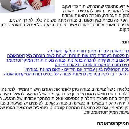
אירוע פתאומי שהתרחש תוך כדי ועקב
צל המעביד. חשוב להדגיש כי תאונה
קום העבודה, מוכרת כתאונת עבודה
הפגיעה נוצרת בגין תאונה בעבודה אינה פשוטה כלל. לאורך השנים,
גדירה תאונת עבודה כתאונה אשר הייתה תוצאה של אירוע פתאומי שניתן
מקום.
ום:
כר כתאונת עבודה מתוך תורת המיקרוטארומה
פלטות בעבודה כתנועות חוזרות ונשנות לשם הוכחת מיקרוטראומה
ל אם בית ופקידה להכרה בתאונות עבודה מכוח תורת המיקרוטראומה
יס תורת המיקרוטראומה - דלקת במרפק
ה הקרפלית בגין עבודה עם הידיים - האם תאונת עבודה?
 להכיר בדלקת במרפק כתאונת עבודה על בסיס תורת המיקרוטראומה
 אירוע של פגיעה בעבודה ניתן לאתר את הגורם הישיר והמיידי לתאונה.
ל להתרחש כתוצאה מגורמי סיכון שכבר קיימים אצל הנפגע, למשל, באירוע
מקרים בהם פורצת מחלה קונסטיטוציונאלית במהלך עבודתו של הנפגע, ה
ן יהיה להכיר בפגיעה זו כפגיעה בעבודה. אולם, לפעמים יש פגיעות בעבו
פן פתאומי, וגם לא כתוצאה ממחלה קונסטיטוציונאלית שנמצאת בגופו של
יעות המיקרוטראומטיות.
המיקרוטראומה