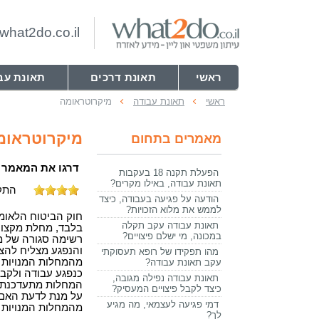
hat2do.co.il
ראשי
תאונת דרכים
תאונת עב
ראשי
תאונת עבודה
מיקרוטראומה
מיקרוטראומ
מאמרים בתחום
דרגו את המאמר
הפעלת תקנה 18 בעקבות
תאונת עבודה, באילו מקרים?
התקבלו 4 דירוגים ב
הודעה על פגיעה בעבודה, כיצד
לממש את מלוא הזכויות?
חוק הביטוח הלאומי
תאונת עבודה עקב תקלה
בלבד, מחלת מקצו
במכונה, מי ישלם פיצויים?
רשימה סגורה של מ
והנפגע מצליח להצ
מהו תפקידו של רופא תעסוקתי
מהמחלות המנויות ב
עקב תאונת עבודה?
כנפגע עבודה ולקבל
תאונת עבודה נפילה מגובה,
המחלות מתעדכנת מ
כיצד לקבל פיצויים המעסיק?
על מנת לדעת האם
דמי פגיעה לעצמאי, מה מגיע
מהמחלות המנויות 
לך?