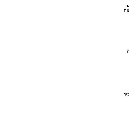
ה
וח
יר