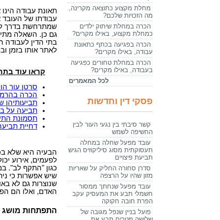
מחלת מקצוע כתוצאה מקרינה,
תאונת עבודה הינו 
מה הזכויות שלכם?
עבודתו של העובד א
הכרה במחלת שיתוק ילדים
שמתרחשת בדרך למ
כמחלת מקצוע, באילו מקרים?
גם כן. השאלה מתי 
בתי הדין לעבודה ה
הכרה בפגיעה בכתף כתאונת
לאתר אותו בזמן וב
עבודה, באילו מקרים?
הכרה במחלת טחורים כפגיעה
בעבודה, באילו מקרים?
קראו עוד בתח
לכל המאמרים
סרטן עור הו
הכרה בהרמת 
פסקי דין וחדשות
תביעותיהן ש
תביעה על בס
תסמונת התעל
קשר סיבתי בין נגעי העור לבין
דחיית תביעה
החשיפה לשמש
עובד מפעל שחלה במחלה
תעסוקתית מסוג סיליקוזיס הגיש
הבעיה היא שלא בכל
תביעת פיצויים
לפעמים, אירוע יכו
כגון "התקף לב". ב
סדרן סחורה החליק על שאריות
שיש אפשרות כי נית
מזון שהיו על הרצפה
שנוצרות גם לא באו
עובד מפעל שנחתך ממסור
האדם, ואלו הם הפג
חשמלי תבע את המעסיק עקב
הפרת חובה חקוקה
התפתחות מושג 
פועל בניין שנפל מגובה של
שלושה מטרים תבע את