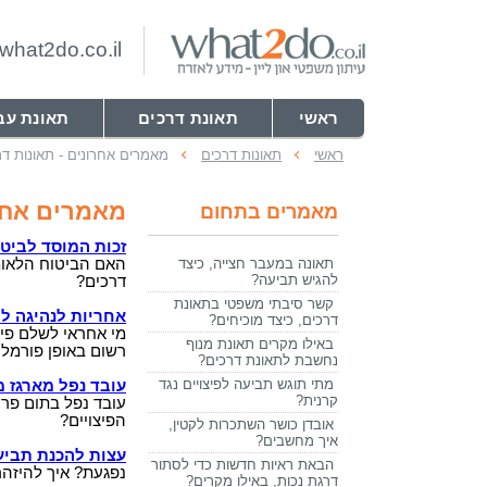
hat2do.co.il
ראשי
תאונת דרכים
תאונת עב
ראשי
תאונות דרכים
מאמרים אחרונים - תאונות דר
מאמרים אחרו
מאמרים בתחום
זכות המוסד לביט
תאונה במעבר חצייה, כיצד
האם הביטוח הלאומי
להגיש תביעה?
דרכים?
קשר סיבתי משפטי בתאונת
אחריות לנהיגה ל
דרכים, כיצד מוכיחים?
מי אחראי לשלם פי
באילו מקרים תאונת מנוף
רשום באופן פורמלי
נחשבת לתאונת דרכים?
מתי תוגש תביעה לפיצויים נגד
עובד נפל מארגז 
קרנית?
עובד נפל בתום פר
הפיצויים?
אובדן כושר השתכרות לקטין,
איך מחשבים?
עצות להכנת תביעת
הבאת ראיות חדשות כדי לסתור
נפגעת? איך להיזהר 
דרגת נכות, באילו מקרים?