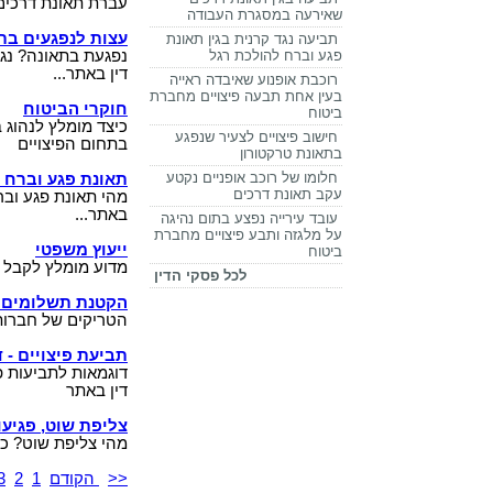
עברת תאונת דרכים?
שאירעה במסגרת העבודה
עצות לנפגעים בת
תביעה נגד קרנית בגין תאונת
פגע וברח להולכת רגל
נפגעת בתאונה? נגר
דין באתר...
רוכבת אופנוע שאיבדה ראייה
בעין אחת תבעה פיצויים מחברת
חוקרי הביטוח
ביטוח
כיצד מומלץ לנהוג 
חישוב פיצויים לצעיר שנפגע
בתחום הפיצויים
בתאונת טרקטורון
חלומו של רוכב אופניים נקטע
תאונת פגע וברח -
עקב תאונת דרכים
מהי תאונת פגע ובר
באתר...
עובד עירייה נפצע בתום נהיגה
על מלגזה ותבע פיצויים מחברת
ייעוץ משפטי
ביטוח
מדוע מומלץ לקבל י
לכל פסקי הדין
הקטנת תשלומים בג
הטריקים של חברות 
תביעת פיצויים - 
דוגמאות לתביעות פי
דין באתר
צליפת שוט, פגיעו
מהי צליפת שוט? כ
<<
הקודם
1
2
3