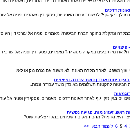
 נפגעת? מי זכאי לפיצויים לאחר תאונת דרכים...הסברים, מאמרים ועוד..
אונות דרכים
מו לך נזקי גוף? לרשותך עצות משפטיות, פסקי דין מאמרים ופניה אל עור
במקרה ונתקלת בחוקר חברת הביטוח? מאמרים ופניה אל עורכי דין העוסק
 פיצויים
ח? את מי תובעים במקרה מסוג זה? מאמרים, פסקי דין ופניה אל עורכי דין
יעוץ משפטי לאחר מקרה תאונה ולא משנה אם נגרם נזק או לא?
ין ביטוח אובדן כושר עבודה ופיצויים
הביטוח להקטנת תשלומים באובדן כושר עבודה ונכות...
דוגמאות
צויים בגין נזקי גוף לאחר תאונות דרכים, מאמרים, פסקי דין ופניה אל עורכ
ת ראש, זעזוע מוח, פגיעה נפשית
יצד היא נגרמת? מהם הנזקים השכיחים במקרי צליפת שוט?
4
5
6
לעמוד הבא
>>