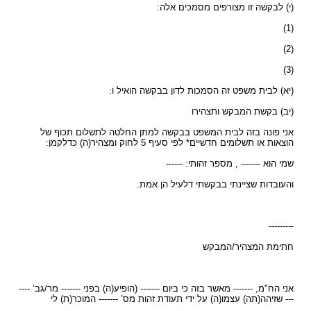
(י) לבקשה זו מצורפים מסמכים אלה:
(1)
(2)
(3)
(יא) לבית משפט זה הסמכות לדון בבקשה הואיל ו:
(יב) בקשת המבקש ותצהירו
אני פונה בזה לבית המשפט בבקשה למתן החלטה לתשלום תכוף של
הוצאות או תשלומים חדשיים* לפי סעיף 5 לחוק ומצהיר(ה) כדלקמן:
שמי הוא ------- , מספר זהותי: ------
והעובדות שציינתי בבקשתי דלעיל הן אמת.
---------
חתימת המצהיר/המבקש
אני הח"מ, ------- מאשר בזה כי ביום ------- (הופיע(ה) בפני ------- מר/גב’ ----
--- שזיהה(תה) עצמו(ה) על ידי תעודת זהות מס’ ------- המוכר(ת) לי