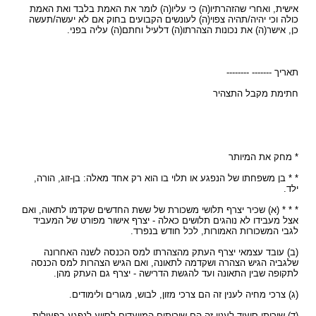
אישית, ואחרי שהזהרתיו(ה) כי עליו(ה) לומר את האמת בלבד ואת האמת
כולה וכי יהיה/תהיה צפוי(ה) לעונשים הקבועים בחוק אם לא יעשה/תעשה
כן, אישר(ה) את נכונות הצהרתו(ה) דלעיל וחתם(ה) עליה בפני.
תאריך ------- --------
חתימת מקבל התצהיר
* מחק את המיותר
* * בן משפחתו של הנפגע או תלוי בו הוא רק אחד מאלה: בן-זוג, הורה,
ילד.
* * * (א) שכיר יצרף תלושי משכורת של ששת החדשים שקדמו לתאוה, ואם
אצל מעבידו לא נוהגים תלושים כאלה - יצרף אישור מפורט של המעביד
לגבי המשכורות האמורות, לכל חודש בנפרד.
(ב) עובד עצמאי יצרף העתק מהצהרתו למס הכנסה לשנה האחרונה
שלגביה הגיש הצהרה ושקדמה לתאונה, ואם הגיש הצהרות למס הכנסה
לתקופה שבין התאונה ועד להגשת הדרישה - יצרף גם העתק מהן.
(ג) צרכי מחיה לענין זה הם צרכי מזון, לבוש, מגורים ולימודים.
(ד) שירותי סיעוד לענין זה הם שירותים המיועדים לסייע לנפגע בפעולות