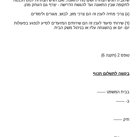
שלגביה הגיש הצהרה ושקדמה לתאונה, ואם הגיש הצהרות למס הכנסה
לתקופה שבין התאונה ועד להגשת הדרישה - יצרף גם העתק מהן.
(ג) צרכי מחיה לענין זה הם צרכי מזון, לבוש, מגורים ולימודים.
(ד) שירותי סיעוד לענין זה הם שירותים המיועדים לסייע לנפגע בפעולות
יום- יום או בהשגחה עליו או בניהול משק הבית.
טופס 2 (תקנה 6)
בקשה לתשלום תכוף
בבית המשפט -------
ב- -------
תיק -------