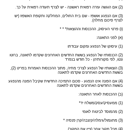
(2) אם הוגשה עזרה רפואית ראשונה - יש לצרף תעודה רפואית על כך.
(3) אם הנפגע אושפז - שם בית החולים, המחלקה ותקופת האשפוז (יש
לצרף סיכום מחלה).
(ו) פרטי העיסוק, ההכנסות וההוצאות* * *
(א) לפני התאונה:
(1) עיסוקו של הנפגע ומקום עבודתו
(2) הכנסותיו של הנפגע בששת החדשים האחרונים שקדמו לתאונה, ברוטו
ונטו, לפי מקורותיהן - כל חודש בנפרד
(3) הוצאותיו של הנפגע לצרכי מחיה, מתוך ההכנסות האמרות בפריט (2),
בששת החדשים האחרונים שקדמו לתאונה
(4) אם הפונה אינו הנפגע - סכום התמיכה החדשית שקיבל הפונה מהנפגע
בששת החודשים האחרונים שקדמו לתאונה
(ב) ההכנסות לאחר התאונה:
(1) ממעסיק/עסק/משלח יד*
(2) מהמוסד לביטוח לאומי
(3) מתגמול/גימלה/קיצבה/קרן פנסיה *
(4) מכל מקור אחר (ציין את המקור)