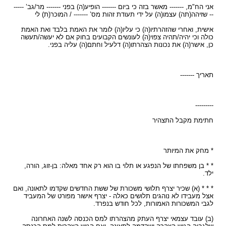
אני הח"מ, ------- מאשר בזה כי ביום ------- הופיע(ה) בפני ------- מר/גב’ -----
-- שזיהה(תה) עצמו(ה) על ידי תעודת זהות מס’ ------- / המוכר(ת) לי
אישית, ואחרי שהזהרתיו(ה) כי עליו(ה) לומר את האמת בלבד ואת האמת
כולה וכי יהיה/תהיה צפוי(ה) לעונשים הקבועים בחוק אם לא יעשה/תעשה
כן, אישר(ה) את נכונות הצהרתו(ה) דלעיל וחתם(ה) עליה בפני.
תאריך -------
---------
חתימת מקבל התצהיר
* מחק את המיותר
* * בן משפחתו של הנפגע או תלוי בו הוא רק אחד מאלה: בן-זוג, הורה,
ילד.
* * * (א) שכיר יצרף תלושי משכורת של ששת החדשים שקדמו לתאונה, ואם
אצל מעבידו לא נוהגים תלושים כאלה - יצרף אישור מפורט של המעביד
לגבי המשכורות האמורות, לכל חודש בנפרד.
(ב) עובד עצמאי יצרף העתק מהצהרתו למס הכנסה לשנה האחרונה