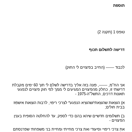
תוספת
טופס 1 (תקנה 2)
דרישה לתשלום תכוף
לכבוד ------- (החייב בפיצויים לי החוק)
אני הח"מ, -------, פונה בזה אליך בדרישה לשלם לי תוך 60 ימים מקבלת
דרישתי זו, כחלק מהפיצויים המגיעים לי ממך לפי חוק פיצויים לנפגעי
תאונות דרכים, התשל"ה-1975 -
א) הוצאות שהוצאתי/שהוציא הנפגע* לצרכי ריפוי, לרבות הוצאות אישפוז
בבית חולים;
ב) תשלומים חדשיים שיהא בהם כדי לספק, עד להחלטה הסופית בענין
הפיצויים -
את צרכי ריפויי וסיעודי ואת צרכי מחייתי ומחיית בני משפחתי שפרנסתם