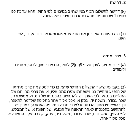
2. דרישה
(א) דרישה לתשלום תכוף ממי שחייב בפיצויים לפי החוק, תהא ערוכה לפי
טופס 1 שבתוספת ותהא נתמכת בתצהירו של הפונה.
(ב) היה הפונה חסוי - יתן את התצהיר אפוטרופסו או ידידו הקרוב, לפי
הענין.
3. צרכי מחיה
(א) צרכי מחיה, לענין סעיף 5(ב)(2) לחוק, הם צרכי מזון, לבוש, מגורים
ולימודים.
(ב) בקביעת שיעור התשלום החדשי שיהא בו כדי לספק את צרכי מחייתו
של הנפגע ומחיית בני משפחתו שפרנסתם עליו, או את צרכי מחייתם של
התלויים בנפגע, לפי הענין, יש להתחשב בהכנסתו של הנפגע ממשכורת,
שכר עבודה, משלח יד, עסק או מכל מקור אחר בתקופה שקדמה לתאונה,
וכן בהוצאותיו מתוך הכנסה זו לצרכי מחיה בתקופה האמורה; כמו כן יש
להתחשב בהכנסתו לאחר התאונה של הנפגע, של הפונה או של המבקש,
לפי הענין, ממשכורת, שכר עבודה, משלח יד, עסק, קיצבה עקב התאונה או
מכל מקור אחר.