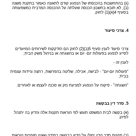
(ג) בהתחשבות בהכנסתו של הנפגע קודם לתאונה כאמור בתקנת משנה
(ב), לא תובא בחשבון הכנסה שעלתה על ההכנסה המרבית כמשמעותה
בסעיף 4(א)(1) לחוק.
4. צרכי סיעוד
צרכי סיעוד לענין סעיף 5(ב)(2) לחוק הם הזדקקות לשירותים המיועדים
לסייע לנפגע בפעולות יום- יום או בהשגחה או בניהול משק הבית;
לענין זה -
"פעולות יום-יום" - לבישה, אכילה, שליטה בהפרשות, רחצה וניידות עצמית
בבית;
"השגחה" - פיקוח על הנפגע למניעת נזק או סכנה לעצמו או לאחרים.
5. סדר דין בבקשה
(א) בקשה לבית המשפט תוגש לפי הוראות תקנות אלה והדיון בה יתנהל
לפיהן.
(ב) תקנות סדר הדין יחולו על הדיון בבקשה במידה שאינן סותרות הוראות