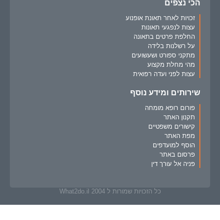
הכי נצפים
זכויות לאחר תאונת אופנוע
עצות לנפגעי תאונות
החלפת פרטים בתאונה
על רשלנות בלידה
מתקני ספורט ושעשועים
מהי מחלת מקצוע
עצות לפני ועדה רפואית
שירותים ומידע נוסף
פורום רופא מומחה
תקנון האתר
קישורים משפטיים
מפת האתר
הוסף למועדפים
פרסום באתר
פניה אל עורך דין
כל הזכויות שמורות ל What2do.il 2004