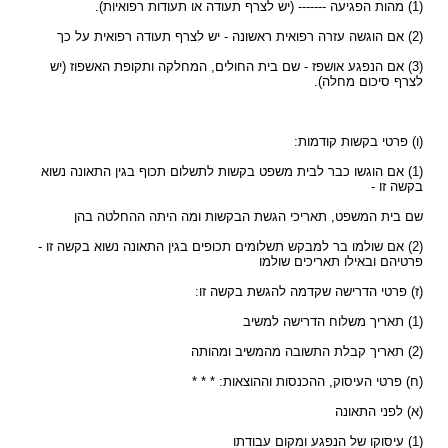
(1) מהות הפגיעה ------- (יש לצרף תעודה או תעודות רפואיות).
(2) אם הוגשה עזרה רפואית ראשונה - יש לצרף תעודה רפואית על כך
(3) אם הנפגע אושפז - שם בית החולים, המחלקה ותקופת האשפוז (יש
לצרף סיכום מחלה).
(ו) פרטי בקשות קודמות:
(1) אם הוגשו כבר לבית משפט בקשות לתשלום תכוף בגין התאונה נשוא
בקשה זו -
שם בית המשפט, תאריכי הגשת הבקשות ומה היתה ההחלטה בהן
(2) אם שולמו בר למבקש תשלומים תכופים בגין התאונה נשוא בקשה זו -
פרטיהם ובאילו תאריכים שולמו
(ז) פרטי הדרישה שקדמה להגשת בקשה זו:
(1) תאריך משלוח הדרישה למשיב
(2) תאריך קבלת התשובה מהמשיב ומהותה
(ח) פרטי העיסוק, ההכנסות וההוצאות: * * *
(א) לפני התאונה
(1) עיסוקו של הנפגע ומקום עבודתו