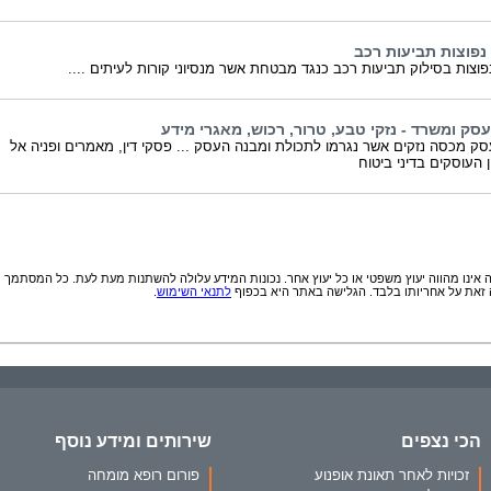
 נפוצות תביעות רכב
נפוצות בסילוק תביעות רכב כנגד מבטחת אשר מנסיוני קורות לעיתים ....
עסק ומשרד - נזקי טבע, טרור, רכוש, מאגרי מידע
סק מכסה נזקים אשר נגרמו לתכולת ומבנה העסק ... פסקי דין, מאמרים ופניה אל
ן העוסקים בדיני ביטוח
אינו מהווה יעוץ משפטי או כל יעוץ אחר. נכונות המידע עלולה להשתנות מעת לעת. כל המסתמך
זאת על אחריותו בלבד. הגלישה באתר היא בכפוף
לתנאי השימוש
.
הכי נצפים
שירותים ומידע נוסף
זכויות לאחר תאונת אופנוע
פורום רופא מומחה