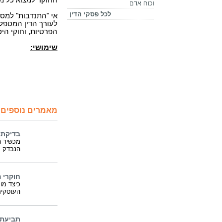
החוקר למצוא כל מי
וכוח אדם
לכל פסקי הדין
אי "התנדבות" למסיר
לעורך הדין המטפל
הפרטיות, וחוקי היס
שימושי:
מאמרים נוספים 
בדיקת 
מכשיר ה
הנבדק
חוקרי 
כיצד מו
העוסקים
תביעת ק