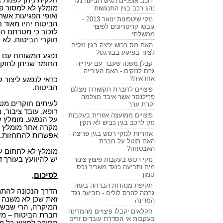
חלקית ניתן לפנות 
רוכב אופניים הגיש תביעה נגד
מומלץ לא למסור פר
נהג רכב בגין התנגשות
ואופי הפגיעות אשר
נזקי שיטפונות ינואר 2013 -
הביטוח יהיו מאוד נ
גובשו קריטריונים לפיצוי
לזכור כי מטרתם הפ
ממשלתי
חוקרי הביטוח, לא 
האם מס רכוש יפצה בגין נזקים
לציוד בפיגוע בבורגס?
נפגע המשוחח עם חו
קבלן משנה שעבד עם עירייה
החומר שניתן לחוק
גרם לנזקים - האם העירייה
אחראית?
כדאי לנפגע ליצור 
הביטוח.
פיצויים לחברת תקשורת מצלם
פרילנסר אשר איבד מצלמה
לעיתים חוקרים מטע
יקרת ערך
רופא, עובד ציבור, 
פיצויים ממועצה אזורית בעקבות
על הנפגע. מומלץ 
נזק לרכב בגין כביש לא תקין
מקרה אחר מומלץ שו
אחריות לנזקי רכוש בגין פריצה -
אפשרות להתחזות.
האם תוטל על חברת
האבטחה?
מומלץ לא לחתום ע
יש להיוועץ בעורך 
נזקי רכוש בעקבות פיצוץ צינור
מים ותביעה כנגד משכיר נכס
סמוך
לסיכום,
תקיפת מנהרות הברחה בעזה
הדרך הנכונה להתמו
גרמה להרס לולים - תביעה נגד
זאת שכן לא משנה מ
המדינה
המיקרה, הרי שבשו
חקלאים יקבלו פיצויים מהמדינה
חברת הביטוח – מע
בעקבות אי הסדרת עובדים זרים