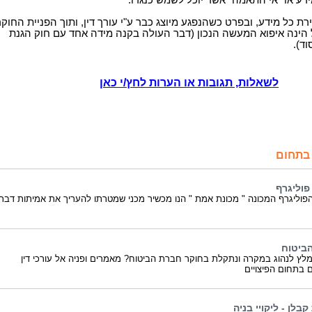
דע או "אי התאמה" אשר יוכל לשמש כנגדו.
ת כל מידע, ובפרט כשהנפגע מיוצג כבר ע"י עורך דין, ותוך הפניית החוקר
 הינה איפוא המעשה הנכון (דבר העולה בקנה מידה אחד עם חוק הגנת
וד).
לשאלות, תגובות או הערות לחץ/י כאן
בתחום
פוליגרף
פוליגרף המכונה " מכונת אמת " הנו מכשיר מכני שמטרתו להעריך את אמיתות דברי
הביטוח
מלץ לנהוג במקרה ונתקלת בחוקר חברת הביטוח? מאמרים ופניה אל עורכי דין
 בתחום הפיצויים
בלן - ליקויי בניה