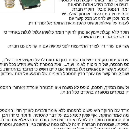
אל עורכי הדין באתר לקבלת מידע נוסף:
טים או לנדב מידע אודות התאונה
 מהן הנפגע סובל. חוקרי חברת
חמדים ויבטיחו לעזור ולתמוך אולם יש
וכה ולכן יש להמנע מכל קשר עם
לענות על שאלות ופשוט להפנות את החוקר אל עורך הדין.
קר ללא קבלת ייעוץ או נותן לחוקר חומר כלשהו עלול לגלות בעתיד כי
ר משמש נגדו בבית המשפט
קשר עם עורך דין לצורך התייעצות לפני פגישה עם חוקר מטעם חברת
ם הביטוח נוקטים בשיטות שונות כגון התחזות לבעל מקצוע אחר- עו"ד,
מס הכנסה, שליח ביטוח לאומי ועוד..., זאת במטרה להשיג מידע ככל הניתן
להמנע מקשר עם אנשים אלו במיוחד אם קיים חשש כי מדובר בהתחזות. ב
ב ליצור קשר עם עורך הדין המטפל בעיניינו של הנפגע על מנת שיבדוק
ל שום מסמך, הסכם, טופס לא משנה איזו הבטחה עומדת מאחורי המסמך
דין במקרים מסוג זה בהקדם ככל הניתן.
דד עם החוקר היא פשוט להפנותו ללא אומר ודברים לעורך הדין המטפל.
ה יאמר החוקר, ואף שאין לנפגע בפועל דבר להסתיר, וחזקה כי זהו אכן
רה התחתונה חוקר זה לעולם איננו רוצה את טובת הנפגע אלא את טובת
סיקתו, שמטרתה הברורה הינה לשלם כמה שפחות בגין התאונה, ומטרת