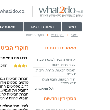
hat2do.co.il
ראשי
תאונת דרכים
תאונת עב
ראשי
נזקי רכוש
חוקרי הביטוח
חוקרי הביטו
מאמרים בתחום
דרגו את המאמר
אחריות מעביד למעשה עובדו
על חקירות וביטוח
התקבלו 2 דירוגים בציון 
תגמולי הביטוח, מרמה, ריבית,
מועדים
חברות הביטוח נעזר
חוזה הביטוח, חובת הגילוי,
פרטים נוספים אודו
מידע משפטי
לרוב מקליטים החו
לכל המאמרים
להוביל את הנפגע בד
חברת הביטוח להשת
פסקי דין וחדשות
הנפגע להיות עירני.
להלן מס’ המלצות