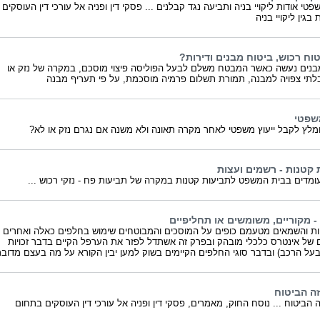
טי אודות ליקויי בניה ותביעה נגד קבלנים ... פסקי דין ופניה אל עורכי דין העוסקים
בגין ליקויי בניה
וח רכוש, ביטוח מבנים ודירות?
בנים נעשה כאשר המבטח משלם לבעל הפוליסה פיצוי מוסכם, במקרה של נזק או
לתי צפויה למבנה, תמורת תשלום פרמיה מוסכמת, על פי תעריף מבנה
משפטי
מלץ לקבל ייעוץ משפטי לאחר מקרה תאונה ולא משנה אם נגרם נזק או לא?
 קטנות - רשמים ועצות
ומדים בבית המשפט לתביעות קטנות במקרה של תביעות פח - נזקי רכוש ...
- מקוריים, משומשים או תחליפיים
 והשמאים מטעמם כופים על המוסכים והמבוטחים שימוש בחלפים כאלה ואחרים
של אינטרס כלכלי מובהק ובפרק זה אשתדל לפזר את הערפל הקיים בדבר זכויות
בעל הרכב) ובדבר סוגי החלפים הקיימים בשוק למען יבין הקורא על מה בעצם מדוב
זה הביטוח
 הביטוח ... נוסח החוק, מאמרים, פסקי דין ופניה אל עורכי דין העוסקים בתחום