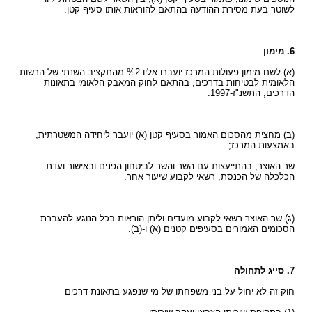
לשוטר בעת מסירת ההודעה בהתאם להוראות אותו סעיף קטן.
6. מימון
(א) לשם מימון פעולות המרכז יועברו אליו %2 מהתקציב השנתי של הרשות
הלאומית לבטיחות בדרכים, בהתאם לחוק המאבק הלאומי בתאונות
הדרכים, התשנ"ז-1997.
(ב) מחצית מהסכום האמור בסעיף קטן (א) יועבר ליחידה המשטרתית,
באמצעות המרכז;
שר האוצר, בהתייעצות עם השר והשר לביטחון הפנים ובאישור ועדת
הכלכלה של הכנסת, רשאי לקבוע שיעור אחר.
(ג) שר האוצר רשאי לקבוע מועדים וליתן הוראות בכל הנוגע להעברת
הסכומים האמורים בסעיפים קטנים (א) ו-(ב).
7. סייג לתחולה
חוק זה לא יחול על בני משפחתו של מי שנפגע בתאונת דרכים -