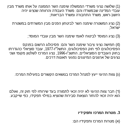
(1) שלושה נציגי משרדי הממשלה שימנה השר הממונה על אותו משרד מבין
עובדי המדינה שבמשרדו והם: משרד העבודה והרווחה שנציגו יהיה
היושב-ראש, משרד התחבורה ומשרד הבריאות;
(2) נציג המשטרה שימנה השר לביטחון הפנים מבין המשרתים במשטרת
ישראל;
(3) נציג המוסד לביטוח לאומי שימנה השר מבין עובדי המוסד;
(4) חמישה נציגי ציבור שימנה השר והם: פסיכולוג הרשום בפנקס
הפסיכולוגים לפי חוק הפסיכולוגים, התשל"ז-1977, עובד סוציאלי כהגדרתו
בחוק העובדים הסוציאליים, התשנ"ו-1996, נציג המרכז לשלטון מקומי ושני
נציגים של ארגונים המייצגים נפגעי תאונות דרכים.
(ג) צוות ההיגוי ייעץ למנהל המרכז בנושאים הקשורים בפעילות המרכז.
(ד) חבר צוות ההיגוי לא יהיה זכאי לתמורה בעד שירותיו לפי חוק זה, ואולם
הוא יהיה זכאי להחזר הוצאות סבירות שהוציא במילוי תפקידו, כפי שייקבע.
3. מטרות המרכז ותפקידיו
(א) מטרות המרכז ותפקידיו הם: