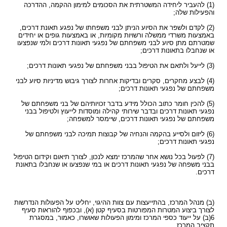
(1) להעביר ליחידה המשטרתית את הסכומים למימון ההקמה, ההדרכה
והפעילות שלה;
(2) לקדם ולשפר את הסיוע הניתן לבני משפחתו של נפגע תאונת דרכים,
באמצעות משרדי ממשלה ורשויות מקומיות, או באמצעות גופים או יחידים
שמטרתם מתן סיוע לבני משפחתם של נפגעי תאונות דרכים ולמי שנפצעו
או שנחבלו בתאונות דרכים;
(3) לייעל ולתאם את הטיפול בבני משפחתם של נפגעי תאונות דרכים;
(4) לבצע מחקרים, סקרים ובדיקות אחרות לצורך גיבוש מדיניות סיוע לבני
משפחתם של נפגעי תאונות דרכים;
(5) להכין חומר כתוב הכולל מידע בדבר זכויותיהם של בני משפחתם של
נפגעי תאונות דרכים ובדבר שירותי קהילה ומוסדות לייעוץ ולטיפול בבני
משפחתם של נפגעי תאונות דרכים, שיימסר למשפחה;
(6) ליזום ולסייע בהקמה והנחיה של קבוצות תמיכה לבני משפחתם של
נפגעי תאונות דרכים;
(7) לפעול בכל נושא אחר שהמרכז ימצא לנכון, לצורך תיאום וקידום הטיפול
בבני משפחה של נפגעי תאונות דרכים או במי שנפצעו או שנחבלו בתאונת
דרכים.
(ב) מנהל המרכז, בהתייעצות עם צוות ההיגוי, יחליט על הפעולות הנדרשות
לצורך ביצוע המטרות המפורטות בסעיף קטן (א), ובכפוף להוראות סעיף
6(ב) על ייעוד כספי המרכז ומימון הפעולות שאושרו, כאמור, במסגרת
תקציב המרכז.