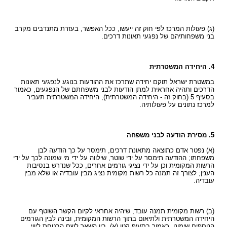
(ג) פעולות המרכז לפי חוק זה ייעשו, ככל האפשר, בעזרת מתנדבים מקרב
בני משפחותיהם של נפגעי תאונות דרכים.
4. היחידה המשטרתית
במשטרת ישראל תוקם יחידה שתרכז את ההודעות בנוגע לנפגעי תאונות
הדרכים ותהיה אחראית למתן הודעות לבני משפחתם של הנפגעים, כאמור
בסעיף 5 (בחוק זה - היחידה המשטרתית); היחידה המשטרתית תעביר
למרכז נתונים על פעולותיה.
5. מסירת הודעה לבני משפחה
(א) נפטר אדם כתוצאה מתאונת דרכים, תימסר על כך הודעה לבן
משפחתו; ההודעה תימסר על ידי שוטר, שילווה על ידי מי שמונה לכך על ידי
הרשות המקומית וכן על ידי נציגי גורמים אחרים, ככל שנדרש בנסיבות
הענין; לצורך זה תמנה כל רשות מקומית נציג מבין עובדיה או שלא מבין
עובדיה.
(ב) רשות מקומית תמנה עובד, שיהיה אחראי לקיום הקשר השוטף עם
היחידה המשטרתית ולתיאום בתוך הרשות המקומית, ובינה לבין הגורמים
הנוספים שימונו, כאמור בסעיף קטן (א), בין השאר לשם הבטחת ליווי