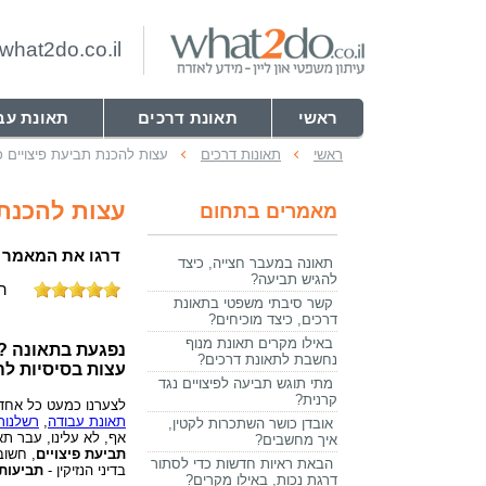
hat2do.co.il
ראשי
תאונת דרכים
תאונת עב
ראשי
תאונות דרכים
עצות להכנת תביעת פיצויים כול
עצות להכנת ת
מאמרים בתחום
דרגו את המאמר
תאונה במעבר חצייה, כיצד
להגיש תביעה?
התקבלו
קשר סיבתי משפטי בתאונת
דרכים, כיצד מוכיחים?
באילו מקרים תאונת מנוף
נפגעת בתאונה ? 
נחשבת לתאונת דרכים?
עצות בסיסיות להכ
מתי תוגש תביעה לפיצויים נגד
קרנית?
לצערנו כמעט כל אחד 
תאונת עבודה
,
רשלנות
אובדן כושר השתכרות לקטין,
אף, לא עלינו, עבר תא
איך מחשבים?
תביעת פיצויים
, חשוב
הבאת ראיות חדשות כדי לסתור
בדיני הנזיקין -
תביעות 
דרגת נכות, באילו מקרים?