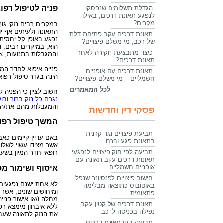
פניה לטיפול רפוא
הגדלת תשלומים שנפסקו
לנפגע תאונת דרכים, באילו
מקרים?
במקרים רבים נזקי גו
התאונה ולעיתים אף י
תאונת דרכים עקב פתיחת דלת
נפגע באופן קל יחסית, 
של רכב, מי משלם פיצויים?
הוא, במיקרים רבים, ו
כיצד מתבצעת חקירה לאחר
והמגבלות בתנועות, צ
תאונת דרכים?
פנייה איפוא לחדר המ
תאונת דרכים עם אופניים
הינה בגדר טיפול רפואי
חשמליים – מי משלם פיצויים?
לכל המאמרים
חשוב לציין כי הפניה 
נגרם כל נזק ברור ובול
והמגבלות מהם את/ה ס
פסקי דין וחדשות
המשך טיפול רפוא
תביעת פיצויים נגד קרנית
באם עדיין קיימים כאב
בתאונת פגע וברח
אשר מצידו עשוי לשלוח
תביעה לפי חוק פיצויים לנפגעי
רופאי חדר המיון בשע
תאונות דרכים עקב תאונה עם
אופניים חשמליים
איסוף ושימור מס
חישוב פיצויים לפנסיונר שנפל
לא אחת ישנם נפגעים 
באוטובוס כתוצאה מבלימה
ומיחושים שונים, אשר
פתאומית
מחלה ו/או אישור פניי
תאונת דרכים של קטין עקב
ללא איבחון מימצא רפ
נפילה בכניסה לרכב
את הנזק לתאונה שעברו
תביעה בגין תאונת דרכים