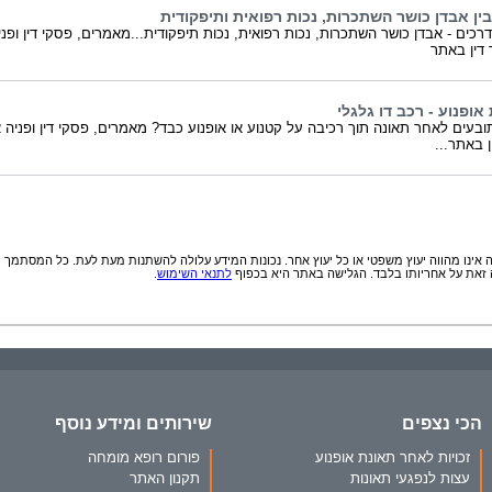
ין אבדן כושר השתכרות, נכות רפואית ותיפקודית
דרכים - אבדן כושר השתכרות, נכות רפואית, נכות תיפקודית...מאמרים, פסקי דין ופני
 דין באתר
אופנוע - רכב דו גלגלי
ובעים לאחר תאונה תוך רכיבה על קטנוע או אופנוע כבד? מאמרים, פסקי דין ופניה 
ן באתר...
אינו מהווה יעוץ משפטי או כל יעוץ אחר. נכונות המידע עלולה להשתנות מעת לעת. כל המסתמך
זאת על אחריותו בלבד. הגלישה באתר היא בכפוף
לתנאי השימוש
.
הכי נצפים
שירותים ומידע נוסף
זכויות לאחר תאונת אופנוע
פורום רופא מומחה
עצות לנפגעי תאונות
תקנון האתר