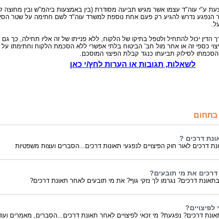
ת ע"י עוה"ד עצמו אשר מגיש תביעה מסודרת (בין באמצעות ביהמ"ש ובין מחוצה לו
 הנפגע נדרש להגיע רק פעם אחת נוספת למשרד עוה"ד לשם חתימה על שטר הסיל
ל.
רך הדין יכול להתחיל ולטפל בתיקו של הלקוח, ללא פנייתו של זה אליו תחילה, כך גם
יצוי כספי זה או אחר מול חב’ הביטוח בלתי אפשרי ללא הסכמת הלקוח וחתימתו על
סכמתו לסילוק תביעתו כנגד קבלת הפיצוי המוסכם.
לשאלות, תגובות או הערות לחץ/י כאן
בתחום
ונת דרכים ?
נת דרכים לאור חוק הפיצויים לנפגעי תאונות דרכים...הסברים ועצות משפטיות
דרכים את מי תובעים?
תאונת דרכים? נגרמו לך נזקי גוף? את מי תובעים לאחר תאונת דרכים?
 לפיצויים?
ונת דרכים? נפגעת? מי זכאי לפיצויים לאחר תאונת דרכים...הסברים, מאמרים ועוד