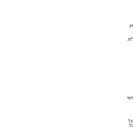
ק
ים,
צוי
בל
ל