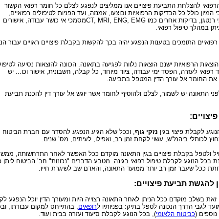
פואי להצלחת התביעת פיצויים אנו ממליצים לנפגע לצלם כל חומר רפואי הקשור
מיון כולל כל הבדיקות הרפואיות ובוצעו, אמנזה, ועד הפניות לטיפולים רפואיים,
מרשמי תרופות, צילומי רנטגן, בדיקות אחרים כמו CT, MRI, ENG, EMGמסמכי אי כושר עבודה, אישורים
תן במהלך טיפול רפואי.
רפואיים התומכים בטענות הנפגע יהיה בכך להקשות בקבלת פיצויים ראויים עבור הנז
הוצאות הרפואיות ישנם הוצאות נלוות לפגיעה בתאונה. הכוונה להוצאות נסיעה לטיפול
ד רפואי לעזרה, הפסד ימי עבודה, ציוד מיוחד, כל קבלה, חשבונית, אישור וכו... יש
 את החומר אל עורך הדין המטפל בתביעה.
ני התאונה יש לשמור, לצלם ולהוסיף לחומר אשר יוגש אל עורך דין להכנת תביעת
יצויים:
וגע לקבלת פיצוי בגין
נזקי גוף
, וככל שלא הגיע הנפגע להסדר עם חברת הביטוח
 לכותלי ביהמ"ש, עשוי לקחת זמן רב, ואפילו, לעיתים, מס’ שנים.
ל ולטפל בקבלת פיצויים בגין התאונה מוקדם ככל האפשר לאחר התרחשותה, ממש
בכל הנוגע לקבלת טיפול רפואי בגינה. מטבע הדברים "נכונות" חב’ הביטוח ליתן פי
חתת ככל שעבר זמן רב יותר ממועד התאונה, והאדם שב לשיגרת חייו.
ן להגשת תביעת פיצויים:
 זאת בשלב מוקדם ככל הניתן לאחר התאונה רצוייה היות ומעורך הדין יוכל הנפגע לק
ועד לגבי הדרך הנכונה לטפל בתיק: בפניותיו ל
רופאים
, בהתייחס למקום עבודתו, ובכ
נוספים (
כביטוח הלאומי
), בכל הנוגע לקבלת סיעוד ועזרה בבית ועוד.