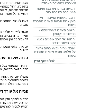
עקב חשיבות החומר הר
שאירעה במסגרת העבודה
בתאונה, החל ממסמכי ה
תביעה נגד קרנית בגין תאונת
פגע וברח להולכת רגל
רפואיים וכל מסמך שני
רוכבת אופנוע שאיבדה ראייה
באם לא יהיו מסמכים 
בעין אחת תבעה פיצויים מחברת
שנגרם.
ביטוח
חישוב פיצויים לצעיר שנפגע
חשוב לציין כי מלבד ה
בתאונת טרקטורון
חנייה, עזרה בבית, ציו
חלומו של רוכב אופניים נקטע
להעביר כל זמן מסוים
עקב תאונת דרכים
גם את
תלושי השכר
לפ
עובד עירייה נפצע בתום נהיגה
פיצויים.
על מלגזה ותבע פיצויים מחברת
ביטוח
הכנה של תביעת פ
לכל פסקי הדין
ההליך המשפטי בכל הנ
טרם הגשת תביעה, מחוץ
מומלץ עם זאת להתחי
בדומה להמלצה הניתנת 
כספי גבוה הולכת ופו
פנייה אל עורך די
הפנייה לעורך הדין עם
הדרכה וייעוץ מבעוד מ
הנוגע לפנייה לגורמים 