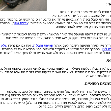
י:
ף נוטים להתגבש לאחר שנה מיום קרות
ותר. על הנפגע בתאונה לדעת כי גם אם הוא
ואין הוא סובל באותו הרגע באופן מיוחד, אין כל בטחון כי כך ירגיש גם בהמשך. נהפו
במיוחד במיקרים של פגיעות בגב ובצוואר (כבפגיעה הנקראת "
צליפת שוט
"), הכאבים
צים ומופיעים רק מס’ ימים לאחר התאונה.
יון, או לפחות לרופא המטפל
מיד
לאחר התאונה (עדיפות ברורה לאפשרות הראשונה),
 מינימלי שהנפגע חייב ונזקק לו, יהא מצבו הרפואי, עפ"י הרגשתו הוא, אשר יהא.
לחדר מיון לאחר התאונה חשובה לשם איתור
פגיעות וחבלות
, זאת גם אם נראה
שלא
ט לעין
. במהלך הטיפול הרפואי יש להקפיד ולהעלות בפני הרופאים את כל הכאבים
ובל גם אם אלה נראים ככאבים קלים ולא משמעותיים וכי לדעתך הכאב " יעבור מ
י:
ים ו/או מגבלות כלשהן מומלץ ורצוי לפנות בנוסף גם לרופא המטפל בקופת החולים,
 לבדיקות וצילומים נוספים. לא אחת עשויות בדיקות אלה לגלות מה שלא נתגלה ע"י
ות שלאחר התאונה.
מכים רפואיים:
המגיעים אל עורך הדין לאחר מס’ חודשים ובפיהם תלונות על כאבים, מגבלות
 מקורם לטענתם, בתאונה עצמה, אך ללא מסמכים רפואיים תומכים כלשהם (גם סיכ
ה לרופא המטפל, אורטופד, מכון פיזיוטרפיה הינו בהחלט בגדר מסמך רפואי שכזה וכו’)
ואי כלשהוא יקשה עליהם לשכנע את חברת הביטוח (או ביהמ"ש) כי יש ליחס בהכרח
 ולא למצב רפואי קודם, תחלואים רגילים עקב גיל וכו’.