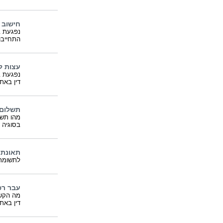
חישוב 
נפגעת ב
התחייב
עצות ל
נפגעת ב
דין באת
תשלום 
מהו תשל
בסוגיה ז
תאונת 
לתשומת 
עבר רפ
מה הקשר
דין באת