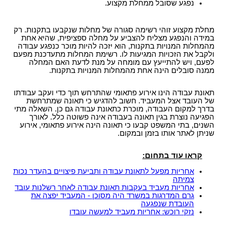
נפגע שסובל ממחלת מקצוע.
מחלת מקצוע זוהי רשימה סגורה של מחלות שנקבעו בתקנות. רק
במידה והנפגע מצליח להצביע על מחלה ספציפית, שהיא אחת
מהמחלות המנויות בתקנות, הוא יזכה להיות מוכר כנפגע עבודה
ולקבל את הזכויות המגיעות לו. רשימת המחלות מתעדכנת מפעם
לפעם, ויש להתייעץ עם מומחה על מנת לדעת האם המחלה
ממנה סובלים הינה אחת מהמחלות המנויות בתקנות.
תאונת עבודה הינו אירוע פתאומי שהתרחש תוך כדי ועקב עבודתו
של העובד אצל המעביד. חשוב להדגיש כי תאונה שמתרחשת
בדרך למקום העבודה, מוכרת כתאונת עבודה גם כן. השאלה מתי
הפגיעה נוצרת בגין תאונה בעבודה אינה פשוטה כלל. לאורך
השנים, בתי המשפט קבעו כי תאונה הינה אירוע פתאומי, אירוע
שניתן לאתר אותו בזמן ובמקום.
קראו עוד בתחום:
אחריות מפעל לתאונת עבודה ותביעת פיצויים בהעדר נכות
צמיתה
אחריות מעביד בעקבות תאונת עבודה לאחר רשלנות עובד
גרם המדרגות במשרד היה מסוכן - המעביד יפצה את
העובדת שנפגעה
נזקי רוכש: אחריות מעביד למעשה עובדו