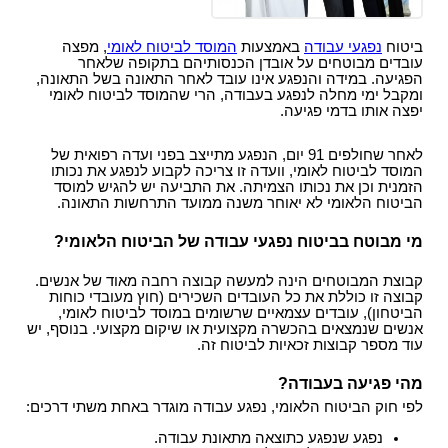
עו"ד?
הקשר בין מחלת הסוכרת לשרות הצבאי
תביעות תלמידים - תאונות ילדים
ביטוח לאומי - תביעות פיצויים נפגעי תאונות עבודה
רשלנות רפואית- העברת נטל הראיה אל הנתבעים
חוק הפיצויים לנפגעי תאונות דרכים
קצין תגמולים - בקשה לעיון נוסף
תאונות אופניים
ביטוח
נפגעי עבודה
באמצעות
המוסד לביטוח לאומי
, מפצה
רשלנות רפואית - ניתוחים
עורך דין תאונת דרכים, עברת תאונה? נשאר לבחור
עובדים מבוטחים על אובדן הכנסותיהם בתקופה שלאחר
קצין תגמולים דחה את תביעתך?
תאונות אופנוע - רכב דו גלגלי
עו"ד
הפגיעה. במידה והנפגע אינו עובד לאחר התאונה בשל התאונה,
רשלנות רפואית - אבחון לקוי
נכי צה"ל וחוק הנכים, לאן?
ומקבל ימי מחלה לנפגע בעבודה, הרי שהמוסד לביטוח לאומי
תביעת ביטוח בגין נכות מתאונה ומחלוקת בנוגע
תקנות פיצויים לנפגעי תאונות דרכים (תשלומים
יפצה אותו בדמי פגיעה.
רשלנות רפואית בלידה - הריון
לפרשנות חישוב הפיצוי
תכופים)
קביעת אחוזי נכות לנפגעי משרד הביטחון - תקנות
תביעת רשלנות רפואית - הריון, לידה
פגיעות ברחוב - תאונה בשטח ציבורי
חוק נפגעי תאונות דרכים (סיוע לבני משפחה)
נפגעי פעולות איבה - טרור
לאחר שחולפים 91 יום, הנפגע מתייצב בפני ועדה רפואית של
המוסד לביטוח לאומי, וועדה זו צריכה לקבוע לנפגע את נכותו
שיתוק מוחין, פיגור שכלי, תביעת רשלנות רפואית
חיה מועדת - נשיכת כלב
ייעוץ - עורכי דין
הלם קרב
הזמנית וכן את נכותו הצמיתה. את התביעה יש להגיש למוסד
רשלנות רפואית- ניתוח פלסטי קוסמטי
הביטוח הלאומי לא יאוחר משנה ממועד התרחשות התאונה.
רשלנות מקצועית
שאלות ותשובות - נזקי גוף
קצין תגמולים- מידע משפטי ומדריך להגשת תביעה
זכויות החולה- על הזכויות שלנו בתחום הבריאות
זכויות נפגעי עבירה| קורבנות משפט פלילי ועבירות
מי מבוטח בביטוח נפגעי עבודה של הביטוח הלאומי?
תביעת פיצויים - דוגמאות
מאגר חוקים| דיני צבא
מין
מידע על תביעות רשלנות רפואית
פורום אורטופדיה וכירורגיה
נכי צה"ל - דוגמאות לתביעות נכות
קבוצת המבוטחים הינה למעשה קבוצה רחבה מאוד של אנשים.
חוק פיצוי לנפגעי פוליו, התשס"ז-2007
ס` 35-36 לחוק הנזיקין
קבוצה זו כוללת את כל העובדים השכירים (חוץ מעובדי כוחות
עורכי דין מייעצים- משרד הביטחון, צבא
הביטחון), עובדים עצמאיים שרשומים במוסד לביטוח לאומי,
בדיקת החזרי מס
תיעוד חומר רפואי - רשלנות רפואית
אנשים שנמצאים בהכשרה מקצועית או שיקום מקצועי. בנוסף, יש
קטעי עיתונות
דואר אלקטרוני, חוק הספאם ודואר זבל, עד מתי?
עוד מספר קבוצות זכאיות לביטוח זה.
חוק זכויות החולה
בחירת זכויות לפי חוק הביטוח הלאומי או לפי חוק
צליפת שוט, פגיעות ראש, זעזוע מוח, פגיעה נפשית
הנכים?
מהי פגיעה בעבודה?
דירוג עורכי דין - פרסום עורכי דין בחינם באינטרנט !
לפי חוק הביטוח הלאומי, נפגע עבודה מוגדר באחת משתי דרכים:
מומחה רפואי - מה תפקידו ?
נפגע שנפגע כתוצאה מתאונת עבודה.