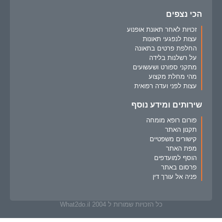
הכי נצפים
זכויות לאחר תאונת אופנוע
עצות לנפגעי תאונות
החלפת פרטים בתאונה
על רשלנות בלידה
מתקני ספורט ושעשועים
מהי מחלת מקצוע
עצות לפני ועדה רפואית
שירותים ומידע נוסף
פורום רופא מומחה
תקנון האתר
קישורים משפטיים
מפת האתר
הוסף למועדפים
פרסום באתר
פניה אל עורך דין
כל הזכויות שמורות ל What2do.il 2004