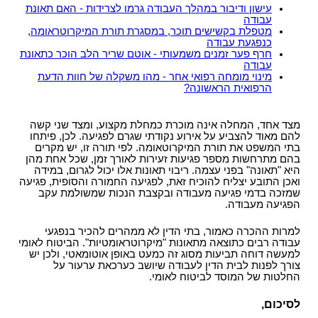
עישון ודיבור במהלך העבודה גרמו לצרידות - האם תאונת
עבודה
מטפלת בקשישים תוכר, במסגרת תורת המיקרוטראומה,
כנפגעת עבודה
חרף פער זמנים משמעותי - אוטם שריר הלב הוכר כתאונת
עבודה
מינוי מומחה רפואי אחר - מהו משקלה של חוות הדעת
הרפואית הראשונה?
מצד אחד, המחלה אינה מוכרת כמחלת מקצוע, ומצד שני קשה
להם מאוד להצביע על אירוע נקודתי שגרם לפגיעה. לכן, פיתחו
בתי המשפט את תורת המיקרוטאומה. לפי תורה זו, יש מקרים
בהם מתרחשות מספר פגיעות זעירות לאורך זמן, שכל אחת מהן
היא "תאונה" בפני עצמה. ריבוי תאונות אלו יכול לגרום, במידה
ואכן התובע יצליח להוכיח זאת, לפגיעה החמורה והסופית, פגיעה
שמזכה בדמי פגיעה מעבודה ובקצבת הנכות שמשולמת עקב
הפגיעה מעבודה.
למרות ההכרה כאמור, בתי הדין לא ממהרים להכיר בנפגעי
עבודה רבים כתוצאה מתאונות "מיקרוטראומטיות". הביטוח לאומי
למעשה דוחה תביעות מסוג זה כמעט באופן אוטומאטי, ולכן יש
צורך לפנות לבית הדין לעבודה שיושב כערכאת ערעור על
החלטות של המוסד לביטוח לאומי.
לסיכום,