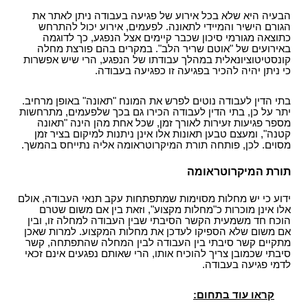
הבעיה היא שלא בכל אירוע של פגיעה בעבודה ניתן לאתר את
הגורם הישיר והמיידי לתאונה. לפעמים, אירוע יכול להתרחש
כתוצאה מגורמי סיכון שכבר קיימים אצל הנפגע, כך לדוגמה
באירועים של "אוטם שריר הלב". במקרים בהם פורצת מחלה
קונסטיטוציונאלית במהלך עבודתו של הנפגע, הרי שיש אפשרות
כי ניתן יהיה להכיר בפגיעה זו כפגיעה בעבודה.
בתי הדין לעבודה נוטים לפרש את המונח "תאונה" באופן מרחיב.
יתר על כן, בתי הדין לעבודה הכירו גם בכך שלפעמים, מתרחשות
מספר פגיעות זעירות לאורך זמן, שכל אחת מהן הינה "תאונה
קטנה", ומעצם טבען תאונות אלו אינן ניתנות למיקום בציר זמן
מסוים. לכן, פותחה תורת המיקרוטראומה אליה נתייחס בהמשך.
תורת המיקרוטראומה
ידוע כי יש מחלות מסוימות שמתפתחות עקב תנאי העבודה, אולם
אלו אינן מוכרות כ"מחלות מקצוע", וזאת בין אם משום שטרם
הוכח חד משמעית הקשר הסיבתי שבין העבודה למחלה זו, ובין
אם משום שלא הספיקו לעדכן את מחלות המקצוע. למרות שאכן
מתקיים קשר סיבתי בין העבודה לבין המחלה שהתפתחה, קשר
סיבתי שכמובן צריך להוכיח אותו, הרי שאותם נפגעים אינם זכאי
לדמי פגיעה בעבודה.
קראו עוד בתחום: