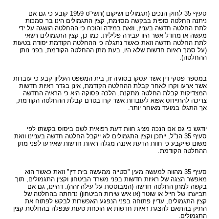
עו"ד?
הקשר בין מחלת הסוכרת לשרות הצבאי
תביעות תלמידים - תאונות ילדים
ביטוח לאומי - תביעות פיצויים נפגעי תאונות עבודה
רשלנות רפואית- העברת נטל הראיה אל הנתבעים
חוק הפיצויים לנפגעי תאונות דרכים
סעיף 35 לחוק הנכים (תגמולים ושיקום )תשי"ט 1959
קובע כי גם אם
קצין תגמולים - בקשה לעיון נוסף
תאונות אופניים
ניתנה החלטה סופית בבקשה מסוימת, קצין התגמולים הינו בר סמכות
רשלנות רפואית - ניתוחים
עורך דין תאונת דרכים, עברת תאונה? נשאר לבחור
לתת החלטה חדשה בעניין, וזאת במידה והוכח כי ההחלטה הושגה על ידי
קצין תגמולים דחה את תביעתך?
תאונות אופנוע - רכב דו גלגלי
מעשה או מחדל אשר היוו עבירה פלילית. כמו כן, קצין התגמולים רשאי
עו"ד
רשלנות רפואית - אבחון לקוי
לתת החלטה חדשה וזאת כאשר נתגלה כי ההחלטה הקודמת יסודה בטעות
נכי צה"ל וחוק הנכים, לאן?
תביעת ביטוח בגין נכות מתאונה ומחלוקת בנוגע
(על סמך ראיות חדשות שלא היו, בעת מתן ההחלטה הקודמת, בפני נותן
תקנות פיצויים לנפגעי תאונות דרכים (תשלומים
רשלנות רפואית בלידה - הריון
לפרשנות חישוב הפיצוי
ההחלטה).
תכופים)
קביעת אחוזי נכות לנפגעי משרד הביטחון - תקנות
תביעת רשלנות רפואית - הריון, לידה
פגיעות ברחוב - תאונה בשטח ציבורי
חוק נפגעי תאונות דרכים (סיוע לבני משפחה)
נפגעי פעולות איבה - טרור
במספר פסקי דין אשר עסקו בסוגיה זו, בית המשפט העליון קבע כי עובדות
שיתוק מוחין, פיגור שכלי, תביעת רשלנות רפואית
אשר ארעו וקרו לאחר קבלת ההחלטה הקודמת, אינן בגדר ראיות חדשות
חיה מועדת - נשיכת כלב
ייעוץ - עורכי דין
הלם קרב
המצדיקות קבלת החלטה מתקנת. הלכה פסוקה היא כי הראיה החדשה
רשלנות רפואית- ניתוח פלסטי קוסמטי
צריכה להתייחס אפוא לעובדות אשר קרו בטרם קבלת ההחלטה הקודמת,
רשלנות מקצועית
שאלות ותשובות - נזקי גוף
קצין תגמולים- מידע משפטי ומדריך להגשת תביעה
אך התגלו במועד מאוחר יותר.
זכויות החולה- על הזכויות שלנו בתחום הבריאות
זכויות נפגעי עבירה| קורבנות משפט פלילי ועבירות
תביעת פיצויים - דוגמאות
מאגר חוקים| דיני צבא
מין
מידע על תביעות רשלנות רפואית
יודגש כי גם אם הנכה מציג חוות דעת רפואית לשם ביסוס בקשתו לפי
פורום אורטופדיה וכירורגיה
נכי צה"ל - דוגמאות לתביעות נכות
סעיף 35 הנ"ל, ייתכן וקצין התגמולים לא ייקבל החלטה חדשה בעניינו וזאת
חוק פיצוי לנפגעי פוליו, התשס"ז-2007
ס` 35-36 לחוק הנזיקין
משום שייקבע כי חוות הדעת איננה מגלה ראיות חדשות שאירעו לפני מתן
עורכי דין מייעצים- משרד הביטחון, צבא
ההחלטה הקודמת.
בדיקת החזרי מס
תיעוד חומר רפואי - רשלנות רפואית
קטעי עיתונות
דואר אלקטרוני, חוק הספאם ודואר זבל, עד מתי?
סעיף 35 מהווה למעשה מעין "סטייה ממעשה בית דין" וזאת כאשר הוא
חוק זכויות החולה
בחירת זכויות לפי חוק הביטוח הלאומי או לפי חוק
מאפשר הצגה של ראיות חדשות בפני משרד הביטחון וקצין התגמולים, תוך
צליפת שוט, פגיעות ראש, זעזוע מוח, פגיעה נפשית
הנכים?
בקשה למתן החלטה חדשה (המבוססת על עילה זהה). דהיינו, גם אם
תביעתו של חייל או שוטר (או איש שירות הביטחון) נדחתה בהחלטה של
דירוג עורכי דין - פרסום עורכי דין בחינם באינטרנט !
קצין התגמולים, עדיין פתוחה בפני הנפגע האפשרות לבקש לפתוח את
התיק בהתאם להצגת ראיות חדשות או הוכחת טעות שנפלה בהחלטת קצין
מומחה רפואי - מה תפקידו ?
התגמולים.