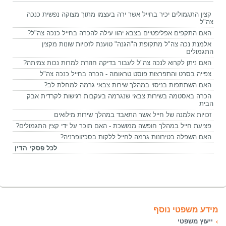
קצין התגמולים יכיר בחייל אשר ירה בעצמו מתוך מצוקה נפשית כנכה
צה"ל
האם התקפים אפליפטיים בצבא יהוו עילה להכרה בחייל כנכה צה"ל?
אלמנת נכה צה"ל מתקופת ה"הגנה" טוענת לזכויות שונות מקצין
התגמולים
האם ניתן לקרוא לנכה צה"ל לעבור בדיקה חוזרת למרות נכות צמיתה?
צפייה בסרט והתפרצות פוסט טראומה - הכרה בחייל כנכה צה"ל
האם השתתפות בניסוי במהלך שירות צבאי גרמה למחלת לב?
הכרה באסטמה בשירות צבאי שנגרמה בעקבות רגישות לקרדית אבק
הבית
זכויות אלמנה של חייל אשר התאבד במהלך שירות מילואים
פציעת חייל במהלך חופשה ממושכת - האם תוכר על ידי קצין התגמולים?
האם השפלה בטירונות גרמה לחייל ללקות בסכיזופרניה?
לכל פסקי הדין
מידע משפטי נוסף
ייעוץ משפטי