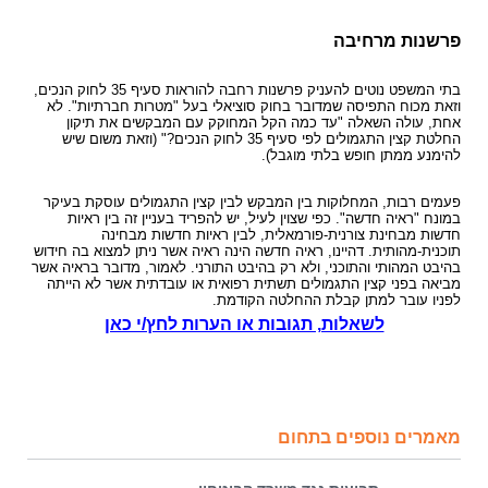
פרשנות מרחיבה
בתי המשפט נוטים להעניק פרשנות רחבה להוראות סעיף 35 לחוק הנכים,
וזאת מכוח התפיסה שמדובר בחוק סוציאלי בעל "מטרות חברתיות". לא
אחת, עולה השאלה "עד כמה הקל המחוקק עם המבקשים את תיקון
החלטת קצין התגמולים לפי סעיף 35 לחוק הנכים?" (וזאת משום שיש
להימנע ממתן חופש בלתי מוגבל).
פעמים רבות, המחלוקות בין המבקש לבין קצין התגמולים עוסקת בעיקר
במונח "ראיה חדשה". כפי שצוין לעיל, יש להפריד בעניין זה בין ראיות
חדשות מבחינת צורנית-פורמאלית, לבין ראיות חדשות מבחינה
תוכנית-מהותית. דהיינו, ראיה חדשה הינה ראיה אשר ניתן למצוא בה חידוש
בהיבט המהותי והתוכני, ולא רק בהיבט התורני. לאמור, מדובר בראיה אשר
מביאה בפני קצין התגמולים תשתית רפואית או עובדתית אשר לא הייתה
לפניו עובר למתן קבלת ההחלטה הקודמת.
לשאלות, תגובות או הערות לחץ/י כאן
מאמרים נוספים בתחום