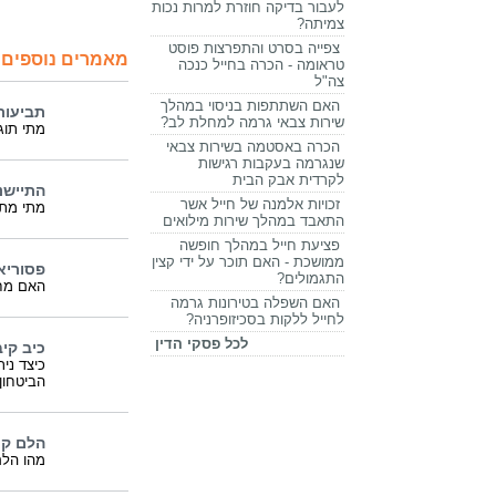
לעבור בדיקה חוזרת למרות נכות
צמיתה?
צפייה בסרט והתפרצות פוסט
מאמרים נוספים 
טראומה - הכרה בחייל כנכה
צה"ל
האם השתתפות בניסוי במהלך
תביעות
שירות צבאי גרמה למחלת לב?
מתי תוג
הכרה באסטמה בשירות צבאי
שנגרמה בעקבות רגישות
לקרדית אבק הבית
התיישנ
זכויות אלמנה של חייל אשר
מתי מתי
התאבד במהלך שירות מילואים
פציעת חייל במהלך חופשה
ממושכת - האם תוכר על ידי קצין
פסוריא
התגמולים?
האם מחל
האם השפלה בטירונות גרמה
לחייל ללקות בסכיזופרניה?
לכל פסקי הדין
כיב קי
כיצד נית
הביטחון
הלם קר
מהו הלם