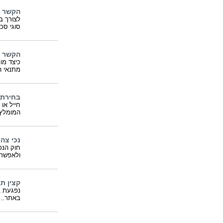
הקשר ב
לצורך ב
סוגי סכ
הקשר ב
כיצד מו
מתנאי ה
בחירת ז
חייל או
המומלץ
נכי צה"
ולאפשר 
קצין ת
נפגעת ב
באתר..