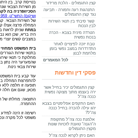
בטייסת קרב, בין הי
קצין התגמולים - הלכת מרידור
מן השירות הצבאי שנתיים
התנהגות רעה וחמורה - תביעה
הסכיזופרניה בה לקה
נגד קצין התגמולים
ושיקום) התשי"ט- 1959
של השירות הצבאי. קב
קשר סיבתי בין תנאי השירות
המחלה פרצה אצלו קוד
לבין הנכות
במתח
שניתן לראות ב
הטרדה מינית בצבא - הכרה
בנכות נפשית
במצבים קשים יוצרי מ
טבח יזכה לפיצויים לאחר
בית המשפט המחוזי 
התדרדרות במצב נפשי בזמן
בתנאי שירות הגוררים
מלחמת לבנון
מחלוקת כי תנאי שיר
לכל המאמרים
שהמערער היה נתון בהם
שירות צבאי נינוח.
פסקי דין וחדשות
עוד קבע בית המשפט כ
להתפרצות המחלה במהלך
תופעה זו חלפה ללא כ
קצין התגמולים יכיר בחייל אשר
מכאן, שגם אם חלה לפ
ירה בעצמו מתוך מצוקה נפשית
כנכה צה"ל
התוצאה: מחלתו של 
האם התקפים אפליפטיים בצבא
ההחמרה.
יהוו עילה להכרה בחייל כנכה
צה"ל?
רשימה זו הינה למידע 
משפטי לכל מקרה ונסי
אלמנת נכה צה"ל מתקופת
ה"הגנה" טוענת לזכויות שונות
מקצין התגמולים
האם ניתן לקרוא לנכה צה"ל