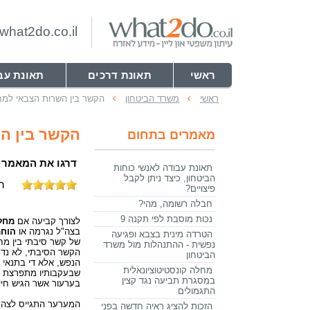
hat2do.co.il
ראשי
תאונת דרכים
תאונת עב
ראשי
משרד הביטחון
הקשר בין השרות הצבאי למח
הקשר בין ה
מאמרים בתחום
דרגו את המאמר
תאונת עבודה לאנשי כוחות
הביטחון, כיצד ניתן לקבל
התקבלו
פיצויים?
חבלה רשומה, מהי?
נכות מוסבת לפי תקנה 9
לצורך קביעה אם
מחל
בצה"ל נגרמה או
הוחמ
הטרדה מינית בצבא ופגיעה
של קשר סיבתי בין מח
נפשית - ההתנהלות מול משרד
הקשר הסיבתי, לא נדרש
הביטחון
הנפש, אלא די בתנאי ש
מחלה קונסטיטוציונאלית
שבעקבותיו מתפרצת מ
במסגרת תביעה נגד קצין
בערעור אשר הגיש חי
התגמולים
הזכות להציג ראיה חדשה בפני