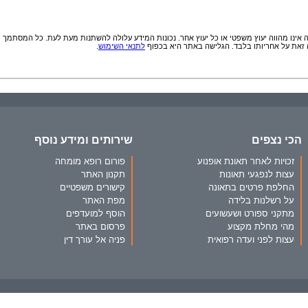
אינו מהווה יעוץ משפטי או כל יעוץ אחר. נכונות המידע עלולה להשתנות מעת לעת. כל המסתמך
זאת על אחריותו בלבד. הגלישה באתר היא בכפוף
לתנאי השימוש
.
הכי נצפים
שירותים ומידע נוסף
זכויות לאחר תאונת אופנוע
פורום רופא מומחה
עצות לנפגעי תאונות
תקנון האתר
החלפת פרטים בתאונה
קישורים משפטיים
על רשלנות בלידה
מפת האתר
מתקני ספורט ושעשועים
הוסף למועדפים
מהי מחלת מקצוע
פרסום באתר
עצות לפני ועדה רפואית
פניה אל עורך דין