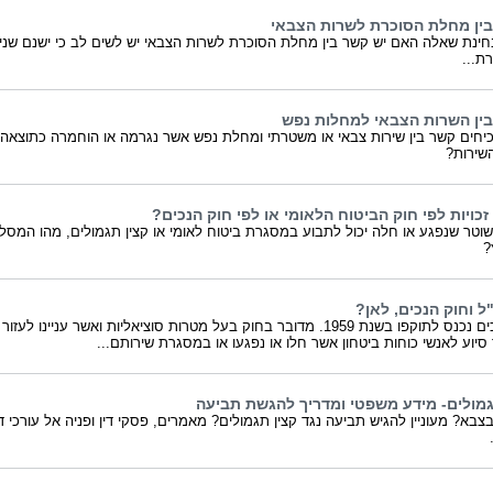
ין מחלת הסוכרת לשרות הצבאי
חינת שאלה האם יש קשר בין מחלת הסוכרת לשרות הצבאי יש לשים לב כי ישנם שני
רת...
ין השרות הצבאי למחלות נפש
כיחים קשר בין שירות צבאי או משטרתי ומחלת נפש אשר נגרמה או הוחמרה כתוצאה
שירות?
כויות לפי חוק הביטוח הלאומי או לפי חוק הנכים?
 שוטר שנפגע או חלה יכול לתבוע במסגרת ביטוח לאומי או קצין תגמולים, מהו המסלו
?
ל וחוק הנכים, לאן?
חוק הנכים נכנס לתוקפו בשנת 1959. מדובר בחוק בעל מטרות סוציאליות ואשר עניינו לעזור
סיוע לאנשי כוחות ביטחון אשר חלו או נפגעו או במסגרת שירותם...
גמולים- מידע משפטי ומדריך להגשת תביעה
צבא? מעוניין להגיש תביעה נגד קצין תגמולים? מאמרים, פסקי דין ופניה אל עורכי די
.