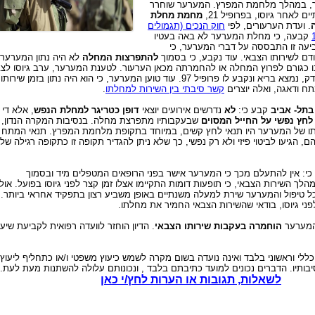
תר, במהלך מלחמת המפרץ. המערער שוחרר
 לאחר גיוסו, בפרופיל 21,
מחמת מחלת
. ועדת הערעורים, לפי
חוק הנכים (תגמולים
קבעה, כי מחלת המערער לא באה בעטיו
יעה זו התבססה על דברי המערער, כי
ם לשירותו הצבאי. עוד נקבע, כי בסמוך
להתפרצות המחלה
לא היה נתון המערער
ו כגורם לפרוץ המחלה או להחמרתה מכאן הערעור. לטענת המערער, ערב גיוסו לצ
היה בריא, שכן הוא נבדק, נמצא בריא ונקבע לו פרופיל 97. עוד טוען המערער, כי הוא היה נתון בזמן שירותו
תח ודאגה, ואלה יוצרים
קשר סיבתי בין השירות למחלתו
.
בתל- אביב
קבע כי:
לא
נדרשים אירועים יוצאי
דופן כטריגר למחלת הנפש
, אלא די
לחץ נפשי על החייל המסוים
שבעקבותיו מתפרצת מחלה. בנסיבות המקרה הנדון, א
ותו של המערער היו תנאי לחץ קשים, במיוחד בתקופת מלחמת המפרץ. תנאי המתח
, הגיעו לביטוי פיזי ולא רק נפשי, כך שלא ניתן להגדיר תקופה זו כתקופה רגילה של
י: אין להתעלם מכך כי המערער אישר בפני הרופאים המטפלים מיד ובסמוך
 השירות הצבאי, כי תופעות דומות התקיימו אצלו זמן קצר לפני גיוסו בפועל. אול
ל טיפול והמערער שירת למעלה משנתיים באופן משביע רצון בתפקיד אחראי ביותר.
ני גיוסו, בודאי שהשירות הצבאי החמיר את מחלתו.
המערער
הוחמרה בעקבות שירותו הצבאי
. הדיון הוחזר לוועדה רפואית לקביעת שיעו
כללי וראשוני בלבד ואינה נועדה בשום מקרה לשמש כיעוץ משפטי ו/או כתחליף ליעוץ
בותיו. הדברים נכונים למועד כתיבתם בלבד , ונכונותם עלולה להשתנות מעת לעת.
לשאלות, תגובות או הערות לחץ/י כאן