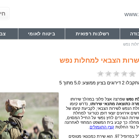
www.w
ודה
רשלנות רפואית
ביטוח לאומי
צבא
לות נפש
שרות הצבאי למחלות נפש
 2 דירוגים בציון ממוצע: 5.0 מתוך 5
ת נפש
שפרצה אצל פלוני במהלך שירותו
רה כתוצאה מתנאי שירותו
, נדרש קיומו
לת הנפש לשירות הצבאי; לקביעת קיומו של
ים אירועים יוצאי דופן כטריגר למחלת
ירות הגוררים לחץ נפשי על החייל המסוים,
חלה כך קבע בית המשפט המחוזי לאחרונה
יל נגד החלטת
קצין התגמולים
.
המערער התגייס לצה"ל בפרופיל 97. הוא שירת כמכונאי מטוסים