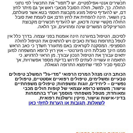
תכשירים אנטי-אפילפטיים. יש ל"תפור" את התכשיר לפי נתוני
החולה. כך, למשל, חולה הסובל מכאבי ראש אך גם מיתר לחץ
דם, יש להעדיף טיפול מונע מקבוצת חוסמי בטא אשר פעולתם,
בין השאר, הינה להפחית את לחץ הדם; אם לעומת זאת סובל
החולה מקשיי שינה ודכאון, יש להעדיף תכשירים מקבוצת
הטריציקלים המשרים שינה ומרגיעים, וכך הלאה.
לסיכום, הטיפול במיגרנה הינה אומנות בפני עצמה. בדרך כלל אין
לטפל בתרופות נוגדות כאבים ויש להתאים את הטיפול לחולה
הספציפי. המסקנה לקוראים: באם מתעורר חשדך כי כאב הראש
ממנו הינך סובל/ת הינו מיגרנוטי – אוץ רוץ לרופא המשפחה למען
יתאים עבורך את הטיפול הנכון עבורך. מן הראוי להדגיש, כי
התאמה זו עשוייה לעתים לדרוש בדיקת מספר אפשרויות, אך
לבסוף סביר למדי שתימצא התרופה הגואלת.
הכותב הינו מנהל המרכז הרפואי "מדי-גל" המשלב טיפולים
טבעיים ומשלימים, טיפולים רפואיים אסטטיים, טיפולים
נפשיים – ליחידים, זוגות ומשפחות; טיפולים משפחתיים
וגישור; משמש כרופא עצמאי של קופות חולים מכבי
ומאוחדת; מטפל משפחתי מוסמך ועו"ד בהתמחות
בדיני-אישות וגישור, נזיקין ורשלנות רפואית.
לשאלות, תגובות או הערות לחץ/י כאן