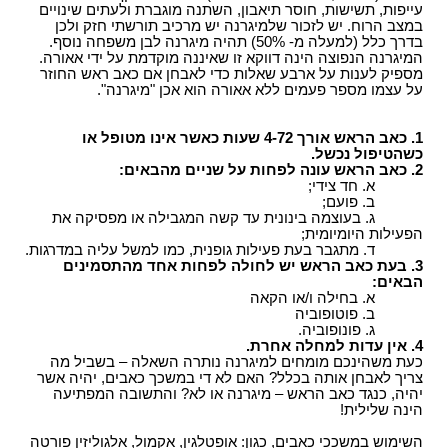
עייפות, תשישות, חוסר תיאבון, השתנה מוגברת ולעתים שינויים
במצב הרוח. יש לזכור שלמיגרנה יש מרכיב תורשתי חזק ולכן
בדרך כלל (למעלה מ- 50%) תהיה מיגרנה לבן משפחה נוסף.
המיגרנה הנפוצה הינה דווקא זו שאיננה מוקדמת על ידי אאורה.
מספיק לענות על ארבע שאלות כדי לאבחן אם כאב ראש החוזר
על עצמו מספר פעמים ללא אאורה הוא אכן "מיגרנה".
1. כאב הראש אורך 4-72 שעות כאשר אינו מטופל או
כשהטיפול נכשל.
2. כאב הראש עונה לפחות על שניים מהבאים:
א. חד צידי;
ב. פועם;
ג. בעוצמה בינונית עד קשה המגבילה או מפסיקה את
הפעילות היומיומית;
ד. מתגבר בעת פעילות גופנית, כמו למשל עליה במדרגות.
3. בעת כאב הראש יש לחולה לפחות אחד מהתסמינים
הבאים:
א. בחילה ו/או הקאה
ב. פוטופוביה
ג. פונופוביה.
4. אין עדות למחלה אחרת.
כעת משהינכם מומחים למיגרנה נותרה השאלה – בשביל מה
צריך לאבחן אותה בכלל? האם לא די במשכך כאבים, יהיה אשר
יהיה, כנגד כאב הראש – מיגרנה או לא? והתשובה המפתיעה
הינה שלילית!
השימוש במשככי כאבים, כגון: אופטלגין, אקמול, אלגוליזין פורטה