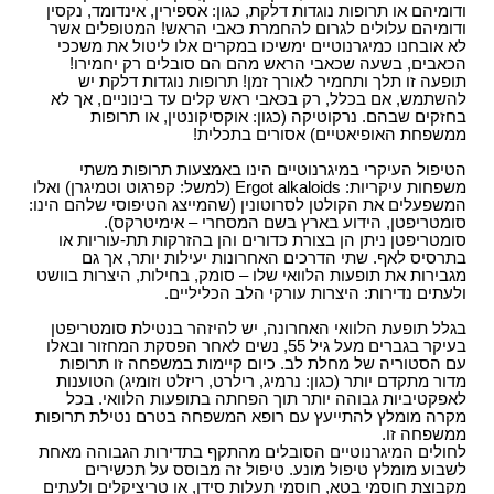
ודומיהם או תרופות נוגדות דלקת, כגון: אספירין, אינדומד, נקסין
ודומיהם עלולים לגרום להחמרת כאבי הראש! המטופלים אשר
לא אובחנו כמיגרנוטיים ימשיכו במקרים אלו ליטול את משככי
הכאבים, בשעה שכאבי הראש מהם הם סובלים רק יחמירו!
תופעה זו תלך ותחמיר לאורך זמן! תרופות נוגדות דלקת יש
להשתמש, אם בכלל, רק בכאבי ראש קלים עד בינוניים, אך לא
בחזקים שבהם. נרקוטיקה (כגון: אוקסיקונטין, או תרופות
ממשפחת האופיאטיים) אסורים בתכלית!
הטיפול העיקרי במיגרנוטיים הינו באמצעות תרופות משתי
משפחות עיקריות: Ergot alkaloids (למשל: קפרגוט וטמיגרן) ואלו
המשפעלים את הקולטן לסרוטונין (שהמייצג הטיפוסי שלהם הינו:
סומטריפטן, הידוע בארץ בשם המסחרי – אימיטרקס).
סומטריפטן ניתן הן בצורת כדורים והן בהזרקות תת-עוריות או
בתרסיס לאף. שתי הדרכים האחרונות יעילות יותר, אך גם
מגבירות את תופעות הלוואי שלו – סומק, בחילות, היצרות בוושט
ולעתים נדירות: היצרות עורקי הלב הכליליים.
בגלל תופעת הלוואי האחרונה, יש להיזהר בנטילת סומטריפטן
בעיקר בגברים מעל גיל 55, נשים לאחר הפסקת המחזור ובאלו
עם הסטוריה של מחלת לב. כיום קיימות במשפחה זו תרופות
מדור מתקדם יותר (כגון: נרמיג, רילרט, ריזלט וזומיג) הטוענות
לאפקטיביות גבוהה יותר תוך הפחתה בתופעות הלוואי. בכל
מקרה מומלץ להתייעץ עם רופא המשפחה בטרם נטילת תרופות
ממשפחה זו.
לחולים המיגרנוטיים הסובלים מהתקף בתדירות הגבוהה מאחת
לשבוע מומלץ טיפול מונע. טיפול זה מבוסס על תכשירים
מקבוצת חוסמי בטא, חוסמי תעלות סידן, או טריציקלים ולעתים