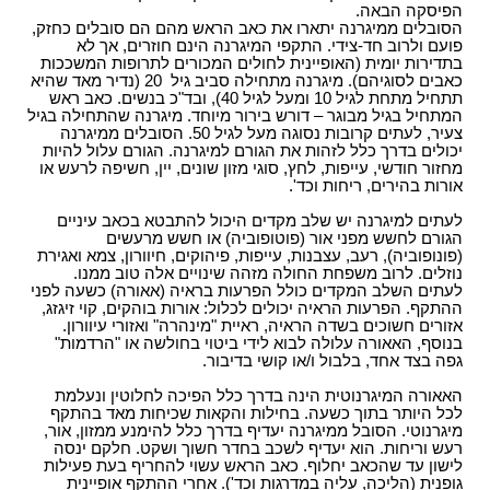
עו"ד?
הקשר בין מחלת הסוכרת לשרות הצבאי
הפיסקה הבאה.
תביעות תלמידים - תאונות ילדים
ביטוח לאומי - תביעות פיצויים נפגעי תאונות עבודה
רשלנות רפואית- העברת נטל הראיה אל הנתבעים
הסובלים ממיגרנה יתארו את כאב הראש מהם הם סובלים כחזק,
חוק הפיצויים לנפגעי תאונות דרכים
קצין תגמולים - בקשה לעיון נוסף
תאונות אופניים
פועם ולרוב חד-צידי. התקפי המיגרנה הינם חוזרים, אך לא
רשלנות רפואית - ניתוחים
עורך דין תאונת דרכים, עברת תאונה? נשאר לבחור
בתדירות יומית (האופיינית לחולים המכורים לתרופות המשככות
קצין תגמולים דחה את תביעתך?
תאונות אופנוע - רכב דו גלגלי
כאבים לסוגיהם). מיגרנה מתחילה סביב גיל 20 (נדיר מאד שהיא
עו"ד
רשלנות רפואית - אבחון לקוי
תתחיל מתחת לגיל 10 ומעל לגיל 40), ובד"כ בנשים. כאב ראש
נכי צה"ל וחוק הנכים, לאן?
תביעת ביטוח בגין נכות מתאונה ומחלוקת בנוגע
תקנות פיצויים לנפגעי תאונות דרכים (תשלומים
המתחיל בגיל מבוגר – דורש בירור מיוחד. מיגרנה שהתחילה בגיל
רשלנות רפואית בלידה - הריון
לפרשנות חישוב הפיצוי
תכופים)
צעיר, לעתים קרובות נסוגה מעל לגיל 50. הסובלים ממיגרנה
קביעת אחוזי נכות לנפגעי משרד הביטחון - תקנות
יכולים בדרך כלל לזהות את הגורם למיגרנה. הגורם עלול להיות
תביעת רשלנות רפואית - הריון, לידה
פגיעות ברחוב - תאונה בשטח ציבורי
חוק נפגעי תאונות דרכים (סיוע לבני משפחה)
מחזור חודשי, עייפות, לחץ, סוגי מזון שונים, יין, חשיפה לרעש או
נפגעי פעולות איבה - טרור
אורות בהירים, ריחות וכד'.
שיתוק מוחין, פיגור שכלי, תביעת רשלנות רפואית
חיה מועדת - נשיכת כלב
ייעוץ - עורכי דין
הלם קרב
לעתים למיגרנה יש שלב מקדים היכול להתבטא בכאב עיניים
רשלנות רפואית- ניתוח פלסטי קוסמטי
רשלנות מקצועית
שאלות ותשובות - נזקי גוף
קצין תגמולים- מידע משפטי ומדריך להגשת תביעה
הגורם לחשש מפני אור (פוטופוביה) או חשש מרעשים
זכויות החולה- על הזכויות שלנו בתחום הבריאות
(פונופוביה), רעב, עצבנות, עייפות, פיהוקים, חיוורון, צמא ואגירת
זכויות נפגעי עבירה| קורבנות משפט פלילי ועבירות
תביעת פיצויים - דוגמאות
מאגר חוקים| דיני צבא
נוזלים. לרוב משפחת החולה מזהה שינויים אלה טוב ממנו.
מין
מידע על תביעות רשלנות רפואית
לעתים השלב המקדים כולל הפרעות בראיה (אאורה) כשעה לפני
פורום אורטופדיה וכירורגיה
נכי צה"ל - דוגמאות לתביעות נכות
ההתקף. הפרעות הראיה יכולים לכלול: אורות בוהקים, קוי זיגזג,
חוק פיצוי לנפגעי פוליו, התשס"ז-2007
ס` 35-36 לחוק הנזיקין
אזורים חשוכים בשדה הראיה, ראיית "מינהרה" ואזורי עיוורון.
עורכי דין מייעצים- משרד הביטחון, צבא
בנוסף, האאורה עלולה לבוא לידי ביטוי בחולשה או "הרדמות"
בדיקת החזרי מס
תיעוד חומר רפואי - רשלנות רפואית
גפה בצד אחד, בלבול ו/או קושי בדיבור.
קטעי עיתונות
דואר אלקטרוני, חוק הספאם ודואר זבל, עד מתי?
חוק זכויות החולה
האאורה המיגרנוטית הינה בדרך כלל הפיכה לחלוטין ונעלמת
בחירת זכויות לפי חוק הביטוח הלאומי או לפי חוק
צליפת שוט, פגיעות ראש, זעזוע מוח, פגיעה נפשית
לכל היותר בתוך כשעה. בחילות והקאות שכיחות מאד בהתקף
הנכים?
מיגרנוטי. הסובל ממיגרנה יעדיף בדרך כלל להימנע ממזון, אור,
דירוג עורכי דין - פרסום עורכי דין בחינם באינטרנט !
רעש וריחות. הוא יעדיף לשכב בחדר חשוך ושקט. חלקם ינסה
לישון עד שהכאב יחלוף. כאב הראש עשוי להחריף בעת פעילות
מומחה רפואי - מה תפקידו ?
גופנית (הליכה, עליה במדרגות וכד'). אחרי ההתקף אופיינית