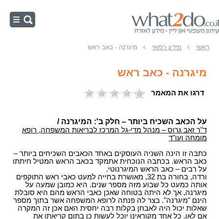
ראשי
ראשי
מידע רפואי
מיגרנה - כאב ראש
תאונת דרכים
מיגרנה - כאב ראש
מהי תאונת דרכים ?
תאונת עבודה
מי זכאי לפיצויים?
דרגו את המאמר
מהי תאונת עבודה?
רשלנות רפואית
תשלום תכוף לאחר תאונת דרכים
תאונות עבודה נוספות
רשלנות רפואית, ילדים ואחריות הרופאים
ביטוח לאומי
על הכאב השכיח ביותר – חלק ב': המיגרנה /
תאונת דרכים את מי תובעים?
תאונת עבודה במהלך הפסקה בתוך יום העבודה
מהי רשלנות רפואית?
ד"ר זאב גרוס – מנהל מדי-גל המרכז לבריאות המשפחה, רופא
זכויות נכים בביטוח לאומי
צבא - משרד הביטחון
חישוב פיצויים בתאונת דרכים
מומחה ועו"ד
את מי תובעים לאחר תאונת עבודה ?
מהו טיפול רפואי רשלני?
מחלות מקצוע
תביעות נגד משרד הביטחון
פגיעות אחרות
הקשר בין אבדן כושר השתכרות, נכות רפואית
כתבה זו הינה השניה העוסקים באחד הכאבים השכיחים ביותר –
תאונות עבודה או נכות כללית מה עדיף?
מתי תוגש תביעת רשלנות רפואית?
ותיפקודית
מיקרוטראומה
כאב הראש. בכתבה הנוכחית אתמקד בכאב הראש המטיל חיתתו
התיישנות - משרד הביטחון, צבא
נזקי גוף, יעוץ משפטי
עצות לנפגעי תאונות עבודה
על רבים – כאב הראש המיגרנוטי.
את מי תובעים?
תאונת דרכים עם חבלות קלות
פיצויים בעקות תאונה אשר איננה תאונת עבודה -
ורדה, בחורה בת 32, מאושרת בחייה למעט כאבי ראש התוקפים
הקשר בין השרות הצבאי למחלות נפש
פגיעות במתקני ספורט, שעשועים
מהם דמי תאונה?
ועדות רפואיות
אותה כמעט כל שבוע מזה מספר שנים. היא כמובן שמעה על
רשלנות רפואית, מהי עוולת הרשלנות?
תאונת פגע וברח - פיצויים
פסוריאזיס, צבא - קשר בין המחלה לשרות
מיגרנה, אך לא היתה בטוחה שאכן כאבי הראש מהם היא סובלת
תאונות בחו"ל - איך לתבוע פיצויים
ועדה רפואית - אחוזי נכות
חוק ביטוח נפגעי עבודה
הינם "מיגרנה". בצר לה פנתה לרופא המשפחה אשר בתוך מספר
התיישנות ברשלנות רפואית
עבר רפואי ותאונת דרכים
כיב קיבה, שרות צבאי והקשר
שאלות יכול היה לאבחן בקלות רבה יחסית האם אכן זה המקרה
תביעת פיצויים בגין פגיעה בפרטיות
נפגעי פעולות איבה
עורך דין תאונת עבודה, עברת תאונה עבודה? מחפש
טעויות אולטראסאונד והקשר לרשלנות רפואית
אם לאו. כל אחד מקוראינו יוכל לעשות כן בתום קריאתו את
עצות לנפגעים בתאונות דרכים