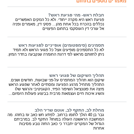
מאמרים נוספים בתחום
חבלת ראש- מהי פגיעת ראש?
פגיעת ראש היא מקרה ייחודי. ולא כל הנזקים האפשריים
נכללים בהכרח בכל אחת מהן... פסקי דין, מאמרים ופניה
אל עורכי דין העוסקםי בתחום הפיצויים
תסמינים (סימפטומים) אופייניים לפגיעות ראש
לא כל התסמינים מופיעים אצל כל פגועי הראש ולא תמיד
ניתן לחזותם מראש לפי דרגת החומרה שנקבעה בחדר המיון.
תהליך השיקום של פגועי ראש
שיקום הוא תהליך המתפרס על-פני שבועות, חודשים ושנים.
התהליך מתחיל מרגע הפגיעה ומסתיים לאחר שפגוע הראש
מיצה את פוטנציאל השיפור הפיזי, הקוגניטיבי והרגשי שלו
והשיג איכות חיים ועצמאות מרבית בביצוע פעולות היומיום...
מחלת לב, התקף לב, אוטם שריר הלב
גבר בן 40 הולך לתומו ברחוב. לפתע חש כאב עז בחזהו. מה
המחשבה הראשונה העולה במוחו? התקף לב. במרביתם
הגדול של המקרים יתברר כי כאב החזה נובע מסיבות
אחרות