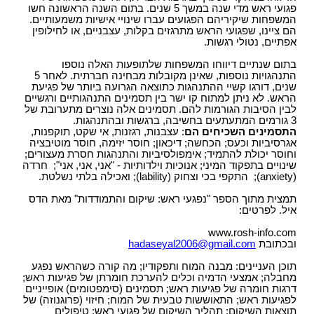
פגועי ראש מדי שנה במשך 5 שנים. בתום השנה הראשונה חשו
המשפחות שיקיריהם הפגועים עברו שינויי אישיות משמעותיים.
הם ציינו, שפגועי הראש מתרגזים בקלות, עצבניים, או לחילופין
אפתיים, נטולי רגשות.
בתום שנתיים דיווחו המשפחות שלתופעות האלה נוספו
התנהגויות נוספות, שאינן מקובלות מבחינה חברתית. לאחר 5
שנים, דורגו קשיי ההתנהגות כתוצאה הגרועה ביותר של פגיעת
הראש. לא ניתן למתוח קו ישר בין תסמינים התנהגותיים ורגשיים
לבין הסיבות הגורמות להם. תסמינים אלה נוצרים מתערובת של
3 גורמים המתעתעים בחשיבה, ברגשות ובהתנהגות.
התסמינים השכיחים הם
: עצבנות, רגזנות, אי שקט, תוקפנות,
אגרסיביות וכעס; הכחשה; דיכאון; חוסר יזימה, חוסר מוטיבציה
וחוסר יכולת להתמיד; אימפולסיביות והתנהגות חסרת מעצורים;
שינויים בתפקוד המיני; אנוכיות וילדותיות - "אני, אני, אני"; חרדה
(anxiety); התקפי בכי וצחוק (lability); ואכילה בלתי נשלטת.
תמצית מתוך הספר "נפגעי ראש: שיקום והתמודדות" מאת הדס
איל. לפרטים:
www.rosh-info.com
ובכתובת
hadaseyal2006@gmail.com
תוכן העניינים: מבנה המוח ותפקודיו; מה קורה כשהראש נפגע
מחבלה; אמצעי הדמיה וכלים להערכת חומרתן של פגיעות ראש;
דרגות חומרה של פגיעות ראש; תסמינים (סימפטומים) אופייניים
לפגיעות ראש; התאוששות טבעית של המוח; חיזוי (פרוגנוזה) של
תוצאות השיקום; תהליך השיקום של פגועי ראש; טיפולים