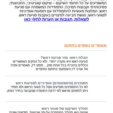
המשפיעים על כל תחומי השיקום – שיקום קוגניטיבי, התנהגותי,
פסיכותרפי וקבוצות תמיכה; התמודדות המשפחה עם פגיעת
ראש; המלצות מעשיות להתמודדות עם תופעות אופייניות
לפגועי-ראש; הגשת תביעה לפיצויים בעקבות פגיעת ראש.
לשאלות, תגובות או הערות לחץ/י כאן
מאמרים נוספים בתחום
חבלת ראש- מהי פגיעת ראש?
פגיעת ראש היא מקרה ייחודי. ולא כל הנזקים האפשריים
נכללים בהכרח בכל אחת מהן... פסקי דין, מאמרים ופניה
אל עורכי דין העוסקםי בתחום הפיצויים
תסמינים (סימפטומים) אופייניים לפגיעות ראש
לא כל התסמינים מופיעים אצל כל פגועי הראש ולא תמיד
ניתן לחזותם מראש לפי דרגת החומרה שנקבעה בחדר המיון.
תהליך השיקום של פגועי ראש
שיקום הוא תהליך המתפרס על-פני שבועות, חודשים ושנים.