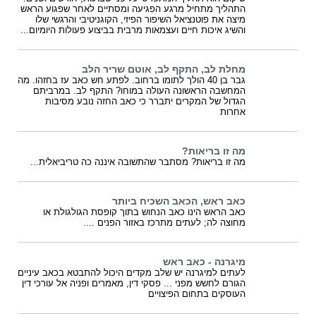
התהליך מתחיל מרגע הפגיעה ומסתיים לאחר שפגוע הראש
מיצה את פוטנציאל השיפור הפיזי, הקוגניטיבי והרגשי שלו
והשיג איכות חיים ועצמאות מרבית בביצוע פעולות היומיום...
מחלת לב, התקף לב, אוטם שריר הלב
גבר בן 40 הולך לתומו ברחוב. לפתע חש כאב עז בחזהו. מה
המחשבה הראשונה העולה במוחו? התקף לב. במרביתם
הגדול של המקרים יתברר כי כאב החזה נובע מסיבות
אחרות
מה זו בריאות?
מה זו בריאות? מסתבר שהתשובה איננה כה טריביאלית...
כאב ראש, הכאב השכיח ביותר
כאב הראש הינו כאב הנחוש בתוך קופסת הגולגולת או
מחוצה לה; לעתים מתרכז באזור הפנים ....
מיגרנה - כאב ראש
לעתים למיגרנה יש שלב מקדים היכול להתבטא בכאב עיניים
הגורם לחשש מפני ... פסקי דין, מאמרים ופניה אל עורכי דין
העוסקים בתחום הפיצויים