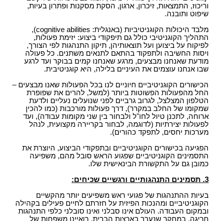
וריכוז, התמצאות, זיכרון, ארגון, הסקת מסקנות ופתרון בעיות,
שיפוט ותובנה.
מלבד היכולות הקוגניטיביות (באנגלית: cognitive abilities),
התהליך הקוגניטיבי כולל גם תיפקודי ביצוע: יזימת פעולות,
לפיקוח על ביצוען ועל תוצאותיהן, תיקון התנהגות לפי הצורך,
ויסות החשיבה ולתפקוד בהתאם לתנאים משתנים. כל פעולה
מודעת שאנחנו מבצעים, מרגע שאנחנו קמים בבוקר ועד לרגע
שבו אנחנו עוצמים את העיניים בלילה, היא קוגניטיבית.
הכישורים הקוגניטיביים חיוניים לנו בכל הפעולות שאנו מבצעים –
החל מהפעולות הפשוטות ביותר (למשל, להרים את שפופרת
הטלפון המצלצל, לגרוב גרביים לפני שנועלים נעליים ולדעת
שמקומו של החלב במקרר), דרך פעולות מורכבות (כמו להכין
ארוחה, לתכנן טיול לחו"ל ולבחור בין שני מקומות עבודה), ועד
לפעולות יצירתיות (לדוגמה, לבחור בקריירה מקצועית, לנהל
מערכות יחסים, לתפקד כהורים).
הפגיעה בכישורים הקוגניטיביים ובתפקודי הביצוע, היוצרת את
התסמינים הקוגניטיביים שפגוע הראש סובל מהם, משפיעה
כמובן גם על התקשורת הבינאישית שלו.
3. תסמינים התנהגותיים ורגשיים שכיחים:
בעיות ההתנהגות של פגועי ראש משפיעים יותר מהקשיים
הקוגניטיביים ומהנכות הפיזית על חזרתם לחיים פעילים בקהילה
ובמקום העבודה. העולם אינו סבלני ואינו סובלני כלפי התנהגות
חריגה. במחקר שנערך בארצות הברית, רואיינו משפחות של