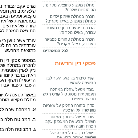
מחלת מקצוע כתוצאה מקרינה,
נגרם עקב עבודה נז
מה הזכויות שלכם?
שלא עקב נזק תנאי 
מקצוע ופגיעה בעבו
הכרה במחלת שיתוק ילדים
בפתאומיות של אירו
כמחלת מקצוע, באילו מקרים?
שורה של אירועים,
הכרה בפגיעה בכתף כתאונת
התוצאה המזכה לגי
עבודה, באילו מקרים?
הכרה במחלת טחורים כפגיעה
עובד אשר טוען כי 
בעבודה, באילו מקרים?
עובדתית ברורה לגב
כתוצאה מהרעש.
לכל המאמרים
במספר פסקי דין חז
פסקי דין וחדשות
להכרה במחלה של 
נזק לאוזן הפנימית
ראיה בדבר קיומו ש
קשר סיבתי בין נגעי העור לבין
החשיפה לשמש
העובד לעבוד עבוד
עובד מפעל שחלה במחלה
תעסוקתית מסוג סיליקוזיס הגיש
באשר לטענה לקיו
תביעת פיצויים
מחלת מקצוע מותני
סדרן סחורה החליק על שאריות
א. המחלה שבה לק
מזון שהיו על הרצפה
עובד מפעל שנחתך ממסור
ב. המבוטח חלה בה
חשמלי תבע את המעסיק עקב
הפרת חובה חקוקה
ג. המבוטח חלה במ
פועל בניין שנפל מגובה של
שלושה מטרים תבע את