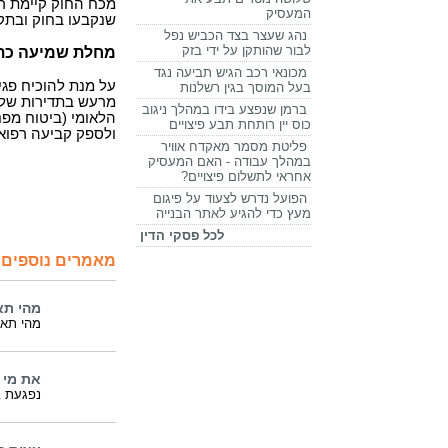
מכח החוק קיימת ר
המעסיק
שנקבעו בחוק ובתק
נהג שעצר בצד הכביש נפל
לבור שהותקן על ידי בזק
מחלת שמיעה כת
מכונאי רכב הגיש תביעה נגד
על מנת להוכיח פג
בעל המוסך בגין רשלנות
ברמן שנפצע בידו במהלך ניגוב
הלאומי (ביטוח מפנ
כוס יין רותחת תבע פיצויים
ולספק קביעה רפואי
פליטת מסמר מאקדח אוויר
במהלך עבודה - האם המעסיק
אחראי לתשלום פיצויים?
הפועל נדרש לצעוד על פיגום
מעץ כדי להגיע לאתר הבנייה
לכל פסקי הדין
מאמרים נוספים 
מהי תא
מהי תאונ
את מי 
נפגעת ב