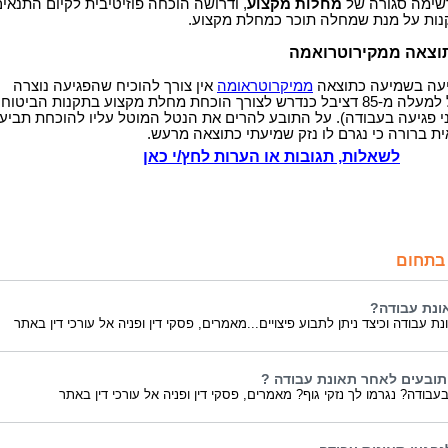
שימה סגורה של
מחלות מקצוע
, ודרושה הוכחה פוזיטיבית לקיום התנאי
נות על מנת שמחלה תוכר כמחלת מקצוע.
וצאה ממקירוטרואמה
יעה בשמיעה כתוצאה
ממיקרוטראומה
אין צורך להוכיח שהפגיעה נוצרה
מרעש בתדירות של למעלה מ-85 דציבל כנדרש לצורך הוכחת מחלת מקצוע בתקנות הביטוח
י פגיעה בעבודה). על התובע להרים את הנטל המוטל עליו להוכחת תביעת
ת ברורה כי נגרם לו נזק שמיעתי כתוצאה מרעש.
לשאלות, תגובות או הערות לחץ/י כאן
בתחום
ונת עבודה?
ת עבודה וכיצד ניתן לתבוע פיצויים...מאמרים, פסקי דין ופניה אל עורכי דין באתר
תובעים לאחר תאונת עבודה ?
עבודה? נגרמו לך נזקי גוף? מאמרים, פסקי דין ופניה אל עורכי דין באתר