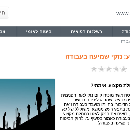
www.w
ודה
רשלנות רפואית
ביטוח לאומי
צבא
בודה
: נזקי שמיעה בעבודה
לת מקצוע, אימתי?
ח אשר מוכיח קיום נזק לאוזן הפנימית
ה לרעש, שהביא לירידה בכושר
הדיבור, בהיותו מועבד בעבודה וזאת
 בתנאי רעש ממוצע ומשוקלל של לא
 85 דציבל, רואים את הנזק לאזנו כמחלת מקצוע
שהיא בגדר פגיעה בעבודה כאמור בסעיף 79 לחוק הביטוח
י פגיעה בעבודה).