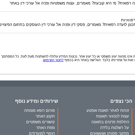
ה רפואית? מי היא קובעת? מאמרים, עצות משפטיות ופניה אל עורכי דין באתר
פואיות
כונן לועדה רפואית? מאמרים, פסקי דין ופניה אל עורכי דין העוסקים בתחום הפיצויי
אינו מהווה יעוץ משפטי או כל יעוץ אחר. נכונות המידע עלולה להשתנות מעת לעת. כל המסתמך
זאת על אחריותו בלבד. הגלישה באתר היא בכפוף
לתנאי השימוש
.
הכי נצפים
שירותים ומידע נוסף
זכויות לאחר תאונת אופנוע
פורום רופא מומחה
עצות לנפגעי תאונות
תקנון האתר
החלפת פרטים בתאונה
קישורים משפטיים
על רשלנות בלידה
מפת האתר
מתקני ספורט ושעשועים
הוסף למועדפים