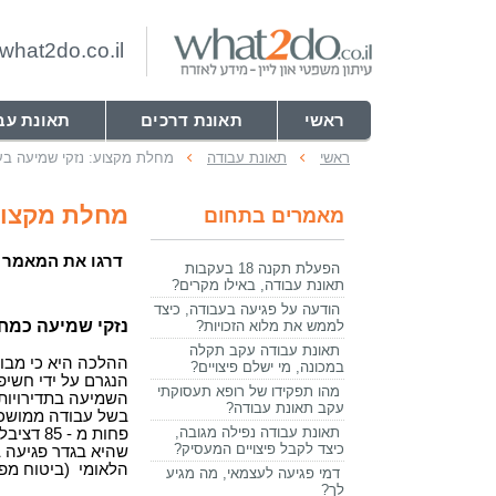
hat2do.co.il
ראשי
תאונת דרכים
תאונת עב
ראשי
תאונת עבודה
מחלת מקצוע: נזקי שמיעה בע
מחלת מקצוע
מאמרים בתחום
דרגו את המאמר
הפעלת תקנה 18 בעקבות
תאונת עבודה, באילו מקרים?
הודעה על פגיעה בעבודה, כיצד
נזקי שמיעה כמח
לממש את מלוא הזכויות?
תאונת עבודה עקב תקלה
ההלכה היא כי מבוט
במכונה, מי ישלם פיצויים?
הנגרם על ידי חשיפ
מהו תפקידו של רופא תעסוקתי
השמיעה בתדירויות 
עקב תאונת עבודה?
בשל עבודה ממושכת
תאונת עבודה נפילה מגובה,
פחות מ -
כיצד לקבל פיצויים המעסיק?
הלאומי (ביטוח מפנ
דמי פגיעה לעצמאי, מה מגיע
לך?