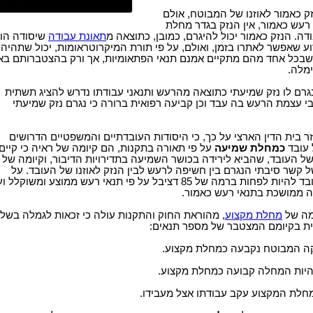
ק כאמור לאוזנו של המבוטח, אולם
רעש כאמור, אין הנזק בגדר מחלת
דה. הנזק כאמור יכול להיגרם, כמובן, כתוצאה מ
תאונת עבודה
שיסודה הו
ע שאפשר לאתרו בזמן, ואולם, על פי תורת המיקרוטראומות, יכול שתהיה
 שבכל אחד מהם מתקיים אמנם תנאי הפתאומיות, אך ורק בהצטברותם בא
מלה.
נגרם לו נזק שמיעתי כתוצאה מהרעש ותנאני עבודתו נדרש להציג תשתית
י עצמת הרעש בה עבד וכן קביעה רפואית ברורה כי נגרם נזק שמיעתי
ר בית הדין הארצי על כך, כי היסודות העובדתיים והמשפטיים הדרושים
עובד
כמחלת שמיעה
על פי תאורה בתקנות, הם קיומה של ראיה כי קיים
 של העובד, שהביא לירידה בכושר השמיעה בתדירויות הדיבור, וקיומה של
ל קשר סיבתי הנגרם בין חשיפה לרעש לבין הנזק לאוזנו של העובד. על
הרעש לו חשוף העובד להיות לפחות ברמה של 85 דציבל על פי תנאי רעש ממוצע ומשוקלל 
ה ממושכת בתנאי רעש כאמור.
מה של
מחלת מקצוע
, מהוראת החוק והתקנות עולה כי זכאות לגמלה בשל
ת בקיומם המצטבר של מספר תנאים:
ה המבוטח נקבעה כמחלת מקצוע.
יות המחלה קבועה כמחלת מקצוע.
חלת המקצוע עקב עבודתו אצל מעבידו.