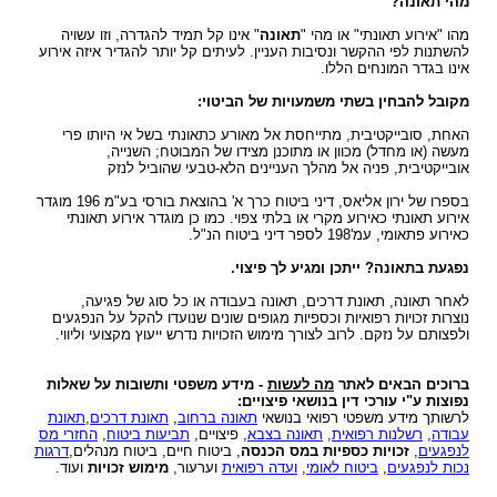
מהי תאונה?
עו"ד?
הקשר בין מחלת הסוכרת לשרות הצבאי
תביעות תלמידים - תאונות ילדים
ביטוח לאומי - תביעות פיצויים נפגעי תאונות עבודה
רשלנות רפואית- העברת נטל הראיה אל הנתבעים
חוק הפיצויים לנפגעי תאונות דרכים
מהו "אירוע תאונתי" או מהי "
תאונה
" אינו קל תמיד להגדרה, וזו עשויה
קצין תגמולים - בקשה לעיון נוסף
תאונות אופניים
להשתנות לפי ההקשר ונסיבות העניין. לעיתים קל יותר להגדיר איזה אירוע
רשלנות רפואית - ניתוחים
עורך דין תאונת דרכים, עברת תאונה? נשאר לבחור
אינו בגדר המונחים הללו.
קצין תגמולים דחה את תביעתך?
תאונות אופנוע - רכב דו גלגלי
עו"ד
רשלנות רפואית - אבחון לקוי
מקובל להבחין בשתי משמעויות של הביטוי:
נכי צה"ל וחוק הנכים, לאן?
תביעת ביטוח בגין נכות מתאונה ומחלוקת בנוגע
תקנות פיצויים לנפגעי תאונות דרכים (תשלומים
רשלנות רפואית בלידה - הריון
לפרשנות חישוב הפיצוי
תכופים)
האחת, סובייקטיבית, מתייחסת אל מאורע כתאונתי בשל אי היותו פרי
קביעת אחוזי נכות לנפגעי משרד הביטחון - תקנות
מעשה (או מחדל) מכוון או מתוכנן מצידו של המבוטח; השנייה,
תביעת רשלנות רפואית - הריון, לידה
פגיעות ברחוב - תאונה בשטח ציבורי
חוק נפגעי תאונות דרכים (סיוע לבני משפחה)
אובייקטיבית, פניה אל מהלך העניינים הלא-טבעי שהוביל לנזק
נפגעי פעולות איבה - טרור
שיתוק מוחין, פיגור שכלי, תביעת רשלנות רפואית
חיה מועדת - נשיכת כלב
ייעוץ - עורכי דין
בספרו של ירון אליאס, דיני ביטוח כרך א' בהוצאת בורסי בע"מ 196 מוגדר
הלם קרב
אירוע תאונתי כאירוע מקרי או בלתי צפוי. כמו כן מוגדר אירוע תאונתי
רשלנות רפואית- ניתוח פלסטי קוסמטי
רשלנות מקצועית
שאלות ותשובות - נזקי גוף
כאירוע פתאומי, עמ'198 לספר דיני ביטוח הנ"ל.
קצין תגמולים- מידע משפטי ומדריך להגשת תביעה
זכויות החולה- על הזכויות שלנו בתחום הבריאות
זכויות נפגעי עבירה| קורבנות משפט פלילי ועבירות
תביעת פיצויים - דוגמאות
נפגעת בתאונה? ייתכן ומגיע לך פיצוי.
מאגר חוקים| דיני צבא
מין
מידע על תביעות רשלנות רפואית
פורום אורטופדיה וכירורגיה
לאחר תאונה, תאונת דרכים, תאונה בעבודה או כל סוג של פגיעה,
נכי צה"ל - דוגמאות לתביעות נכות
חוק פיצוי לנפגעי פוליו, התשס"ז-2007
נוצרות זכויות רפואיות וכספיות מגופים שונים שנועדו להקל על הנפגעים
ס` 35-36 לחוק הנזיקין
ולפצותם על נזקם. לרוב לצורך מימוש הזכויות נדרש ייעוץ מקצועי וליווי.
עורכי דין מייעצים- משרד הביטחון, צבא
בדיקת החזרי מס
תיעוד חומר רפואי - רשלנות רפואית
קטעי עיתונות
דואר אלקטרוני, חוק הספאם ודואר זבל, עד מתי?
ברוכים הבאים לאתר
מה לעשות
- מידע משפטי ותשובות על שאלות
חוק זכויות החולה
נפוצות ע"י עורכי דין בנושאי פיצויים:
בחירת זכויות לפי חוק הביטוח הלאומי או לפי חוק
צליפת שוט, פגיעות ראש, זעזוע מוח, פגיעה נפשית
לרשותך מידע משפטי רפואי בנושאי
תאונה ברחוב
,
תאונת דרכים
,
תאונת
הנכים?
עבודה
,
רשלנות רפואית
,
תאונה בצבא
, פיצויים,
תביעות ביטוח
,
החזרי מס
דירוג עורכי דין - פרסום עורכי דין בחינם באינטרנט !
לנפגעים
,
זכויות כספיות במס הכנסה
, ביטוח חיים, ביטוח מנהלים,
דרגות
נכות לנפגעים
,
ביטוח לאומי
,
ועדה רפואית
וערעור,
מימוש זכויות
ועוד.
מומחה רפואי - מה תפקידו ?