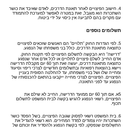
4. חישוב הפיצויים לאחר תאונת הדרכים, לאדם שאיבד את כושר
השתכרות הוא מוגבל, זאת במטרה לאפשר למערכת להתמודד
עם מקרים בהם לתביעה אין כיסוי על ידי ביטוח.
תשלומים נוספים
5. לפי הגדרות החוק "תלויים" הם האנשים שזכאים לפיצויים
כתוצאה מתאונת הדרכים, כולל בני משפחתו של הנפגע.
"דרישה" היא הבקשה לתשלום הפיצויים לפי תקנות החוק.
אדם החייב לשלם פיצויים לתלויים או לכל אדם אחר שנפגע
כתוצאה מתאונת דרכים, יעשה זאת תוך 60 יום מקבלת הדרישה
ויישא בהוצאות רפואיות ובתשלומים חודשיים לצרכי ריפוי וסיעוד
ומחייה שלו ושל בניי משפחתו, עד להחלטה הסופית בעניין
הפיצויים. הפיצויים לצרכי מחייה ייקבעו בהתאם להכנסותיו של
הנפגע עד לפני התאונה.
5א. אם תוך 60 יום ממועד הדרישה, החייב לא שילם את
הפיצויים, רשאי הנפגע להגיש בקשה לבית המשפט לתשלום
תכוף.
6. בית המשפט רשאי לפסוק שגובה הפיצויים, בשל הפסד כושר
השתכרות יהיו צמודים למדד המחירים. הוא רשאי להגדיל את
התשלומים שנפסקו, לפי בקשת הנפגע ולהסדיר את זכותם של