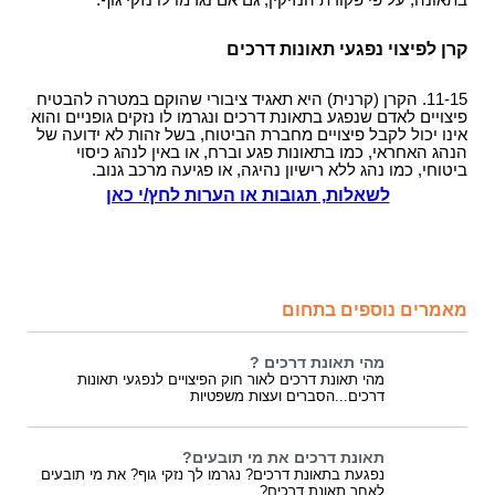
בתאונה, על פי פקודת הנזיקין, גם אם נגרמו לו נזקי גוף.
קרן לפיצוי נפגעי תאונות דרכים
11-15. הקרן (קרנית) היא תאגיד ציבורי שהוקם במטרה להבטיח
פיצויים לאדם שנפגע בתאונת דרכים ונגרמו לו נזקים גופניים והוא
אינו יכול לקבל פיצויים מחברת הביטוח, בשל זהות לא ידועה של
הנהג האחראי, כמו בתאונות פגע וברח, או באין לנהג כיסוי
ביטוחי, כמו נהג ללא רישיון נהיגה, או פגיעה מרכב גנוב.
לשאלות, תגובות או הערות לחץ/י כאן
מאמרים נוספים בתחום
מהי תאונת דרכים ?
מהי תאונת דרכים לאור חוק הפיצויים לנפגעי תאונות
דרכים...הסברים ועצות משפטיות
תאונת דרכים את מי תובעים?
נפגעת בתאונת דרכים? נגרמו לך נזקי גוף? את מי תובעים
לאחר תאונת דרכים?