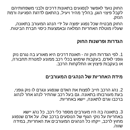
עו"ד?
הקשר בין מחלת הסוכרת לשרות הצבאי
תביעות תלמידים - תאונות ילדים
ביטוח לאומי - תביעות פיצויים נפגעי תאונות עבודה
רשלנות רפואית- העברת נטל הראיה אל הנתבעים
חוק הפיצויים לנפגעי תאונות דרכים
החוק נועד לאפשר לנפגעים בתאונות דרכים ולבני משפחותיהם
קצין תגמולים - בקשה לעיון נוסף
תאונות אופניים
לקבל פיצוי הוגן, בהליך מהיר ויעיל, בהתאם לדרגת הפגיעה ורמת
רשלנות רפואית - ניתוחים
עורך דין תאונת דרכים, עברת תאונה? נשאר לבחור
הנזק.
קצין תגמולים דחה את תביעתך?
תאונות אופנוע - רכב דו גלגלי
עו"ד
החוק מבטיח שכל נפגע יפוצה על ידי הנהג המעורב בתאונה,
רשלנות רפואית - אבחון לקוי
נכי צה"ל וחוק הנכים, לאן?
שעליו מוטלת האחריות המלאה ובאמצעות כיסוי חברת הביטוח.
תביעת ביטוח בגין נכות מתאונה ומחלוקת בנוגע
תקנות פיצויים לנפגעי תאונות דרכים (תשלומים
רשלנות רפואית בלידה - הריון
לפרשנות חישוב הפיצוי
תכופים)
קביעת אחוזי נכות לנפגעי משרד הביטחון - תקנות
הגדרות ופרשנות החוק
תביעת רשלנות רפואית - הריון, לידה
פגיעות ברחוב - תאונה בשטח ציבורי
חוק נפגעי תאונות דרכים (סיוע לבני משפחה)
נפגעי פעולות איבה - טרור
שיתוק מוחין, פיגור שכלי, תביעת רשלנות רפואית
חיה מועדת - נשיכת כלב
ייעוץ - עורכי דין
הלם קרב
1. לפי הגדרות חוק זה - תאונת דרכים היא מאורע בה נגרם נזק
רשלנות רפואית- ניתוח פלסטי קוסמטי
גופני לאדם, בעקבות שימוש בכלי רכב ממונע למטרת תחבורה,
רשלנות מקצועית
שאלות ותשובות - נזקי גוף
קצין תגמולים- מידע משפטי ומדריך להגשת תביעה
או בעקבות פיצוץ או התלקחות הרכב.
זכויות החולה- על הזכויות שלנו בתחום הבריאות
זכויות נפגעי עבירה| קורבנות משפט פלילי ועבירות
תביעת פיצויים - דוגמאות
מאגר חוקים| דיני צבא
מין
מידע על תביעות רשלנות רפואית
מידת האחריות של הנהגים המעורבים
פורום אורטופדיה וכירורגיה
נכי צה"ל - דוגמאות לתביעות נכות
חוק פיצוי לנפגעי פוליו, התשס"ז-2007
ס` 35-36 לחוק הנזיקין
עורכי דין מייעצים- משרד הביטחון, צבא
2. נהג הרכב חייב לפצות את האדם שנפגע ונגרם לו נזק גופני,
בדיקת החזרי מס
תיעוד חומר רפואי - רשלנות רפואית
בעת מעורבותו בתאונה. גם בעל רכב שהתיר לנהג אחר לנהוג
קטעי עיתונות
ברכבו וגרם לתאונה, יישא באחריות.
דואר אלקטרוני, חוק הספאם ודואר זבל, עד מתי?
חוק זכויות החולה
בחירת זכויות לפי חוק הביטוח הלאומי או לפי חוק
צליפת שוט, פגיעות ראש, זעזוע מוח, פגיעה נפשית
הנכים?
3. בתאונה בה היו מעורבים מספר כלי רכב, כל נהג יישא
באחריות על נזקי הגוף של הנוסעים ברכב שלו. על אדם שנפגע
דירוג עורכי דין - פרסום עורכי דין בחינם באינטרנט !
מחוץ לרכב, ייקחו כל הנהגים המעורבים את האחריות, במידה
שווה.
מומחה רפואי - מה תפקידו ?