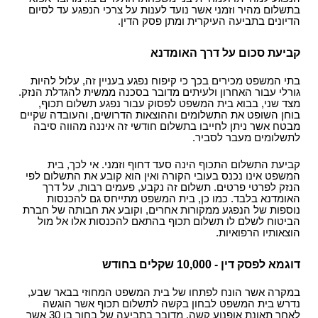
בתשלום מהיר וזמני אשר נועד לענות על צרכי הנפגע עד לסיום
הדיונים בתביעה העיקרית ומתן פסק הדין.
קביעת סכום על דרך האומדנא
בתי המשפט מכירים בכך כי קיפוח נפגע בעניין זה, עלול להיות
גורלי עבור האחרון ולעיתים מדובר בסכנה ממשית להגדלת הנזק.
מצד שני, בבוא בית המשפט לפסוק עבור נפגע תשלום תכוף,
בוחן השופט את התשלומים וההוצאות הדרושים, והעובדה שקיים
מבטח אשר ניתן לחייבו בתשלום חודשי זה איננה מהווה סיבה
לתשלומים מעבר לסביר.
קביעת התשלום התכוף הינה סעד דחוף וזמני. אי לכך, בית
המשפט אינו נכנס בעובי הקורה ואין הוא קובע את התשלום לפי
הנזק לפרטי פרטים. תשלום זה נקבע, פעמים רבות, על דרך
האומדנא בלבד. כמו כן, בית המשפט מתייחס גם להכנסות
נוספות של הנפגע ממקורות אחרים, וקובע את חבותה של חברת
הביטוח לשלם לו תשלום תכוף בהתאם להכנסות אלו אל מול
הוצאותיו הרפואיות.
דוגמא לפסק דין - 10,000 שקלים בחודש
במקרה אשר הונח לפתחו של בית המשפט המחוזי בבאר שבע,
נדרש בית המשפט לבחון בקשה לתשלום תכוף אשר הוגשה
לאחר תאונת אופנוע קשה. מדובר בתביעה של בחור בן 30 אשר