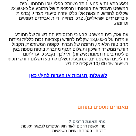
נפגע בתאונת אופנוע ונותר משותק בפלג גופו התחתון. בית
המשפט העמיד את הוצאותיו הרפואיות של התובע על כ-22,800
שקלים לחודש. הוצאות אלו כללו עזרה סיעודי מצד ג' (בדמות
עובדים זרים ישראליים), צרכי מחייה, דיור, אביזרים רפואיים
וכדומה.
עם זאת, בית המשפט קבע כי הכנסותיו החודשיות של התובע
עומדות על כ-13,600 שקלים לחודש (קצבאות נכות כללית וניידות
מהביטוח הלאומי, תרומה של חברתו לקופה המשותפת, תקבול
חודשי ממשרד השיכון ותשלום תכוף מחברת ביטוח נוספת בגין
פוליסת ביטוח תאונות אישיות). אי לכך, נקבע כי עד לתום
ההליכים המשפטיים, הנתבעת תשלם לתובע תשלום חודשי תכוף
בשיעור של 10,000 שקלים לחודש.
לשאלות, תגובות או הערות לחץ/י כאן
מאמרים נוספים בתחום
מהי תאונת דרכים ?
מהי תאונת דרכים לאור חוק הפיצויים לנפגעי תאונות
דרכים...הסברים ועצות משפטיות