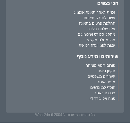
הכי נצפים
זכויות לאחר תאונת אופנוע
עצות לנפגעי תאונות
החלפת פרטים בתאונה
על רשלנות בלידה
מתקני ספורט ושעשועים
מהי מחלת מקצוע
עצות לפני ועדה רפואית
שירותים ומידע נוסף
פורום רופא מומחה
תקנון האתר
קישורים משפטיים
מפת האתר
הוסף למועדפים
פרסום באתר
פניה אל עורך דין
כל הזכויות שמורות ל What2do.il 2004