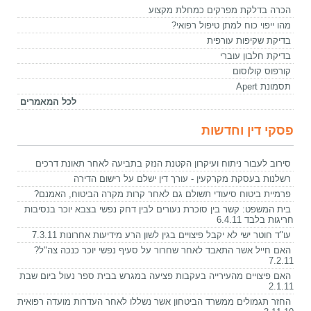
הכרה בדלקת מפרקים כמחלת מקצוע
מהו ייפוי כוח למתן טיפול רפואי?
בדיקת שקיפות עורפית
בדיקת חלבון עוברי
קורפוס קולוסום
תסמונת Apert
לכל המאמרים
פסקי דין וחדשות
סירוב לעבור ניתוח ועיקרון הקטנת הנזק בתביעה לאחר תאונת דרכים
רשלנות בעסקת מקרקעין - עורך דין ישלם על רישום הדירה
פרמיית ביטוח סיעודי תשולם גם לאחר קרות מקרה הביטוח, האמנם?
בית המשפט: קשר בין סוכרת נעורים לבין דחק נפשי בצבא יוכר בנסיבות
חריגות בלבד 6.4.11
עו"ד חוטר ישי לא יקבל פיצויים בגין לשון הרע מידיעות אחרונות 7.3.11
האם חייל אשר התאבד לאחר שחרור על סעיף נפשי יוכר כנכה צה"ל?
7.2.11
האם פיצויים מהעירייה בעקבות פציעה במגרש בבית ספר נעול ביום שבת
2.1.11
החזר תגמולים ממשרד הביטחון אשר נשללו לאחר העדרות מועדה רפואית