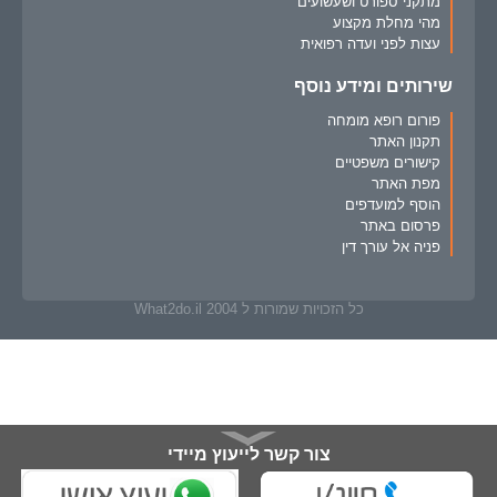
מתקני ספורט ושעשועים
מהי מחלת מקצוע
עצות לפני ועדה רפואית
שירותים ומידע נוסף
פורום רופא מומחה
תקנון האתר
קישורים משפטיים
מפת האתר
הוסף למועדפים
פרסום באתר
פניה אל עורך דין
כל הזכויות שמורות ל What2do.il 2004
צור קשר לייעוץ מיידי