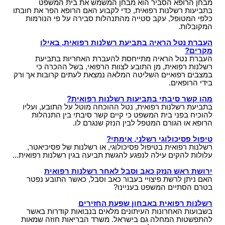
מבחן הרופא הסביר הוא מבחן המשמש את בית המשפט
בתביעות רשלנות רפואית, כדי לקבוע האם הרופא הפר את חובתו
כלפי המטופל, עקב סטייה מהתנהלות סבירה על פי הנורמות
המקובלות.
העברת נטל הראיה בתביעת רשלנות רפואית, באילו
מקרים?
העברת נטל הראיה מתייחסת להעברת האחריות בתביעת
רשלנות רפואית, מן התובע לצוות הרפואי, בשל ההכרה כי
במצבים רפואיים השליטה המלאה נמצאת לעתים קרובות אך ורק
בידי הרופאים.
מהו קשר סיבתי בתביעות רשלנות רפואית?
בתביעת רשלנות רפואית, נטל ההוכחה מוטל על התובע, ועליו
להוכיח בפני בית המשפט כי קיים קשר סיבתי בין התנהלות
הרופא או הגורם המטפל לבין הנזק שנגרם לו.
טיפול פסיכולוגי רשלני, אימתי?
רשלנות רפואית בטיפול פסיכולוגי, או רשלנות של פסיכיאטר,
עלולות להקים עילה לנפגע להגשת תביעה בגין רשלנות רפואית...
ירושת ראש הנזק כאב וסבל לאחר רשלנות רפואית
האם ניתן לרשת פיצויי בעבור כאב וסבל, כאשר התובע נפטר
בטרם הסתיים המשפט בעניינו?
רשלנות רפואית באבחון שפעת החזירים
בשבועות האחרונות העיתונים מלאים בנבואות קודרות באשר
להתפשטות המחלה גם בישראל. משרד הבריאות חוזה שמאות