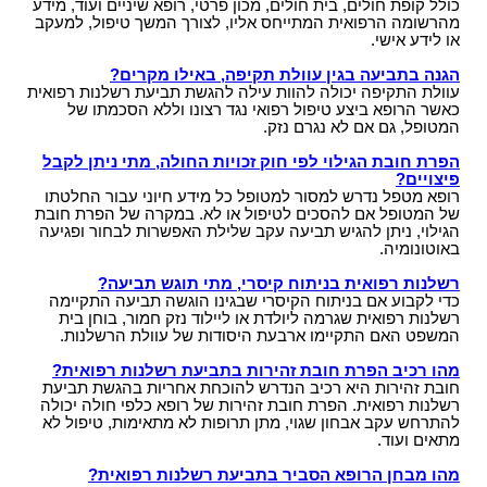
עו"ד?
הקשר בין מחלת הסוכרת לשרות הצבאי
כולל קופת חולים, בית חולים, מכון פרטי, רופא שיניים ועוד, מידע
תביעות תלמידים - תאונות ילדים
ביטוח לאומי - תביעות פיצויים נפגעי תאונות עבודה
מהרשומה הרפואית המתייחס אליו, לצורך המשך טיפול, למעקב
רשלנות רפואית- העברת נטל הראיה אל הנתבעים
חוק הפיצויים לנפגעי תאונות דרכים
קצין תגמולים - בקשה לעיון נוסף
או לידע אישי.
תאונות אופניים
רשלנות רפואית - ניתוחים
עורך דין תאונת דרכים, עברת תאונה? נשאר לבחור
קצין תגמולים דחה את תביעתך?
הגנה בתביעה בגין עוולת תקיפה, באילו מקרים?
תאונות אופנוע - רכב דו גלגלי
עו"ד
רשלנות רפואית - אבחון לקוי
עוולת התקיפה יכולה להוות עילה להגשת תביעת רשלנות רפואית
נכי צה"ל וחוק הנכים, לאן?
תביעת ביטוח בגין נכות מתאונה ומחלוקת בנוגע
כאשר הרופא ביצע טיפול רפואי נגד רצונו וללא הסכמתו של
תקנות פיצויים לנפגעי תאונות דרכים (תשלומים
רשלנות רפואית בלידה - הריון
המטופל, גם אם לא נגרם נזק.
לפרשנות חישוב הפיצוי
תכופים)
קביעת אחוזי נכות לנפגעי משרד הביטחון - תקנות
תביעת רשלנות רפואית - הריון, לידה
פגיעות ברחוב - תאונה בשטח ציבורי
הפרת חובת הגילוי לפי חוק זכויות החולה, מתי ניתן לקבל
חוק נפגעי תאונות דרכים (סיוע לבני משפחה)
נפגעי פעולות איבה - טרור
פיצויים?
שיתוק מוחין, פיגור שכלי, תביעת רשלנות רפואית
חיה מועדת - נשיכת כלב
רופא מטפל נדרש למסור למטופל כל מידע חיוני עבור החלטתו
ייעוץ - עורכי דין
הלם קרב
של המטופל אם להסכים לטיפול או לא. במקרה של הפרת חובת
רשלנות רפואית- ניתוח פלסטי קוסמטי
רשלנות מקצועית
שאלות ותשובות - נזקי גוף
הגילוי, ניתן להגיש תביעה עקב שלילת האפשרות לבחור ופגיעה
קצין תגמולים- מידע משפטי ומדריך להגשת תביעה
באוטונומיה.
זכויות החולה- על הזכויות שלנו בתחום הבריאות
זכויות נפגעי עבירה| קורבנות משפט פלילי ועבירות
תביעת פיצויים - דוגמאות
מאגר חוקים| דיני צבא
מין
רשלנות רפואית בניתוח קיסרי, מתי תוגש תביעה?
מידע על תביעות רשלנות רפואית
פורום אורטופדיה וכירורגיה
נכי צה"ל - דוגמאות לתביעות נכות
כדי לקבוע אם בניתוח הקיסרי שבגינו הוגשה תביעה התקיימה
חוק פיצוי לנפגעי פוליו, התשס"ז-2007
ס` 35-36 לחוק הנזיקין
רשלנות רפואית שגרמה ליולדת או ליילוד נזק חמור, בוחן בית
עורכי דין מייעצים- משרד הביטחון, צבא
המשפט האם התקיימו ארבעת היסודות של עוולת הרשלנות.
בדיקת החזרי מס
תיעוד חומר רפואי - רשלנות רפואית
קטעי עיתונות
מהו רכיב הפרת חובת זהירות בתביעת רשלנות רפואית?
דואר אלקטרוני, חוק הספאם ודואר זבל, עד מתי?
חוק זכויות החולה
חובת זהירות היא רכיב הנדרש להוכחת אחריות בהגשת תביעת
בחירת זכויות לפי חוק הביטוח הלאומי או לפי חוק
רשלנות רפואית. הפרת חובת זהירות של רופא כלפי חולה יכולה
צליפת שוט, פגיעות ראש, זעזוע מוח, פגיעה נפשית
הנכים?
להתרחש עקב אבחון שגוי, מתן תרופות לא מתאימות, טיפול לא
דירוג עורכי דין - פרסום עורכי דין בחינם באינטרנט !
מתאים ועוד.
מומחה רפואי - מה תפקידו ?
מהו מבחן הרופא הסביר בתביעת רשלנות רפואית?