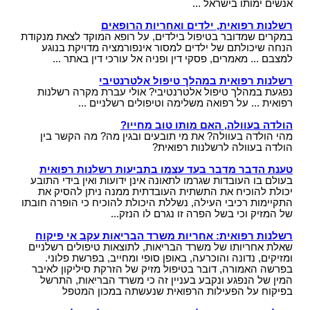
אנשים ימותו בישראל ...
רשלנות רפואית, ילדים ואחריות הרופאים
במקרים שמדובר בטיפול בילדים, על רופא המוקד לצאת מנקודת
הנחה שיכולתם של ילדים למסור אינפורמציה מדויקת בנוגע
למצבם ... מאמרים, פסקי דין ופניה אל עורכי דין באתר ...
רשלנות רפואית במהלך טיפול אלטרנטיבי
נפגעת במהלך טיפול אלטרנטיבי? אולי עברת מקרה רשלנות
רפואית ... על רפואה משלימה וטיפולים רשלניים ...
הולדה בעוולה, האם מותו טוב מחייו?
מהי הולדה בעוולה? את מי תובעים ובגין מה? מה הקשר בין
הולדה בעוולה לרשלנות רפואית?
טענת הדבר מדבר בעד עצמו בתביעות רשלנות רפואית
בעולם בו העובדות שגרמו לתאונה אינן ידועות ואין בידי התובע
יכולת להוכיח את התשתית העובדתית ממנה ניתן להסיק את
התקיימות רכיבי העילה, נשללת היכולת להוכיח כי הופרה חובתו
של המזיק וכי בשל הפרה זו נגרם לו הנזק...
רשלנות רפואית: אחריות משרד הבריאות עקב אי פיקוח
שאלת אחריותו של משרד הבריאות, לתוצאות טיפולים רשלניים
ומזיקים, נדונה והוכרעה, באופן סופי ומחייב, בפרשת פלוני.
בפרשה האמורה, דובר בטיפול מזיק של הזרקת סיליקון לאיבר
המין של הנפגע ונקבע בעניין זה כי משרד הבריאות, התרשל
בפיקוח על הפעילות הרפואית שנעשתה במכון המטפל