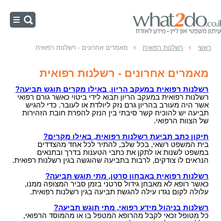
ראשי
ראשי
רשלנות רפואית
מאמרים אחרונים - רשלנות רפואית
תאונת דרכים
מאמרים אחרונים - רשלנות רפואית
מהי תאונת דרכים ?
תאונת עבודה
רשלנות רפואית במעקב הריון, באילו מקרים תוגש תביעה?
מי זכאי לפיצויים?
מהי תאונת עבודה?
רשלנות רפואית במעקב הריון תבוא לידי ביטוי כאשר גורם רפואי
רשלנות רפואית
אשר היה מעורב בהריון גרם נזק ליולדת או לעובר. כדי להגיש
תשלום תכוף לאחר תאונת דרכים
תאונות עבודה נוספות
תביעה יש להוכיח קשר סיבתי בין הנזק להפרת חובת הזהירות
רשלנות רפואית, ילדים ואחריות הרופאים
ביטוח לאומי
של הצוות הרפואי.
תאונת דרכים את מי תובעים?
תאונת עבודה במהלך הפסקה בתוך יום העבודה
מהי רשלנות רפואית?
זכויות נכים בביטוח לאומי
צבא - משרד הביטחון
תיקון כתב תביעת רשלנות רפואית, באילו מקרים?
חישוב פיצויים בתאונת דרכים
את מי תובעים לאחר תאונת עבודה ?
מהו טיפול רפואי רשלני?
בית המשפט רשאי, בכל שלב, להתיר לכל אחד מהצדדים
מחלות מקצוע
תביעות נגד משרד הביטחון
פגיעות אחרות
הקשר בין אבדן כושר השתכרות, נכות רפואית
במשפט לשנות או לתקן את כתבי הטענות בדרך ובתנאים
תאונות עבודה או נכות כללית מה עדיף?
מתי תוגש תביעת רשלנות רפואית?
הנראים לו צודקים, לרבות בתביעה שהוגשה בגין רשלנות רפואית.
ותיפקודית
מיקרוטראומה
התיישנות - משרד הביטחון, צבא
נזקי גוף, יעוץ משפטי
עצות לנפגעי תאונות עבודה
את מי תובעים?
תאונת דרכים עם חבלות קלות
פיצויים בעקות תאונה אשר איננה תאונת עבודה -
רשלנות רפואית באבחון סרטן, מתי תוגש תביעה?
הקשר בין השרות הצבאי למחלות נפש
פגיעות במתקני ספורט, שעשועים
כאשר רופא לא מאבחן גידול סרטני בזמן סביר המצופה ממנו,
מהם דמי תאונה?
ועדות רפואיות
רשלנות רפואית, מהי עוולת הרשלנות?
תאונת פגע וברח - פיצויים
עלולה לקום נגדו עילה להגשת תביעה בגין רשלנות רפואית.
פסוריאזיס, צבא - קשר בין המחלה לשרות
תאונות בחו"ל - איך לתבוע פיצויים
ועדה רפואית - אחוזי נכות
חוק ביטוח נפגעי עבודה
התיישנות ברשלנות רפואית
עבר רפואי ותאונת דרכים
רשלנות בניהול מידע רפואי, מתי תוגש תביעה?
כיב קיבה, שרות צבאי והקשר
תביעת פיצויים בגין פגיעה בפרטיות
נפגעי פעולות איבה
עורך דין תאונת עבודה, עברת תאונה עבודה? מחפש
כל מטופל זכאי לקבל מהרופא המטפל בו או מהמוסד הרפואי,
טעויות אולטראסאונד והקשר לרשלנות רפואית
עצות לנפגעים בתאונות דרכים