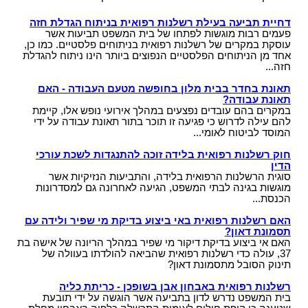
עו"ד?
הקשר בין מחלת הסוכרת לשרות הצבאי
תביעות תלמידים - תאונות ילדים
ביטוח לאומי - תביעות פיצויים נפגעי תאונות עבודה
רשלנות רפואית- העברת נטל הראיה אל הנתבעים
חוק הפיצויים לנפגעי תאונות דרכים
דחיית תביעה בעילת רשלנות רפואית בניתוח הגדלת חזה
קצין תגמולים - בקשה לעיון נוסף
תאונות אופניים
פעמים רבות מוגשות לפתחו של בית המשפט תביעות אשר
רשלנות רפואית - ניתוחים
עורך דין תאונת דרכים, עברת תאונה? נשאר לבחור
קצין תגמולים דחה את תביעתך?
עוסקת במקרים של רשלנות רפואית בניתוחים פלסטיים. כמו כן,
תאונות אופנוע - רכב דו גלגלי
עו"ד
אחד מן הניתוחים הפלסטיים הנפוצים ביותר הינו ניתוח להגדלת
רשלנות רפואית - אבחון לקוי
נכי צה"ל וחוק הנכים, לאן?
חזה...
תביעת ביטוח בגין נכות מתאונה ומחלוקת בנוגע
תקנות פיצויים לנפגעי תאונות דרכים (תשלומים
רשלנות רפואית בלידה - הריון
לפרשנות חישוב הפיצוי
תכופים)
קביעת אחוזי נכות לנפגעי משרד הביטחון - תקנות
תאונת בחדר בבית מלון בחופשה מטעם העבודה - האם
תביעת רשלנות רפואית - הריון, לידה
תאונת עבודה?
פגיעות ברחוב - תאונה בשטח ציבורי
חוק נפגעי תאונות דרכים (סיוע לבני משפחה)
נפגעי פעולות איבה - טרור
במקרים בהם עובדים נפצעים במהלך אירועי נופש אלו, קיימת
שיתוק מוחין, פיגור שכלי, תביעת רשלנות רפואית
להם עילה לדרוש כי פגיעה זו תוכר בתור תאונת עבודה על ידי
חיה מועדת - נשיכת כלב
ייעוץ - עורכי דין
הלם קרב
המוסד לביטוח לאומי...
רשלנות רפואית- ניתוח פלסטי קוסמטי
רשלנות מקצועית
שאלות ותשובות - נזקי גוף
קצין תגמולים- מידע משפטי ומדריך להגשת תביעה
חוק רשלנות רפואית בלידה זוכה להתנגדות לשכת עורכי
זכויות החולה- על הזכויות שלנו בתחום הבריאות
זכויות נפגעי עבירה| קורבנות משפט פלילי ועבירות
הדין
תביעת פיצויים - דוגמאות
מאגר חוקים| דיני צבא
מין
סוגית הרשלנות הרפואית בלידה, והתביעות הנזיקיות אשר
מידע על תביעות רשלנות רפואית
פורום אורטופדיה וכירורגיה
מוגשות בגינה לבתי המשפט, הגיעה לאחרונה גם למסדרונות
נכי צה"ל - דוגמאות לתביעות נכות
חוק פיצוי לנפגעי פוליו, התשס"ז-2007
הכנסת...
ס` 35-36 לחוק הנזיקין
עורכי דין מייעצים- משרד הביטחון, צבא
בדיקת החזרי מס
האם רשלנות רפואית באי ביצוע בדיקת מי שפיר ולידה עם
תיעוד חומר רפואי - רשלנות רפואית
קטעי עיתונות
תסמונת דאון?
דואר אלקטרוני, חוק הספאם ודואר זבל, עד מתי?
חוק זכויות החולה
האם אי ביצוע בדיקת דיקור מי שפיר במהלך הריונה של אישה בת
בחירת זכויות לפי חוק הביטוח הלאומי או לפי חוק
37, עולה כדי רשלנות רפואית שהביאה להולדתו בעוולה של
צליפת שוט, פגיעות ראש, זעזוע מוח, פגיעה נפשית
הנכים?
תינוק הסובל מתסמונת דאון?
דירוג עורכי דין - פרסום עורכי דין בחינם באינטרנט !
רשלנות רפואית באבחון אבן בשופכן - כריתת כליה
בית המשפט נדרש לדון בתביעה אשר הוגשה על ידי תובעת
מומחה רפואי - מה תפקידו ?