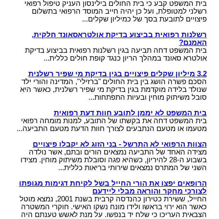
בית המשפט קבע כי בית החולים בילינסון העניק טיפול רפואי
רשלני למטופלת, ועל כן יהיה חייב המוסד הרפואי בתשלום
פיצויים לתובעת בסך של כמיליון שקלים...
רשלנות רפואית בביצוע בדיקת אולטראסאונד חלקית,
האמנם?
בית המשפט דחה תביעה בגין רשלנות רפואית בביצוע בדיקת
אולטרא סאונד במהלך הריון כנגד קופת חולים כללית...
3.2 מיליון שקלים פיצויים בגין בדיקת מי שפיר רשלנית
הסכם פשרה הושג בין בית החולים "ברזילי", המדינה והורי ילד
שנולד בלידה מוקדמת בגין בדיקת מי שפיר רשלנית, כאשר היא
סובל משיתוק מוחין ובעיות התפתחות...
בית המשפט לא יממן לתובע חוות דעת רפואית
בית המשפט דחה את בקשתו של התובע, למנות מומחה רפואי
מטעמו או מטעם הנתבעים לצורך חוות הדעת מטעם התביעה...
הצוות הרפואי לא התרשל - בני הזוג לא יקבלו פיצויים
מצידה האחד של התביעה נמצאים הורים ובתם, אשר נולדה
בשבוע ה-28 להיריון, כשהיא פגה וסובלת משיתוק מוחין. מצידו
השני של המתרס נמצאים שירותי בריאות כללית...
הרופאים יפצו את הורי החייל בשל לקיחת דגימות מגופתו
לצורכי מחקר והוראה מבלי ליידעם
החייל, ששירת כטירון כהנדסה קרבית בשנת 2001, נמצא מוטל
כאשר הוא ירוי בראשו ולידו מונח נשקו האישי. חוקרי המשטרה
הצבאית העריכו כי שלח יד בנפשו. על מנת לאשש טענתם היה