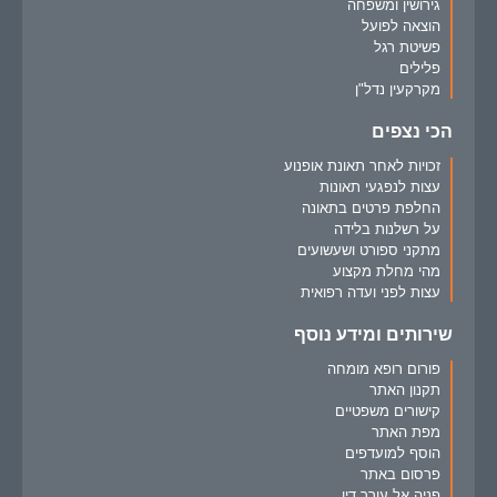
גירושין ומשפחה
הוצאה לפועל
פשיטת רגל
פלילים
מקרקעין נדל"ן
הכי נצפים
זכויות לאחר תאונת אופנוע
עצות לנפגעי תאונות
החלפת פרטים בתאונה
על רשלנות בלידה
מתקני ספורט ושעשועים
מהי מחלת מקצוע
עצות לפני ועדה רפואית
שירותים ומידע נוסף
פורום רופא מומחה
תקנון האתר
קישורים משפטיים
מפת האתר
הוסף למועדפים
פרסום באתר
פניה אל עורך דין