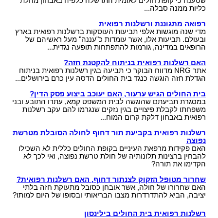
שטענה כי קופת חולים לאומית התרשלה כלפיה באבחון מחלת
כליות ממנה סבלה...
רפואה מתגוננת ורשלנות רפואית
מדי שנה מוגשות אלפי תביעות העוסקות ברשלנות רפואית בארץ
ובעולם. תביעות אלו, אשר עומדות כ"עננה" מעל ראשיהם של
הרופאים במדינה, גורמות להתפתחות תופעה נגדית...
האם רשלנות רפואית בניתוח להקטנת חזה?
אתר NRG מדווח הבוקר כי תביעה בגין רשלנות רפואית בניתוח
הגדלת חזה הוגשה כנגד בית החולים הדסה עין כרם בירושלים...
בית החולים הגיש ערעור, האם יעוכב ביצוע פסק הדין?
במסגרת תביעתם שהוגשה לבית המשפט קמא, עתרו התובע ובני
משפחתו לקבלת פיצויים בגין נזקים שנגרמו להם עקב רשלנות
רפואית באבחון דלקת קרום המוח...
רשלנות רפואית בקביעת תור דחוף לחולה הסובלת מטרשת
נפוצה
האם פקידות מרפאת העיניים בקופת החולים כללית לא השכילו
להבחין ברצינות תלונותיה של חולת טרשת נפוצה, ואי לכך לא
הקדימו את תורה?
שחרור מטופל הזקוק לצנתור דחוף, האם רשלנות רפואית?
האם שחרורו של חולה, אשר אובחן כסובל מתעוקת חזה בלתי
יציבה, הביא להתדרדרות מצבו הבריאותי ובסופו של היום למותו?
רשלנות רפואית בית החולים בילינסון