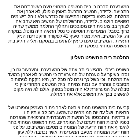
המערערת סברה כי בית המשפט המחוזי טעה כאשר דחה את
התביעה. לדידה, המשיב התרשל באופן טיפולו, לא אבחן את
מחלתה, לא ביצע בדיקות והתייעצויות כנדרש ולא ניהל רישומים
רפואיים הולמים. לדידה, התרשלותו של המשיב היא שהביאה
לצורך בביצוע ניתוחים מסובכים ותהליך החלמה ממושך שהיה
כרוך בסבל. המערערת הוסיפה כי נטל הראיה היה מוטל, במקרה
זה, על המשיב, וזאת מכוח סעיף 41 לפקודה ודוקטרינת הנזק
הראייתי. המשיבים טענו כי אין להתערב במסקנה אליה הגיע בית
המשפט המחוזי בפסק דינו.
החלטת בית המשפט העליון
השופט ריבלין הדגיש כי תביעתה של המערערת, והערעור גם כן,
נסבו בעיקר על טענתה של המערערת כי המשיב לא אבחן במועד
את מחלתה, וכי בשל כך נגרם לה סבל רב, היא נזקקה לניתוחים
מסובכים ונותרה עם נכות צמיתה. בית המשפט המחוזי ציין כי
סבלה של המערערת לא היה מוטל בספק, אולם לא היה מקום
להאשים בכך את המשיב אלא את המחלה.
קביעת בית המשפט המחוזי באה לאחר ניתוח מעמיק ומפורט של
הראיות, ושל עדויות המומחים שנשמעו. רוב קביעותיו היו
עובדתיות, והתבססו על התשתית העובדתית והרפואית שנפרסה
בפניו לרבות חוות דעתם של המומחים. בית המשפט המחוזי בחר
להעדיף את חוות הדעת של המומחים מטעם המשיבים, על פני
חוות דעת המומחה מטעם המערערת, אשר נכתבה ללא עיון