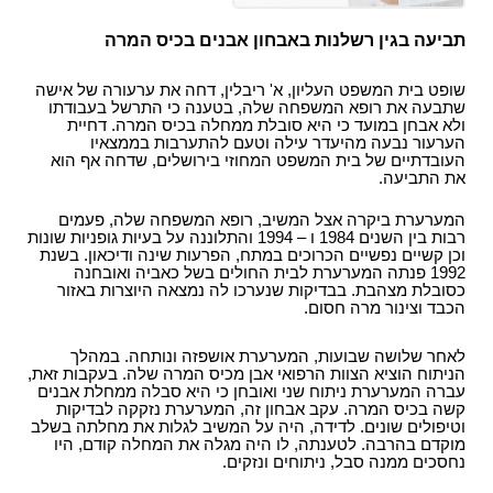
עו"ד?
הקשר בין מחלת הסוכרת לשרות הצבאי
תביעות תלמידים - תאונות ילדים
ביטוח לאומי - תביעות פיצויים נפגעי תאונות עבודה
רשלנות רפואית- העברת נטל הראיה אל הנתבעים
חוק הפיצויים לנפגעי תאונות דרכים
קצין תגמולים - בקשה לעיון נוסף
תביעה בגין רשלנות באבחון אבנים בכיס המרה
תאונות אופניים
רשלנות רפואית - ניתוחים
עורך דין תאונת דרכים, עברת תאונה? נשאר לבחור
קצין תגמולים דחה את תביעתך?
תאונות אופנוע - רכב דו גלגלי
עו"ד
שופט בית המשפט העליון, א' ריבלין, דחה את ערעורה של אישה
רשלנות רפואית - אבחון לקוי
נכי צה"ל וחוק הנכים, לאן?
שתבעה את רופא המשפחה שלה, בטענה כי התרשל בעבודתו
תביעת ביטוח בגין נכות מתאונה ומחלוקת בנוגע
תקנות פיצויים לנפגעי תאונות דרכים (תשלומים
רשלנות רפואית בלידה - הריון
ולא אבחן במועד כי היא סובלת ממחלה בכיס המרה. דחיית
לפרשנות חישוב הפיצוי
תכופים)
קביעת אחוזי נכות לנפגעי משרד הביטחון - תקנות
הערעור נבעה מהיעדר עילה וטעם להתערבות בממצאיו
תביעת רשלנות רפואית - הריון, לידה
העובדתיים של בית המשפט המחוזי בירושלים, שדחה אף הוא
פגיעות ברחוב - תאונה בשטח ציבורי
חוק נפגעי תאונות דרכים (סיוע לבני משפחה)
נפגעי פעולות איבה - טרור
את התביעה.
שיתוק מוחין, פיגור שכלי, תביעת רשלנות רפואית
חיה מועדת - נשיכת כלב
ייעוץ - עורכי דין
הלם קרב
המערערת ביקרה אצל המשיב, רופא המשפחה שלה, פעמים
רשלנות רפואית- ניתוח פלסטי קוסמטי
רשלנות מקצועית
שאלות ותשובות - נזקי גוף
קצין תגמולים- מידע משפטי ומדריך להגשת תביעה
רבות בין השנים 1984 ו – 1994 והתלוננה על בעיות גופניות שונות
וכן קשיים נפשיים הכרוכים במתח, הפרעות שינה ודיכאון. בשנת
זכויות החולה- על הזכויות שלנו בתחום הבריאות
זכויות נפגעי עבירה| קורבנות משפט פלילי ועבירות
תביעת פיצויים - דוגמאות
מאגר חוקים| דיני צבא
1992 פנתה המערערת לבית החולים בשל כאביה ואובחנה
מין
מידע על תביעות רשלנות רפואית
כסובלת מצהבת. בבדיקות שנערכו לה נמצאה היוצרות באזור
פורום אורטופדיה וכירורגיה
נכי צה"ל - דוגמאות לתביעות נכות
הכבד וצינור מרה חסום.
חוק פיצוי לנפגעי פוליו, התשס"ז-2007
ס` 35-36 לחוק הנזיקין
עורכי דין מייעצים- משרד הביטחון, צבא
בדיקת החזרי מס
תיעוד חומר רפואי - רשלנות רפואית
לאחר שלושה שבועות, המערערת אושפזה ונותחה. במהלך
קטעי עיתונות
הניתוח הוציא הצוות הרפואי אבן מכיס המרה שלה. בעקבות זאת,
דואר אלקטרוני, חוק הספאם ודואר זבל, עד מתי?
חוק זכויות החולה
עברה המערערת ניתוח שני ואובחן כי היא סבלה ממחלת אבנים
בחירת זכויות לפי חוק הביטוח הלאומי או לפי חוק
קשה בכיס המרה. עקב אבחון זה, המערערת נזקקה לבדיקות
צליפת שוט, פגיעות ראש, זעזוע מוח, פגיעה נפשית
הנכים?
וטיפולים שונים. לדידה, היה על המשיב לגלות את מחלתה בשלב
מוקדם בהרבה. לטענתה, לו היה מגלה את המחלה קודם, היו
דירוג עורכי דין - פרסום עורכי דין בחינם באינטרנט !
נחסכים ממנה סבל, ניתוחים ונזקים.
מומחה רפואי - מה תפקידו ?