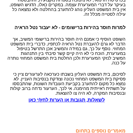
בכרטיסה הרפואי, לא נתמכה בספרות מקצועית, והתבססה
בעיקר על דברי המערערת עצמה. במקרים כאלו, הדגיש השופט,
אין בית המשפט העליון נוהג להתערב בהחלטה ולא נמצאה כל
עילה לסטייה מכלל זה.
למרות חוסר בהירות ברישומים - לא יעבור נטל הראיה
השופט הוסיף כי אמנם היה חוסר בהירות ברישומי המשיב, אך
הדבר לא גרם להעברת נטל הראיה לכתפיו, כדברי בית המשפט
המחוזי. נוסף על כך, גם במידה והמשיב אכן התרשל בטיפול
במערערת, הוכח כי לא היה קיים קשר סיבתי בין התנהגות
המשיב לנזקי המערערת ולכן החלטת בית המשפט המחוזי נותרה
על כנה.
לסיכום, בית המשפט העליון בשבתו כערכאה לערעורים ציין כי
פסיקת בית המשפט המחוזי נכונה וצודקת בנסיבות העניין. לא
נמצא כל מקום להתערב בקביעת העובדות השונות, שהתבססו
על תשתית ראייתית מהימנה. אי לכך, הערעור נדחה ברוב קולות
ובנסיבות המקרה, לא היה צו להוצאות.
לשאלות, תגובות או הערות לחץ/י כאן
מאמרים נוספים בתחום