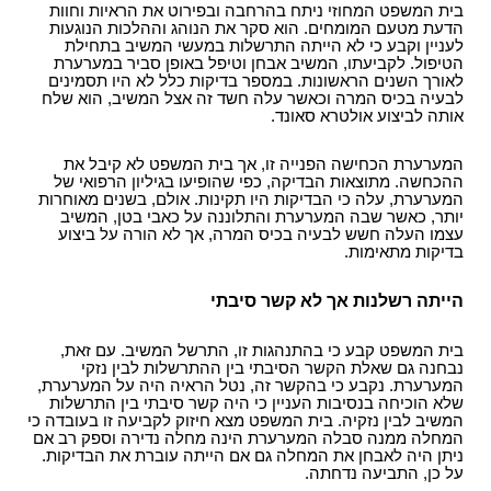
בית המשפט המחוזי ניתח בהרחבה ובפירוט את הראיות וחוות
הדעת מטעם המומחים. הוא סקר את הנוהג וההלכות הנוגעות
לעניין וקבע כי לא הייתה התרשלות במעשי המשיב בתחילת
הטיפול. לקביעתו, המשיב אבחן וטיפל באופן סביר במערערת
לאורך השנים הראשונות. במספר בדיקות כלל לא היו תסמינים
לבעיה בכיס המרה וכאשר עלה חשד זה אצל המשיב, הוא שלח
אותה לביצוע אולטרא סאונד.
המערערת הכחישה הפנייה זו, אך בית המשפט לא קיבל את
ההכחשה. מתוצאות הבדיקה, כפי שהופיעו בגיליון הרפואי של
המערערת, עלה כי הבדיקות היו תקינות. אולם, בשנים מאוחרות
יותר, כאשר שבה המערערת והתלוננה על כאבי בטן, המשיב
עצמו העלה חשש לבעיה בכיס המרה, אך לא הורה על ביצוע
בדיקות מתאימות.
הייתה רשלנות אך לא קשר סיבתי
בית המשפט קבע כי בהתנהגות זו, התרשל המשיב. עם זאת,
נבחנה גם שאלת הקשר הסיבתי בין ההתרשלות לבין נזקי
המערערת. נקבע כי בהקשר זה, נטל הראיה היה על המערערת,
שלא הוכיחה בנסיבות העניין כי היה קשר סיבתי בין התרשלות
המשיב לבין נזקיה. בית המשפט מצא חיזוק לקביעה זו בעובדה כי
המחלה ממנה סבלה המערערת הינה מחלה נדירה וספק רב אם
ניתן היה לאבחן את המחלה גם אם הייתה עוברת את הבדיקות.
על כן, התביעה נדחתה.