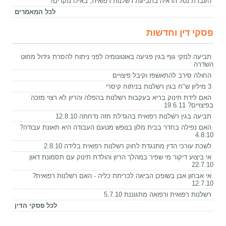
העברת נטל הראיה בתביעת רשלנות רפואית, באילו מקרים?
לכל המאמרים
פסקי דין וחדשות
תביעה לנזקי גוף בגין פגיעה באוטונומיה לפני ניתוח להסרת גידול מחוט
השדרה
החולה סירב להתאשפז וקיבל פיצויים
3 מיליון ש"ח בגין רשלנות בניתוח קיסרי
האם לידת תינוק בריא בעקבות רשלנות בהפלה והריון לא רצוי מזכה
בפיצויים? 19.6.11
תביעה בגין רשלנות רפואית בהגדלת חזה נדחתה 12.8.10
האם נפילה בחדר בבית מלון בנופש מטעם העבודה היא תאונת עבודה?
4.8.10
לשכת עורכי הדין מתנגדת לחוק רשלנות רפואית בלידה 2.8.10
אי ביצוע דיקור מי שפיר במהלך הריון והולדת תינוק עם תסמונת דאון
22.7.10
אי אבחון אבן בשופכן הביאה לכריתת כליה - האם רשלנות רפואית?
12.7.10
רשלנות רפואית ורפואה מתגוננת 5.7.10
לכל פסקי הדין