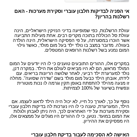
עו"ד?
הקשר בין מחלת הסוכרת לשרות הצבאי
תביעות תלמידים - תאונות ילדים
ביטוח לאומי - תביעות פיצויים נפגעי תאונות עבודה
רשלנות רפואית- העברת נטל הראיה אל הנתבעים
חוק הפיצויים לנפגעי תאונות דרכים
קצין תגמולים - בקשה לעיון נוסף
אי הפניה לבדיקות חלבון עוברי וסקירת מערכות - האם
תאונות אופניים
רשלנות רפואית - ניתוחים
רשלנות בהריון?
עורך דין תאונת דרכים, עברת תאונה? נשאר לבחור
קצין תגמולים דחה את תביעתך?
תאונות אופנוע - רכב דו גלגלי
עו"ד
רשלנות רפואית - אבחון לקוי
נכי צה"ל וחוק הנכים, לאן?
עוולת הרשלנות, כפי שמופיעה בדיני הנזיקין הישראליים, הינה
תביעת ביטוח בגין נכות מתאונה ומחלוקת בנוגע
תקנות פיצויים לנפגעי תאונות דרכים (תשלומים
רשלנות רפואית בלידה - הריון
עוולת סל הכוללת בתוכה מקרים רבים. אחת מעילות התביעה
לפרשנות חישוב הפיצוי
תכופים)
קביעת אחוזי נכות לנפגעי משרד הביטחון - תקנות
אשר הוכרו במסגרתה, על פי הפסיקה הישראלית, הינה הולדה
תביעת רשלנות רפואית - הריון, לידה
פגיעות ברחוב - תאונה בשטח ציבורי
בעוולה. מדובר במצב בו נולד ילד בעל מום מולד, כאשר גילוי
חוק נפגעי תאונות דרכים (סיוע לבני משפחה)
נפגעי פעולות איבה - טרור
המום נמנע בשל רשלנות הרופאים המטפלים.
שיתוק מוחין, פיגור שכלי, תביעת רשלנות רפואית
חיה מועדת - נשיכת כלב
ייעוץ - עורכי דין
הלם קרב
רשלנות רפואית- ניתוח פלסטי קוסמטי
רשלנות מקצועית
במקרים אלו, ההורים התובעים טוענים כי לו היו יודעים על המום
שאלות ותשובות - נזקי גוף
קצין תגמולים- מידע משפטי ומדריך להגשת תביעה
המולד מראש, הם לא היו מביאים לעולם את הילד. במקרה דנן,
זכויות החולה- על הזכויות שלנו בתחום הבריאות
זכויות נפגעי עבירה| קורבנות משפט פלילי ועבירות
נולד למערערת ילד רביעי, לאחר שלושה הריונות בריאים. עם
תביעת פיצויים - דוגמאות
מאגר חוקים| דיני צבא
מין
לידתו, אובחן הילד כבעל מום מולד בשם "שדרה שסועה". מחלה
מידע על תביעות רשלנות רפואית
פורום אורטופדיה וכירורגיה
זו מנעה מהילד להתפתח באופן תקין וגרמה לו נכות מוטורית
נכי צה"ל - דוגמאות לתביעות נכות
חוק פיצוי לנפגעי פוליו, התשס"ז-2007
ונפשית בשיעור של 100% לצמיתות.
ס` 35-36 לחוק הנזיקין
עורכי דין מייעצים- משרד הביטחון, צבא
בדיקת החזרי מס
תיעוד חומר רפואי - רשלנות רפואית
נוסף על כך, לאורך כל חייו, לא יכול היה הילד לדאוג לעצמו. אם
קטעי עיתונות
דואר אלקטרוני, חוק הספאם ודואר זבל, עד מתי?
הילד, המערערת, טענה כי לו היו נערכות לה בדיקות חלבון עוברי
חוק זכויות החולה
וסקירת מערכות על ידי האחראים לכך, היה ניתן לאבחן ולגלות
בחירת זכויות לפי חוק הביטוח הלאומי או לפי חוק
צליפת שוט, פגיעות ראש, זעזוע מוח, פגיעה נפשית
את המום במועד. נטען, כי לו ההורים היו מגלים על ממצאים אלו,
הנכים?
היו מפסיקים את ההיריון.
דירוג עורכי דין - פרסום עורכי דין בחינם באינטרנט !
מומחה רפואי - מה תפקידו ?
האישה לא הסכימה לעבור בדיקת חלבון עוברי