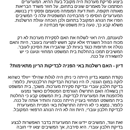
ביצוע סריקת מערכות היה מקובל בעת ההיא. המערערים
הסתמכו על מאמרים שונים בתחום, על חוזר משרד הבריאות
מאותה תקופה, חוות דעת המומחה מטעמם ופסקי דין בנושא.
המערערים הוסיפו כי מהבחינה המשפטית עלה כי המשיבים
הפרו את הנוהג המקובל בתחום ולכן הוכחה עוולת הרשלנות.
משלא קבע כך, טעה בית משפט אף מבחינה זו.
לטענתם, היה ראוי לשלוח את האם לסקירת מערכות לא רק
מכוח הנוהל השגרתי אלא עקב חשש לפגיעה בעובר, היות והאם
נטלה אז תרופות כנגד בעיות לב שהגבירו את הסיכון לעובר.
המשיבים תמכו בהחלטת בית המשפט המחוזי וטענו כי יש
להשאירה על כנה.
דיון - האם רשלנות באי הפניה לבדיקות הריון מתאימות?
נקודת המוצא בדיון הייתה כי ניתן היה לגלות שהילד ייוולד כשהוא
לוקה במום הגנטי, לו היו נערכות הבדיקות הרלבנטיות, כלומר:
בדיקת חלבון עוברי ובדיקת סקירת מערכות. משכך, בית המשפט
דן בשאלה האם התרשלו הגורמים המטפלים כאשר נמנעו
מלהפנות את המערערת לבדיקות. בית המשפט קבע כי החלטת
בית המשפט המחוזי בעניין הייתה נכונה והותיר אותה על כנה.
כלומר, נמצא כי לא הייתה התרשלות באי הפניית המערערת
לבדיקת חלבון עוברי, היות וזה לא היה הנוהג הרפואי המקובל.
זאת ועוד, המשיבים יידעו את המערערת בדבר האפשרות לבצע
בדיקת חלבון עוברי. היא סירבה, אך המשיבים יצאו ידי חובה