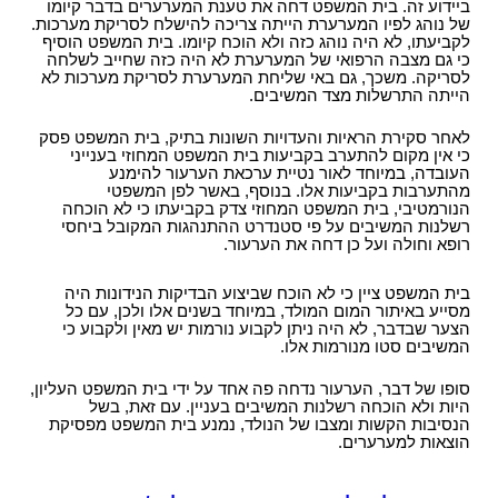
ביידוע זה. בית המשפט דחה את טענת המערערים בדבר קיומו
של נוהג לפיו המערערת הייתה צריכה להישלח לסריקת מערכות.
לקביעתו, לא היה נוהג כזה ולא הוכח קיומו. בית המשפט הוסיף
כי גם מצבה הרפואי של המערערת לא היה כזה שחייב לשלחה
לסריקה. משכך, גם באי שליחת המערערת לסריקת מערכות לא
הייתה התרשלות מצד המשיבים.
לאחר סקירת הראיות והעדויות השונות בתיק, בית המשפט פסק
כי אין מקום להתערב בקביעות בית המשפט המחוזי בענייני
העובדה, במיוחד לאור נטיית ערכאת הערעור להימנע
מהתערבות בקביעות אלו. בנוסף, באשר לפן המשפטי
הנורמטיבי, בית המשפט המחוזי צדק בקביעתו כי לא הוכחה
רשלנות המשיבים על פי סטנדרט ההתנהגות המקובל ביחסי
רופא וחולה ועל כן דחה את הערעור.
בית המשפט ציין כי לא הוכח שביצוע הבדיקות הנידונות היה
מסייע באיתור המום המולד, במיוחד בשנים אלו ולכן, עם כל
הצער שבדבר, לא היה ניתן לקבוע נורמות יש מאין ולקבוע כי
המשיבים סטו מנורמות אלו.
סופו של דבר, הערעור נדחה פה אחד על ידי בית המשפט העליון,
היות ולא הוכחה רשלנות המשיבים בעניין. עם זאת, בשל
הנסיבות הקשות ומצבו של הנולד, נמנע בית המשפט מפסיקת
הוצאות למערערים.