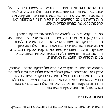
בית המשפט המחוזי בחיפה, דן בתביעה שהגישו הורי הילד והילד
עצמו כנגד שירותי הבריאות במדינה בגין הולדה בעוולה. לבית
המשפט הוגשו שלוש חוות דעת מטעם הצדדים והוא קיבל את
חוות הדעת מטעם המשיבים לפיה לא היה נהוג בתקופה דאז
להפנות כל אישה בהריון לבדיקות אלו.
כמו כן, נקבע כי הוצע למערערת לעבור את בדיקת החלבון
העוברי, אך היא סירבה, פעמיים. בית המשפט קבע כי היות והיה
מדובר בבדיקה שברשות, מהרגע שסירבה המערערת לעבור
אותה, יצאו המשיבים ידי חובה ולא הוכחה רשלנותם. כיוון
שבדיקת החלבון העוברי שימשה כאינדיקציה לסקירת מערכות,
הרי שמרגע שזו הראשונה לא התבצעה,לא היה מקום לבוא
בטענות מדוע לא התבצעה האחרונה.
המערערים טענו כי חרף אי עריכתה של בדיקת החלבון העוברי,
עדיין נהגו הנתבעים באופן רשלני משלא שלחו את האם לסקירת
מערכות. זאת בהתבסס על הטענה כי בדיקה זו הייתה נהוגה
כבדיקה שגרתית בתקופה דאז. בית המשפט מצא כי הדבר לא
היה נהוג בתקופה ההיא ולכן לא התרשלו המשיבים גם כאשר
נמנעו משליחת האם לסקירת מערכות.
טענות הצדדים
המערערים טענו כי למרות קביעת בית המשפט המחוזי בעניין,