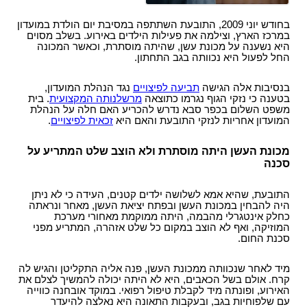
עו"ד?
הקשר בין מחלת הסוכרת לשרות הצבאי
תביעות תלמידים - תאונות ילדים
ביטוח לאומי - תביעות פיצויים נפגעי תאונות עבודה
רשלנות רפואית- העברת נטל הראיה אל הנתבעים
חוק הפיצויים לנפגעי תאונות דרכים
קצין תגמולים - בקשה לעיון נוסף
בחודש יוני 2009, התובעת השתתפה במסיבת יום הולדת במועדון
תאונות אופניים
במרכז הארץ, וצילמה את פעילות הילדים באירוע. בשלב מסוים
רשלנות רפואית - ניתוחים
עורך דין תאונת דרכים, עברת תאונה? נשאר לבחור
קצין תגמולים דחה את תביעתך?
היא נשענה על מכונת עשן, שהיתה מוסתרת, וכאשר המכונה
תאונות אופנוע - רכב דו גלגלי
עו"ד
רשלנות רפואית - אבחון לקוי
החל לפעול היא נכוותה בגב התחתון.
נכי צה"ל וחוק הנכים, לאן?
תביעת ביטוח בגין נכות מתאונה ומחלוקת בנוגע
תקנות פיצויים לנפגעי תאונות דרכים (תשלומים
רשלנות רפואית בלידה - הריון
לפרשנות חישוב הפיצוי
תכופים)
קביעת אחוזי נכות לנפגעי משרד הביטחון - תקנות
בנסיבות אלה הגישה
תביעה לפיצויים
נגד הנהלת המועדון,
תביעת רשלנות רפואית - הריון, לידה
בטענה כי נזקי הגוף נגרמו כתוצאה
מרשלנותה המקצועית
. בית
פגיעות ברחוב - תאונה בשטח ציבורי
חוק נפגעי תאונות דרכים (סיוע לבני משפחה)
נפגעי פעולות איבה - טרור
משפט השלום בכפר סבא נדרש להכריע האם חלה על הנהלת
שיתוק מוחין, פיגור שכלי, תביעת רשלנות רפואית
המועדון אחריות לנזקי התובעת והאם היא
זכאית לפיצויים
.
חיה מועדת - נשיכת כלב
ייעוץ - עורכי דין
הלם קרב
רשלנות רפואית- ניתוח פלסטי קוסמטי
רשלנות מקצועית
שאלות ותשובות - נזקי גוף
קצין תגמולים- מידע משפטי ומדריך להגשת תביעה
מכונת העשן היתה מוסתרת ולא הוצב שלט המתריע על
זכויות החולה- על הזכויות שלנו בתחום הבריאות
זכויות נפגעי עבירה| קורבנות משפט פלילי ועבירות
סכנה
תביעת פיצויים - דוגמאות
מאגר חוקים| דיני צבא
מין
מידע על תביעות רשלנות רפואית
פורום אורטופדיה וכירורגיה
נכי צה"ל - דוגמאות לתביעות נכות
התובעת, שהיא אמא לשלושה ילדים קטנים, העידה כי לא ניתן
חוק פיצוי לנפגעי פוליו, התשס"ז-2007
ס` 35-36 לחוק הנזיקין
היה להבחין במכונת העשן ובפתח יציאת העשן, מאחר ונראתה
עורכי דין מייעצים- משרד הביטחון, צבא
בדיקת החזרי מס
כחלק אינטגרלי מהבמה, היתה ממוקמת מאחורי מערכת
תיעוד חומר רפואי - רשלנות רפואית
המוזיקה, ואף לא הוצב במקום כל שלט אזהרה, המתריע מפני
קטעי עיתונות
דואר אלקטרוני, חוק הספאם ודואר זבל, עד מתי?
סכנת החום.
חוק זכויות החולה
בחירת זכויות לפי חוק הביטוח הלאומי או לפי חוק
צליפת שוט, פגיעות ראש, זעזוע מוח, פגיעה נפשית
הנכים?
מיד לאחר שנכוותה ממכונת העשן, פנה אליה התקליטן והגיש לה
דירוג עורכי דין - פרסום עורכי דין בחינם באינטרנט !
קרח. אולם בשל הכאבים, היא לא היתה יכולה להמשיך לצלם את
האירוע, ופונתה מיד לקבלת טיפול רפואי. במוקד אובחנה כווייה
מומחה רפואי - מה תפקידו ?
עם שלפוחיות בגב, ובעקבות התאונה היא נאלצה להיעדר