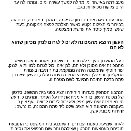
מעבודתה באישור ימי מחלה למשך עשרה ימים, ונותרו לה עד
היום צלקות מכוערות בגב.
התובעת הציגה את הסרטון שצילמה במהלך המסיבה, בו נראה
בבירור כי הצילום נקטע כאשר הצלמת קפצה ממקומה, בעת
שעשן סמיך כיסה את עדשת המצלמה.
העשן היוצא מהמכונה לא יכול לגרום לנזק מכיוון שהוא
לא חם
בעל המועדון טען כי לא מדובר ברשלנות, מאחר והעשן היוצא
מהמכונה אינו מסוכן ולא חם, לכן אינו יכול לגרום לכוויות או לנזק.
עוד הוסיף שהמכונה היתה ממוקמת בתוך תיבה בעמדת
התקליטן, ובמהלך האירוע התיבה היתה נעולה, והעשן יצא דרך
פתח בדלת התיבה המיועד לשם מטרה זו.
הנתבע הסתפק בעדותו היחידה והציג בפני בית המשפט סרטון
של מכונת העשן, בו הוא מניח את ידו על הפתח, ומדגים כי העשן
היוצא ממנה אינו עשן מזיק ולא יכול לגרום לכוויה. ואף ציין כי
בעקבות התאונה הוא הציב שלט ליד פתח המכונה, בו נרשם:
זהירות מכונת עשן.
לאחר שמיעת טענות הצדדים, השתכנע בית המשפט כי התובעת
הוכיחה באמצעות הסרטון שצילמה והרישום הרפואי את נסיבות