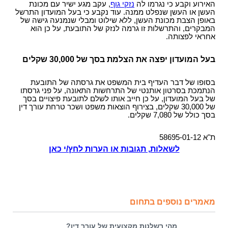
האירוע וקבע כי נגרמו לה
נזקי גוף
, עקב מגע ישיר עם מכונת
העשן או העשן שנפלט ממנה.
עוד נקבע כי בעל המועדון התרשל
באופן הצבת מכונת העשן, ללא שילוט ומבלי שנמנעה גישה של
המבקרים, והתרשלות זו גרמה לנזק של התובעת, על כן הוא
אחראי לפצותה.
בעל המועדון יפצה את הצלמת בסך של 30,000 שקלים
בסופו של דבר העדיף בית המשפט את גרסתה של התובעת
הנתמכת בסרטון אותנטי של התרחשות התאונה, על פני גרסתו
של בעל המועדון, על כן חייב אותו לשלם לתובעת פיצויים בסך
של 30,000 שקלים, בצירוף הוצאות משפט ושכר טרחת עורך דין
בסך כולל של 7,080 שקלים.
ת"א 58695-01-12
לשאלות, תגובות או הערות לחץ/י כאן
מאמרים נוספים בתחום
מהי רשלנות מקצועית של עורך דין?