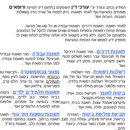
עו"ד?
הקשר בין מחלת הסוכרת לשרות הצבאי
תביעות תלמידים - תאונות ילדים
ביטוח לאומי - תביעות פיצויים נפגעי תאונות עבודה
רשלנות רפואית- העברת נטל הראיה אל הנתבעים
עורכי דין
ורופאים
המידע נכתב ונערך ע"י
העוסקים בתחום דיני הנזיקין
חוק הפיצויים לנפגעי תאונות דרכים
קצין תגמולים - בקשה לעיון נוסף
תאונות אופניים
מומחים בפגיעות גוף לאחר תאונות. ניתן לפנות אל עורכי הדין בשאלות,
רשלנות רפואית - ניתוחים
תגובות, הערות ועוד.
עורך דין תאונת דרכים, עברת תאונה? נשאר לבחור
קצין תגמולים דחה את תביעתך?
תאונות אופנוע - רכב דו גלגלי
עו"ד
רשלנות רפואית - אבחון לקוי
לאחר תאונה, תאונות דרכים, תאונות עבודה או כל סוג של פגיעה,
נכי צה"ל וחוק הנכים, לאן?
תביעת ביטוח בגין נכות מתאונה ומחלוקת בנוגע
תקנות פיצויים לנפגעי תאונות דרכים (תשלומים
נוצרות זכויות רפואיות וכספיות מגופים שונים שנועדו להקל על הנפגעים
רשלנות רפואית בלידה - הריון
לפרשנות חישוב הפיצוי
ולפצותם על נזקם. ללא מידע מקצועי וליווי את/ה עלולים לגלות שאין לך
תכופים)
קביעת אחוזי נכות לנפגעי משרד הביטחון - תקנות
מספיק ידע לממש את הזכויות המגיעות.
תביעת רשלנות רפואית - הריון, לידה
פגיעות ברחוב - תאונה בשטח ציבורי
חוק נפגעי תאונות דרכים (סיוע לבני משפחה)
נפגעי פעולות איבה - טרור
שיתוק מוחין, פיגור שכלי, תביעת רשלנות רפואית
תאונות דרכים
חיה מועדת - נשיכת כלב
- מהי תאונת דרכים?
ייעוץ - עורכי דין
תאונת עבודה
הלם קרב
- מהי תאונת עבודה?
את מי תובעים? עבר רפואי,תשלום תכוף,
תובעים? עצות לנפגעי תאונות עבודה, 
רשלנות רפואית- ניתוח פלסטי קוסמטי
רשלנות מקצועית
חישוב פיצויים, חוקים, פסקי דין, עצות
שאלות ותשובות - נזקי גוף
קצין תגמולים- מידע משפטי ומדריך להגשת תביעה
לפני ועדה רפואית ועוד...
ועוד
זכויות החולה- על הזכויות שלנו בתחום הבריאות
זכויות נפגעי עבירה| קורבנות משפט פלילי ועבירות
תביעת פיצויים - דוגמאות
מאגר חוקים| דיני צבא
רשלנות רפואית
נפגעי צבא/משטרה
- מהי רשלנות
- תביעות נגד
מין
מידע על תביעות רשלנות רפואית
רפואית? מתי תוגש תביעה? נגד מי? מה
הביטחון
, התיישנות, בקשה לעיון נוסף,
פורום אורטופדיה וכירורגיה
נכי צה"ל - דוגמאות לתביעות נכות
צריך להוכיח? רשלנות רפואית בלידה,
תגמולים
, ערעור, נכי צהל, הלם קרב,
חוק פיצוי לנפגעי פוליו, התשס"ז-2007
ס` 35-36 לחוק הנזיקין
ניתוח פלסטי, אבחון מחלה ועוד
פסו
ריאזיס, ציליאק ועוד
עורכי דין מייעצים- משרד הביטחון, צבא
בדיקת החזרי מס
תאונות תלמידים ילדים
- ביטוח 
ביטוח לאומי
- תביעות נכות, ועדה
תיעוד חומר רפואי - רשלנות רפואית
בבית הספר, בגן ילדים, במשחקים
קטעי עיתונות
רפואית, מהי מחלת מקצוע?
דואר אלקטרוני, חוק הספאם ודואר זבל, עד מתי?
שנתי, בנסיעה על אופניים, אלימות,
חוק זכויות החולה
מיקרוטראומה? עצות, תאונה בבית, דרגות
בחירת זכויות לפי חוק הביטוח הלאומי או לפי חוק
מחוץ למסגרת הלימודים ועוד...
נכות לנפגעים, פוליו, גזזת ועוד...
צליפת שוט, פגיעות ראש, זעזוע מוח, פגיעה נפשית
הנכים?
תביעת פוליסת ביטוח
תאונות נוספות נזקי גוף
- הצהרת
-
תאונת 
דירוג עורכי דין - פרסום עורכי דין בחינם באינטרנט !
בריאות, אחריות מעסיק, גמלת נכה, מצב
תאונה ברחוב, תאונה במתקני ספורט, 
רפואי קודם, אובדן כושר עבודה, ביטוח
אופניים, נשיכת כלב, תאונות בחו"ל
מומחה רפואי - מה תפקידו ?
חיים...