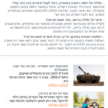
נפילה על רצפה רטובה במועדון, כיצד לקבל פיצויים בגין נזקי גוף?
אדם אשר בעת בילוי במועדון ריקודים, נתקל במכשול כלשהו ונפגע כתוצאה
מהנפילה, כמו רצפה רטובה, מדרגות תלולות ללא מעקה ומפגעים בטיחותיים
נוספים, זכאי לקבל פיצויים בגין נזקי גוף.
פיצוי על נפילה ברחוב, מתי תוגש תביעה?
פקודת הנזיקין קובעת שני תנאים מצטברים שכאשר הם מתקיימים, אדם שנגרם
לו נזק עקב נפילה ברחוב, יכול לדרוש פיצויים מהגורם אשר גרם למכשול או
שהיה אחראי על המקום שבו היה המפגע.
רשלנות רפואית במעקב הריון, באילו מקרים תוגש תביעה?
רשלנות רפואית במעקב הריון תבוא לידי ביטוי כאשר גורם רפואי אשר היה מעורב
בהריון גרם נזק ליולדת או לעובר. כדי להגיש תביעה יש להוכיח קשר סיבתי בין
הנזק להפרת חובת הזהירות של הצוות הרפואי.
התנהגות רעה וחמורה - תביעה נגד קצין
התגמולים
סעיף 9 לחוק הנכים (תגמולים ושיקום),
התשי"ט-1959, קובע כי נכה אשר נכותו נגרמה
כתו...
לכתבה המלאה
אחריות הורים בנזיקין
מהי היקף האחריות של ההורים בנזיקין כלפי
ילדיהם? מתי ניתן לטעון לרשלנות תורמת מצד...
לכתבה המלאה