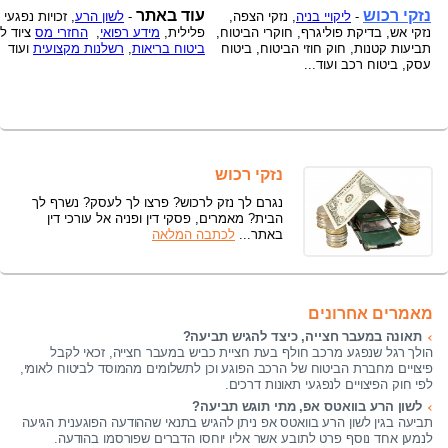
נזקי רכוש
עוד באתר
-
ליקויי בניה
, נזקי הצפה,
-
לשון הרע
, זכויות נפגעי
נזקי אש, בדיקת פוליגרף, חוקרי הביטוח,
פלילית,
מידע רפואי
,
החזרי מס
ציוד ל
תביעות קטנות, חוק חוזי הביטוח, ביטוח
ביטוח בריאות
,
רשלנות מקצועית
ועוד
עסק, ביטוח רכב ועוד...
נזקי רכוש
נגרם לך נזק לרכוש? פרצו לך לעסק? נשרף לך
הבית? מאמרים, פסקי דין ופניה אל עורכי דין
באתר...
לכתבה המלאה
מאמרים אחרונים
תאונה במעבר חצייה, כיצד להגיש תביעה?
הולך רגל שנפגע מרכב חולף בעת חציית כביש במעבר חצייה, זכאי לקבל
פיצויים מחברת הביטוח של הרכב הפוגע וכן לתשלומים מהמוסד לביטוח לאומי,
לפי חוק הפיצויים לנפגעי תאונות דרכים.
לשון הרע בוואטס אפ, מתי תוגש תביעה?
תביעה בגין לשון הרע בוואטס אפ ניתן להגיש בתנאי שההודעה הפוגענית הגיעה
לנמען אחד נוסף פרט לתובע אשר אליו יוחסו הדברים שפורסמו בהודעה.