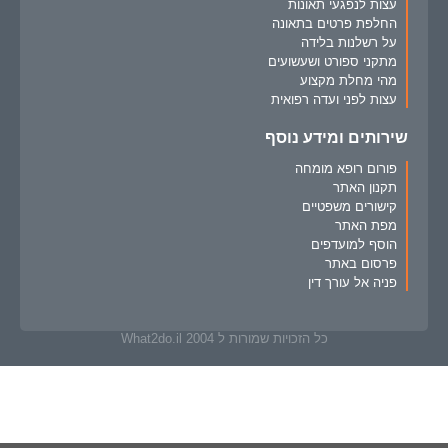
עצות לנפגעי תאונות
החלפת פרטים בתאונה
על רשלנות בלידה
מתקני ספורט ושעשועים
מהי מחלת מקצוע
עצות לפני ועדה רפואית
שירותים ומידע נוסף
פורום רופא מומחה
תקנון האתר
קישורים משפטיים
מפת האתר
הוסף למועדפים
פרסום באתר
פניה אל עורך דין
כל הזכויות שמורות ל What2do.il 2004