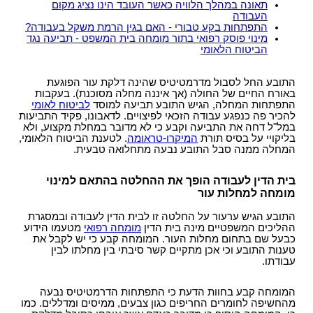
תאונה במהלך הלוויה כאשר העובד הינו נציג מקום
העבודה
התפתחות בקע טבורי - האם בגין הרמת משקל בעבודה?
מינוי פוסק רפואי בתור מומחה בית המשפט - תביעה נגד
הביטוח הלאומי
התובע החל לסבול מדרמטיטיס שהינה דלקת עור הפוגעת
באורח החיים של החולה (אך איננה מחלה מסוכנת). בעקבות
התפתחות המחלה, הגיש התובע תביעה למוסד
לביטוח לאומי
להכיר פה כנפגע עבודה הזכאי לפיצויים. לדאבונו, פקיד התביעות
במל"ל דחה את התביעה וקבע כי לא מדובר במחלת מקצוע, ולא
בליקויי על בסיס תורת
המיקרו-טראומה
. לטענת הביטוח הלאומי,
המחלה ממנה סבל התובע נבעה מתחלואה טבעית.
בית הדין לעבודה הופך את ההחלטה בהתאם למינוי
מומחה למחלות עור
התובע הגיש ערעור על החלטה זו לבית הדין לעבודה ובמסגרת
ההליכים המשפטיים מינה בית הדין
מומחה רפואי
מטעמו הידוע
כבעל שם בתחום מחלות העור. המומחה קבע כי יש לקבל את
טענות התובע וכי אכן מתקיים קשר סיבתי בין מחלתו לבין
עבודתו.
המומחה קבע בחוות הדעת כי התפתחות הדרמטיטיס נבעה
מהחשיפה לחומרים החריפים כגון צבעים, ממיסים ומדללים. כמו