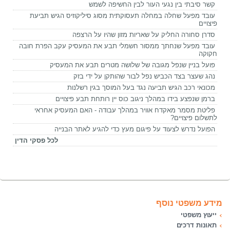
קשר סיבתי בין נגעי העור לבין החשיפה לשמש
עובד מפעל שחלה במחלה תעסוקתית מסוג סיליקוזיס הגיש תביעת
פיצויים
סדרן סחורה החליק על שאריות מזון שהיו על הרצפה
עובד מפעל שנחתך ממסור חשמלי תבע את המעסיק עקב הפרת חובה
חקוקה
פועל בניין שנפל מגובה של שלושה מטרים תבע את המעסיק
נהג שעצר בצד הכביש נפל לבור שהותקן על ידי בזק
מכונאי רכב הגיש תביעה נגד בעל המוסך בגין רשלנות
ברמן שנפצע בידו במהלך ניגוב כוס יין רותחת תבע פיצויים
פליטת מסמר מאקדח אוויר במהלך עבודה - האם המעסיק אחראי
לתשלום פיצויים?
הפועל נדרש לצעוד על פיגום מעץ כדי להגיע לאתר הבנייה
לכל פסקי הדין
מידע משפטי נוסף
ייעוץ משפטי
תאונות דרכים