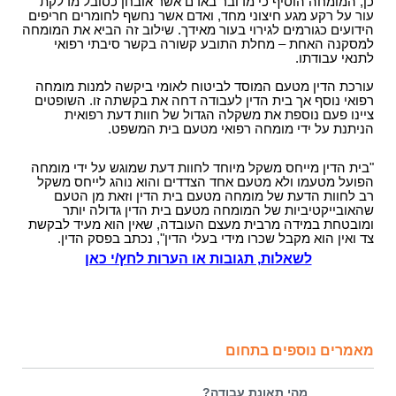
כן, המומחה הוסיף כי מדובר באדם אשר אובחן כסובל מדלקת
עור על רקע מגע חיצוני מחד, ואדם אשר נחשף לחומרים חריפים
הידועים כגורמים לגירוי בעור מאידך. שילוב זה הביא את המומחה
למסקנה האחת – מחלת התובע קשורה בקשר סיבתי רפואי
לתנאי עבודתו.
עורכת הדין מטעם המוסד לביטוח לאומי ביקשה למנות מומחה
רפואי נוסף אך בית הדין לעבודה דחה את בקשתה זו. השופטים
ציינו פעם נוספת את משקלה הגדול של חוות דעת רפואית
הניתנת על ידי מומחה רפואי מטעם בית המשפט.
"בית הדין מייחס משקל מיוחד לחוות דעת שמוגש על ידי מומחה
הפועל מטעמו ולא מטעם אחד הצדדים והוא נוהג לייחס משקל
רב לחוות הדעת של מומחה מטעם בית הדין וזאת מן הטעם
שהאובייקטיביות של המומחה מטעם בית הדין גדולה יותר
ומובטחת במידה מרבית מעצם העובדה, שאין הוא מעיד לבקשת
צד ואין הוא מקבל שכרו מידי בעלי הדין", נכתב בפסק הדין.
לשאלות, תגובות או הערות לחץ/י כאן
מאמרים נוספים בתחום
מהי תאונת עבודה?