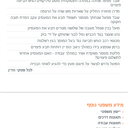
עובד מפעל שחלה במחלה תעסוקתית מסוג סיליקוזיס הגיש תביעת
פיצויים
סדרן סחורה החליק על שאריות מזון שהיו על הרצפה
עובד מפעל שנחתך ממסור חשמלי תבע את המעסיק עקב הפרת חובה
חקוקה
פועל בניין שנפל מגובה של שלושה מטרים תבע את המעסיק
נהג שעצר בצד הכביש נפל לבור שהותקן על ידי בזק
מכונאי רכב הגיש תביעה נגד בעל המוסך בגין רשלנות
ברמן שנפצע בידו במהלך ניגוב כוס יין רותחת תבע פיצויים
פליטת מסמר מאקדח אוויר במהלך עבודה - האם המעסיק אחראי
לתשלום פיצויים?
הפועל נדרש לצעוד על פיגום מעץ כדי להגיע לאתר הבנייה
לכל פסקי הדין
מידע משפטי נוסף
ייעוץ משפטי
תאונות דרכים
תאונות עבודה