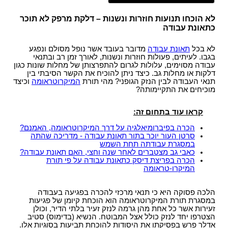
עו"ד?
הקשר בין מחלת הסוכרת לשרות הצבאי
תביעות תלמידים - תאונות ילדים
ביטוח לאומי - תביעות פיצויים נפגעי תאונות עבודה
רשלנות רפואית- העברת נטל הראיה אל הנתבעים
חוק הפיצויים לנפגעי תאונות דרכים
קצין תגמולים - בקשה לעיון נוסף
לא הוכחו תנועות חוזרות ונשנות – דלקת מרפק לא תוכר
תאונות אופניים
רשלנות רפואית - ניתוחים
כתאונת עבודה
עורך דין תאונת דרכים, עברת תאונה? נשאר לבחור
קצין תגמולים דחה את תביעתך?
תאונות אופנוע - רכב דו גלגלי
עו"ד
רשלנות רפואית - אבחון לקוי
נכי צה"ל וחוק הנכים, לאן?
לא בכל
תאונת עבודה
מדובר בעובד אשר נופל מסולם ונפגע
תביעת ביטוח בגין נכות מתאונה ומחלוקת בנוגע
תקנות פיצויים לנפגעי תאונות דרכים (תשלומים
בגבו. לעיתים, פעולות חוזרות ונשנות, לאורך זמן רב ובתנאי
רשלנות רפואית בלידה - הריון
לפרשנות חישוב הפיצוי
תכופים)
קביעת אחוזי נכות לנפגעי משרד הביטחון - תקנות
עבודה מסוימים, עלולות לגרום להתפרצותן של מחלות שונות כגון
תביעת רשלנות רפואית - הריון, לידה
דלקות או מחלות גב. כיצד ניתן להוכיח את הקשר הסיבתי בין
פגיעות ברחוב - תאונה בשטח ציבורי
חוק נפגעי תאונות דרכים (סיוע לבני משפחה)
נפגעי פעולות איבה - טרור
תנאי העבודה לבין הנזק הגופני? מהי תורת
המיקרוטראומה
וכיצד
שיתוק מוחין, פיגור שכלי, תביעת רשלנות רפואית
מוכיחים את התקיימותה?
חיה מועדת - נשיכת כלב
ייעוץ - עורכי דין
הלם קרב
רשלנות רפואית- ניתוח פלסטי קוסמטי
רשלנות מקצועית
שאלות ותשובות - נזקי גוף
קצין תגמולים- מידע משפטי ומדריך להגשת תביעה
קראו עוד בתחום זה:
זכויות החולה- על הזכויות שלנו בתחום הבריאות
זכויות נפגעי עבירה| קורבנות משפט פלילי ועבירות
תביעת פיצויים - דוגמאות
מאגר חוקים| דיני צבא
הכרה בפיברומיאלגיה על דרך המיקרוטראומה, האמנם?
מין
מידע על תביעות רשלנות רפואית
סרטן העור יוכר בתור תאונת עבודה - מדריכה שהתה
פורום אורטופדיה וכירורגיה
נכי צה"ל - דוגמאות לתביעות נכות
במסגרת עבודתה תחת השמש
חוק פיצוי לנפגעי פוליו, התשס"ז-2007
ס` 35-36 לחוק הנזיקין
כאבי גב מצטברים לאחר שנה וחצי, האם תאונת עבודה?
עורכי דין מייעצים- משרד הביטחון, צבא
בדיקת החזרי מס
הכרה בפריצת דיסק כתאונת עבודה על פי תורת
תיעוד חומר רפואי - רשלנות רפואית
המיקרו-טראומה
קטעי עיתונות
דואר אלקטרוני, חוק הספאם ודואר זבל, עד מתי?
חוק זכויות החולה
בחירת זכויות לפי חוק הביטוח הלאומי או לפי חוק
צליפת שוט, פגיעות ראש, זעזוע מוח, פגיעה נפשית
הלכה פסוקה היא כי תנאי מרכזי להכרה בפגיעה בעבודה
הנכים?
במסגרת תורת המיקרוטראומה הוא הוכחת קיומן של פגיעות
דירוג עורכי דין - פרסום עורכי דין בחינם באינטרנט !
זעירות אשר כל אחת מהן גרמה לנזק זעיר בלתי הדיר, וכולן
הצטרפו יחד לנזק כולל אצל המבוטח. הנשיא (בדימוס) סטיב
מומחה רפואי - מה תפקידו ?
אדלר פרש בפסיקתו את היסודות להוכחת תביעות בסוגיות אלו.