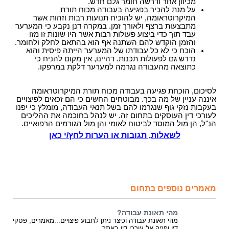
מכיוון אחר ודרשה חומר גלם חדש.
על מנת להכיר בפגיעה בעבודה מכוח תורת
המיקרוטראומה, יש להוכיח תנועות רבות וזהות אשר
מתבצעות ברצף ולאורך זמן. במקרה דנן נקבע כי המערער
עבד תוך כדי ביצוע פעולות רבות אשר היו שונות זו מזו
והזמן הוקדש להם השתנה אף הוא בהתאם לחלק ולחומר.
הוכח כי לא כל עבודתו של המערער הייתה פיסית והוא
נדרש גם לפעולות תכנות. דהיינו, אין מקום להניח כי
כתוצאה מהעבודה נגרמה למערער דלקת במרפקו.
לסיכום, הוכחת פגיעה בעבודה מכוח תורת המיקרוטראומה
איננה עניין של מה בכך. מבוטחים החשים כי הם זכאים לפיצויים
בעקבות נזקי גוף שנגרמו להם בשל תנאי העבודה, מומלץ כי יפנו
לעורכי דין העוסקים בתחום זה. יש לנהל בחוכמה את ההליכים
הנ"ל, הן מול המוסד לביטוח לאומי והן מול הגורמים הרפואיים.
לשאלות, תגובות או הערות לחץ/י כאן
מאמרים נוספים בתחום
מהי תאונת עבודה?
מהי תאונת עבודה וכיצד ניתן לתבוע פיצויים...מאמרים, פסקי
דין ופניה אל עורכי דין באתר