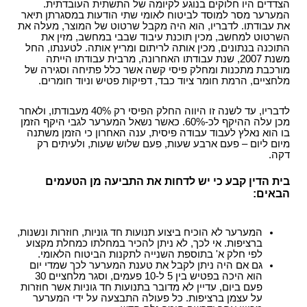
הצדדים היו חלוקים בנוגע לקיומה של התשתית העובדתית.
המערער מסר למוסד לביטוח לאומי שתי הודעות במסגרתן תיאר
את עבודתו. לדבריו, הוא היה מקבל שרטוט של המוצר, מעלה את
השרטוט למחשב, מכין תוכנת עיבוד שבבי במחשב, מזין את
התוכנה בנתונים, מכין אותה לריתום ומריץ אותה. לטענתו, החל
משנת 2007, שנת עבודתו האחרונה, מרבית עבודתו הייתה
מורכבת מתכנות ומחלק פיסי קשה אשר כלל פתיחה וסגירה של
מלחציים, הרמת חומר ציוד כבד, דפיקות פטיש וניוד חומרים.
לדבריו, עד לשנה זו היווה החלק הפיסי רק 40% מעבודתו, ולאחר
מכן עלה ההיקף לכ-60%. כאשר נשאל המערער לגבי היקף הזמן
בו הוא נאלץ לעבוד עבודה פיסית, ענה האחרון כי הזמן משתנה
מיום ליום – פעם ארבע שעות, פעם שלוש שעות, ולעיתים רק
דקה.
בית הדין קבע כי יש לדחות את התביעה מן הטעמים
הבאים:
המערער לא הוכיח ביצוע תנועות חד גוניות, חוזרות ונשנות,
ברציפות. אי לכך, לא ניתן להכיר במחלתו כמחלת מקצוע
לפי חלק א' בתוספת השנייה לתקנות הביטוח הלאומי.
גם אם היה ניתן לקבל את טענת המערער לכך שמדי יום
הוא היכה בפטיש בין 5 ל-10 פעמים, וסגר מלחציים 30
פעם ביום, עדיין לא מדובר בתנועות חד גוניות אשר חוזרות
על עצמן ברציפות. כל פעולה התבצעה על ידי המערער