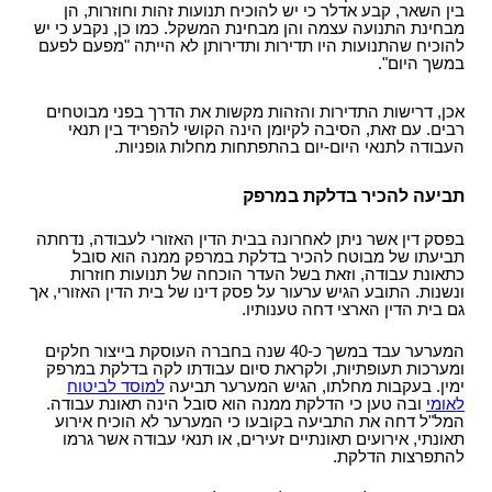
בין השאר, קבע אדלר כי יש להוכיח תנועות זהות וחוזרות, הן
מבחינת התנועה עצמה והן מבחינת המשקל. כמו כן, נקבע כי יש
להוכיח שהתנועות היו תדירות ותדירותן לא הייתה "מפעם לפעם
במשך היום".
אכן, דרישות התדירות והזהות מקשות את הדרך בפני מבוטחים
רבים. עם זאת, הסיבה לקיומן הינה הקושי להפריד בין תנאי
העבודה לתנאי היום-יום בהתפתחות מחלות גופניות.
תביעה להכיר בדלקת במרפק
בפסק דין אשר ניתן לאחרונה בבית הדין האזורי לעבודה, נדחתה
תביעתו של מבוטח להכיר בדלקת במרפק ממנה הוא סובל
כתאונת עבודה, וזאת בשל העדר הוכחה של תנועות חוזרות
ונשנות. התובע הגיש ערעור על פסק דינו של בית הדין האזורי, אך
גם בית הדין הארצי דחה טענותיו.
המערער עבד במשך כ-40 שנה בחברה העוסקת בייצור חלקים
ומערכות תעופתיות, ולקראת סיום עבודתו לקה בדלקת במרפק
ימין. בעקבות מחלתו, הגיש המערער תביעה
למוסד לביטוח
לאומי
ובה טען כי הדלקת ממנה הוא סובל הינה תאונת עבודה.
המל"ל דחה את התביעה בקובעו כי המערער לא הוכיח אירוע
תאונתי, אירועים תאונתיים זעירים, או תנאי עבודה אשר גרמו
להתפרצות הדלקת.