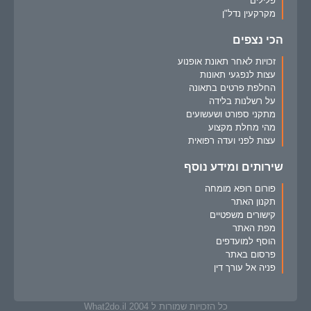
פלילים
מקרקעין נדל"ן
הכי נצפים
זכויות לאחר תאונת אופנוע
עצות לנפגעי תאונות
החלפת פרטים בתאונה
על רשלנות בלידה
מתקני ספורט ושעשועים
מהי מחלת מקצוע
עצות לפני ועדה רפואית
שירותים ומידע נוסף
פורום רופא מומחה
תקנון האתר
קישורים משפטיים
מפת האתר
הוסף למועדפים
פרסום באתר
פניה אל עורך דין
כל הזכויות שמורות ל What2do.il 2004